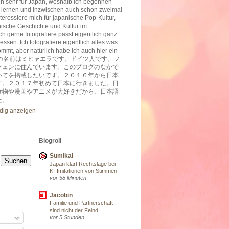
ich sehr für Japan, weshalb ich begonnen
 lernen und inzwischen auch schon zweimal
nteressiere mich für japanische Pop-Kultur,
nische Geschichte und Kultur im
h gerne fotografiere passt eigentlich ganz
essen. Ich fotografiere eigentlich alles was
ommt, aber natürlich habe ich auch hier ein
ben. 私の名前はミヒャエラです。ドイツ人です。フ
フェンに住んでいます。このブログのなかで
いてを掲載したいです。２０１６年から日本
す。２０１７年初めて日本に行きました。日
食物や漫画やアニメが大好きだから、日本語
た。
ndig anzeigen
Blogroll
Sumikai
Japan klärt Rechtslage bei
KI-Imitationen von Stimmen
vor 58 Minuten
Jacobin
Familie und Partnerschaft
sind nicht der Feind
vor 5 Stunden