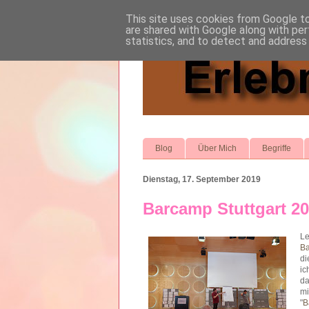
This site uses cookies from Google to 
are shared with Google along with per
statistics, and to detect and address
Blog
Über Mich
Begriffe
Dienstag, 17. September 2019
Barcamp Stuttgart 2
Le
Ba
di
ic
da
mi
"
B