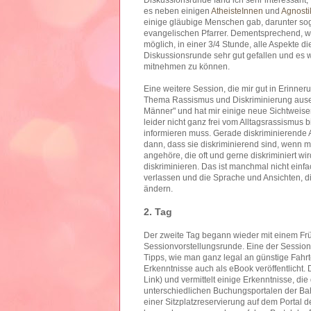
es neben einigen
AtheisteInnen
und
Agnosti
einige gläubige Menschen gab, darunter so
evangelischen Pfarrer. Dementsprechend, war
möglich, in einer 3/4 Stunde, alle Aspekte 
Diskussionsrunde sehr gut gefallen und es w
mitnehmen zu können.
Eine weitere Session, die mir gut in Erinner
Thema Rassismus und Diskriminierung ausein
Männer" und hat mir einige neue Sichtweisen
leider nicht ganz frei vom Alltagsrassismus
informieren muss. Gerade diskriminierende
dann, dass sie diskriminierend sind, wenn man
angehöre, die oft und gerne diskriminiert w
diskriminieren. Das ist manchmal nicht einf
verlassen und die Sprache und Ansichten, di
ändern.
2. Tag
Der zweite Tag begann wieder mit einem Frü
Sessionvorstellungsrunde. Eine der Sessions
Tipps, wie man ganz legal an günstige Fahr
Erkenntnisse auch als eBook veröffentlicht. 
Link) und vermittelt einige Erkenntnisse, di
unterschiedlichen Buchungsportalen der Bah
einer Sitzplatzreservierung auf dem Portal 