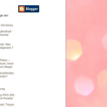
äge der
 mit Xenia
fenthalt -
chende
rah: Wer
undgesetz ?
Tokyo –
teuer, neue
hen Magie
naldesign,
eunde?
hung
ny PRS 350
ook Reader
rah: Trauer