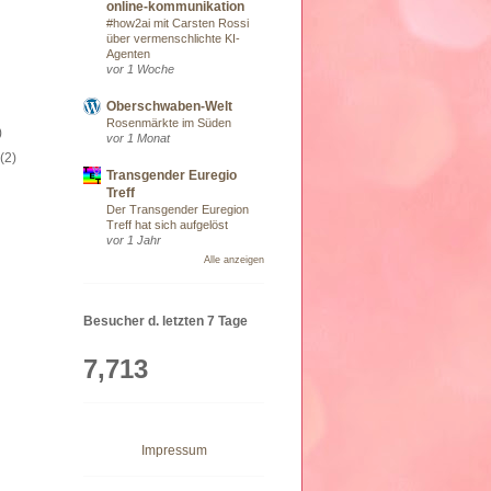
online-kommunikation
#how2ai mit Carsten Rossi
über vermenschlichte KI-
Agenten
vor 1 Woche
)
Oberschwaben-Welt
Rosenmärkte im Süden
)
vor 1 Monat
9
(2)
Transgender Euregio
Treff
Der Transgender Euregion
Treff hat sich aufgelöst
vor 1 Jahr
Alle anzeigen
Besucher d. letzten 7 Tage
7,713
Impressum