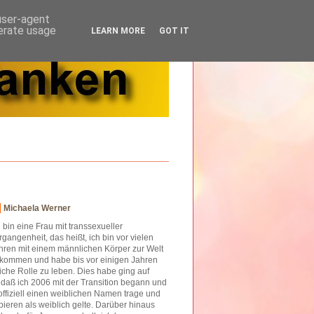
 user-agent
nerate usage
LEARN MORE
GOT IT
Michaela Werner
h bin eine Frau mit transsexueller
rgangenheit, das heißt, ich bin vor vielen
hren mit einem männlichen Körper zur Welt
kommen und habe bis vor einigen Jahren
iche Rolle zu leben. Dies habe ging auf
o daß ich 2006 mit der Transition begann und
offiziell einen weiblichen Namen trage und
ieren als weiblich gelte. Darüber hinaus