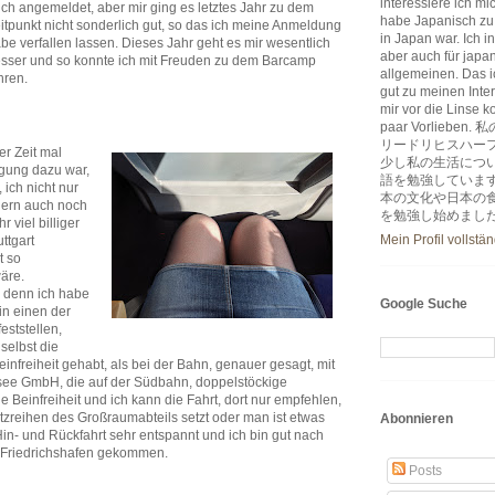
interessiere ich m
ch angemeldet, aber mir ging es letztes Jahr zu dem
habe Japanisch zu
itpunkt nicht sonderlich gut, so das ich meine Anmeldung
in Japan war. Ich i
be verfallen lassen. Dieses Jahr geht es mir wesentlich
aber auch für japa
sser und so konnte ich mit Freuden zu dem Barcamp
allgemeinen. Das ic
hren.
gut zu meinen Inter
mir vor die Linse k
paar Vorlie
リードリヒスハー
er Zeit mal
少し私の生活につ
gung dazu war,
語を勉強していま
 ich nicht nur
本の文化や日本の
dern auch noch
を勉強し始めまし
 viel billiger
Mein Profil vollstä
ttgart
t so
äre.
, denn ich habe
Google Suche
in einen der
eststellen,
selbst die
einfreiheit gehabt, als bei der Bahn, genauer gesagt, mit
ee GmbH, die auf der Südbahn, doppelstöckige
e Beinfreiheit und ich kann die Fahrt, dort nur empfehlen,
tzreihen des Großraumabteils setzt oder man ist etwas
Abonnieren
e Hin- und Rückfahrt sehr entspannt und ich bin gut nach
 Friedrichshafen gekommen.
Posts