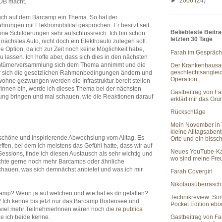
►
2006
(24)
 DB macht.
auch auf dem Barcamp ein Thema. So hat der
hrungen mit Elektromobilität gesprochen. Er besitzt seit
Beliebteste Beitr
ine Schilderungen sehr aufschlussreich. Ich bin schon
letzten 30 Tage
s nächstes Auto, nicht doch ein Elektroauto zulegen soll.
che Option, da ich zur Zeit noch keine Möglichkeit habe,
Farah im Gespräch
u lassen. Ich hoffe aber, dass sich dies in den nächsten
gentümerversammlung sich dem Thema annimmt und die
Der Krankenhausau
geschlechtsanglei
der sich die gesetzlichen Rahmenbedingungen ändern und
Operation
wohne gezwungen werden die Infrastruktur bereit stellen
rinnen bin, werde ich dieses Thema bei der nächsten
Gastbeitrag von Fa
ng bringen und mal schauen, wie die Reaktionen darauf
erklärt mir das Gr
Rückschläge
Mein November in 
kleine Alltagsaben
schöne und inspirierende Abwechslung vom Alltag. Es
Orte und ein bissc
effen, bei dem ich meistens das Gefühl hatte, dass wir auf
Neues YouTube-Ka
ssions, finde ich diesen Austausch als sehr wichtig und
wo sind meine Fr
möchte gerne noch mehr Barcamps oder ähnliche
chauen, was sich demnächst anbietet und was ich mir
Farah Covergirl
Nikolausüberrasc
amp? Wenn ja auf welchen und wie hat es dir gefallen?
Technikreview: So
Ich kenne bis jetzt nur das Barcamp Bodensee und
Pocket Edition eb
r viel mehr TeilnehmerInnen wären noch die
re:publica
Gastbeitrag von Fa
e ich beide kenne.