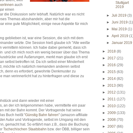
Stuttgart
kerInnen
auch
2019
gar einen
 die Diskussion sehr lebhaft. Natürlich war es nicht
►
Juli 2019
(3)
dieses Themas abzuhandeln, aber mir hat die
►
Juni 2019
(1
ar eine gute Möglichkeit, einige neue Aspekte für mich
►
Mai 2019
(1)
►
April 2019
(1
ung geblieben ist, war eine Session, die sich mit dem
ander setzte. Die Session hieß glaube ich "Alte weiße
►
Januar 201
 vermitteln können. Ich habe dabei gemerkt, dass ich
►
2018
(8)
 bin und ich mich noch ein wenig besser über das Thema
 Ausdrücke und Äußerungen, merkt man glaube ich erst
►
2017
(21)
 selbst betroffen ist. Da ich selbst einer Minderheit
►
2016
(29)
ird, möchte ich natürlich niemanden anderen selbst
ach, denn es erfordert, gewohnte Denkmuster zu
►
2015
(63)
e man verinnerlicht hat zu hinterfragen und diese zu
►
2014
(82)
►
2013
(90)
►
2012
(131)
►
2011
(127)
hstück und dann wieder mit einer
, an der ich teilgenommen habe, vermittelte ein paar
►
2010
(122)
ten mit der Bahn kommt. Der Vortragende hat seine
►
2009
(133)
Das Buch heißt "
Günstig Bahn fahren
" (amazon-affiliate
e der Autor und Vortragende, selbst im Umgang mit den
►
2008
(70)
n, gemacht hat. So erfährt man z.B., dass die Buchung
►
2007
(66)
der
Tschechischen Staatsbahn
bzw. der ÖBB, billiger sein