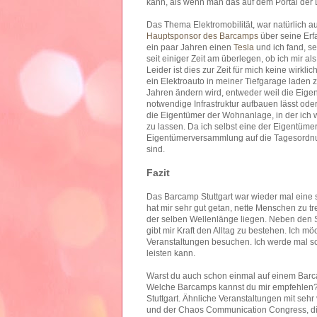
kann, als wenn man das auf dem Portal der
Das Thema Elektromobilität, war natürlich 
Hauptsponsor des Barcamps
über seine Erfa
ein paar Jahren einen
Tesla
und ich fand, se
seit einiger Zeit am überlegen, ob ich mir al
Leider ist dies zur Zeit für mich keine wirkli
ein Elektroauto in meiner Tiefgarage laden z
Jahren ändern wird, entweder weil die Ei
notwendige Infrastruktur aufbauen lässt o
die Eigentümer der Wohnanlage, in der ich 
zu lassen. Da ich selbst eine der Eigentüme
Eigentümerversammlung auf die Tagesordnu
sind.
Fazit
Das Barcamp Stuttgart war wieder mal eine 
hat mir sehr gut getan, nette Menschen zu tr
der selben Wellenlänge liegen. Neben den Se
gibt mir Kraft den Alltag zu bestehen. Ich 
Veranstaltungen besuchen. Ich werde mal s
leisten kann.
Warst du auch schon einmal auf einem Barc
Welche Barcamps kannst du mir empfehlen? 
Stuttgart. Ähnliche Veranstaltungen mit seh
und der Chaos Communication Congress, di