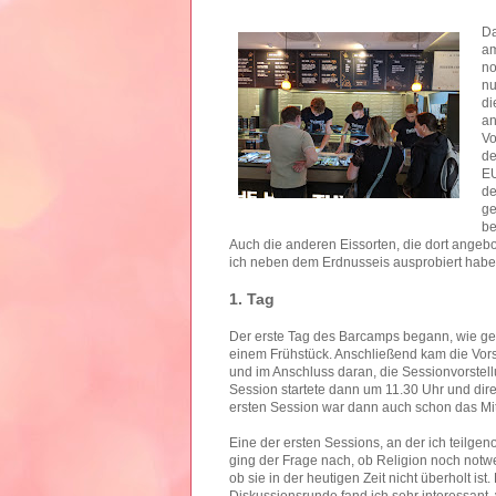
Da
am
no
nu
di
an
Vo
de
EU
d
ge
be
Auch die anderen Eissorten, die dort angebo
ich neben dem Erdnusseis ausprobiert habe.
1. Tag
Der erste Tag des Barcamps begann, wie ge
einem Frühstück. Anschließend kam die Vor
und im Anschluss daran, die Sessionvorstell
Session startete dann um 11.30 Uhr und dire
ersten Session war dann auch schon das Mi
Eine der ersten Sessions, an der ich teilg
ging der Frage nach, ob Religion noch notw
ob sie in der heutigen Zeit nicht überholt ist.
Diskussionsrunde fand ich sehr interessant, 