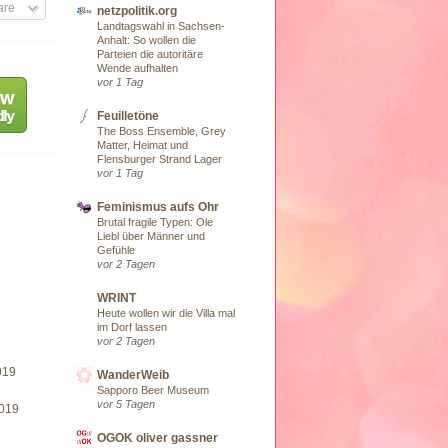
are
netzpolitik.org
Landtagswahl in Sachsen-
Anhalt: So wollen die
Parteien die autoritäre
Wende aufhalten
vor 1 Tag
Feuilletöne
The Boss Ensemble, Grey
Matter, Heimat und
Flensburger Strand Lager
vor 1 Tag
Feminismus aufs Ohr
Brutal fragile Typen: Ole
Liebl über Männer und
Gefühle
vor 2 Tagen
WRINT
Heute wollen wir die Villa mal
im Dorf lassen
vor 2 Tagen
019
WanderWeib
Sapporo Beer Museum
vor 5 Tagen
019
OGOK oliver gassner