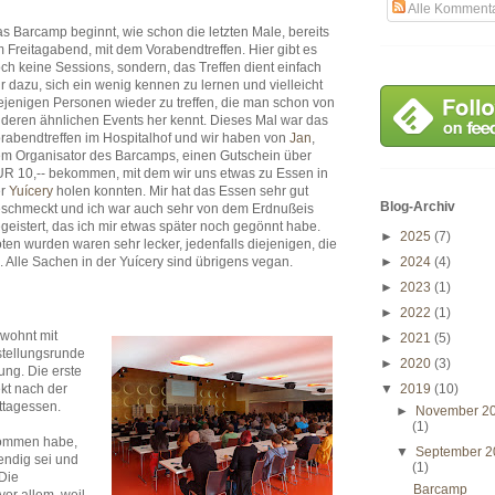
Alle Komment
s Barcamp beginnt, wie schon die letzten Male, bereits
 Freitagabend, mit dem Vorabendtreffen. Hier gibt es
ch keine Sessions, sondern, das Treffen dient einfach
r dazu, sich ein wenig kennen zu lernen und vielleicht
ejenigen Personen wieder zu treffen, die man schon von
deren ähnlichen Events her kennt. Dieses Mal war das
rabendtreffen im Hospitalhof und wir haben von
Jan
,
m Organisator des Barcamps, einen Gutschein über
R 10,-- bekommen, mit dem wir uns etwas zu Essen in
er
Yuícery
holen konnten. Mir hat das Essen sehr gut
Blog-Archiv
schmeckt und ich war auch sehr von dem Erdnußeis
geistert, das ich mir etwas später noch gegönnt habe.
►
2025
(7)
ten wurden waren sehr lecker, jedenfalls diejenigen, die
 Alle Sachen in der Yuícery sind übrigens vegan.
►
2024
(4)
►
2023
(1)
►
2022
(1)
wohnt mit
►
2021
(5)
stellungsrunde
►
2020
(3)
ung. Die erste
kt nach der
▼
2019
(10)
ttagessen.
►
November 2
(1)
enommen habe,
▼
September 2
endig sei und
(1)
 Die
Barcamp
vor allem, weil