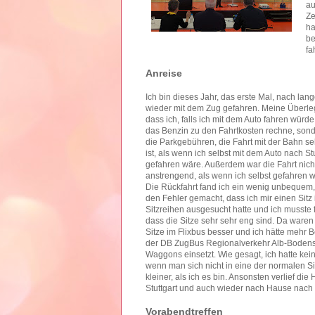
au
Ze
ha
be
fa
Anreise
Ich bin dieses Jahr, das erste Mal, nach lang
wieder mit dem Zug gefahren. Meine Überle
dass ich, falls ich mit dem Auto fahren würde,
das Benzin zu den Fahrtkosten rechne, son
die Parkgebühren, die Fahrt mit der Bahn sehr
ist, als wenn ich selbst mit dem Auto nach Stu
gefahren wäre. Außerdem war die Fahrt nich
anstrengend, als wenn ich selbst gefahren w
Die Rückfahrt fand ich ein wenig unbequem
den Fehler gemacht, dass ich mir einen Sitz 
Sitzreihen ausgesucht hatte und ich musste f
dass die Sitze sehr sehr eng sind. Da waren 
Sitze im Flixbus besser und ich hätte mehr B
der DB ZugBus Regionalverkehr Alb-Bodens
Waggons einsetzt. Wie gesagt, ich hatte kein
wenn man sich nicht in eine der normalen Si
kleiner, als ich es bin. Ansonsten verlief di
Stuttgart und auch wieder nach Hause nach
Vorabendtreffen