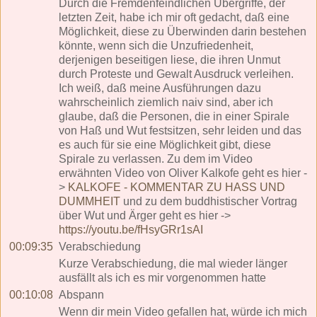
Durch die Fremdenfeindlichen Übergriffe, der
letzten Zeit, habe ich mir oft gedacht, daß eine
Möglichkeit, diese zu Überwinden darin bestehen
könnte, wenn sich die Unzufriedenheit,
derjenigen beseitigen liese, die ihren Unmut
durch Proteste und Gewalt Ausdruck verleihen.
Ich weiß, daß meine Ausführungen dazu
wahrscheinlich ziemlich naiv sind, aber ich
glaube, daß die Personen, die in einer Spirale
von Haß und Wut festsitzen, sehr leiden und das
es auch für sie eine Möglichkeit gibt, diese
Spirale zu verlassen. Zu dem im Video
erwähnten Video von Oliver Kalkofe geht es hier -
>
KALKOFE - KOMMENTAR ZU HASS UND
DUMMHEIT
und zu dem buddhistischer Vortrag
über Wut und Ärger geht es hier ->
https://youtu.be/fHsyGRr1sAI
00:09:35
Verabschiedung
Kurze Verabschiedung, die mal wieder länger
ausfällt als ich es mir vorgenommen hatte
00:10:08
Abspann
Wenn dir mein Video gefallen hat, würde ich mich