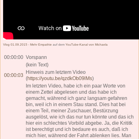
Vlog 01.09.2015 - Mehr Empathie
auf dem
YouTube-Kanal von Michaela
00:00:00
Vorspann
(kein Text)
Hinweis zum letztem Video
00:00:03
(
https://youtu.be/qzdkOb09lMs
)
Im letzten Video, habe ich ein paar Worte von
einem Zettel abgelesen und das habe ich
gemacht, während ich ganz langsam gefahren
bin, weil ich in einem Stau stand. Dies hat bei
einem Teil, meiner Zuschauer, Bestürzung
ausgelöst, wie ich das nur tun könnte und das ich
hier ein schlechtes Vorbild abgebe. Ja, die Krititk
ist berechtigt und ich bedaure es auch, daß ich
mich hier, während der Fahrt ablenken lies. Man