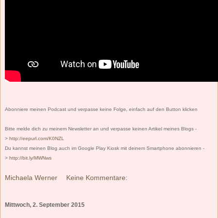
Abonniere meinen Podcast und verpasse keine Folge, einfach auf den Button klicken
Bitte melde dich zu meinem Newsletter an und verpasse keinen Artikel meines Blogs -
>
http://eepurl.com/K0NZL
Du kannst meinen Blog auch im Google Play Kiosk mit deinem Smartphone abonnieren -
>
http://bit.ly/MWNws
Michaela Werner
Keine Kommentare:
Mittwoch, 2. September 2015