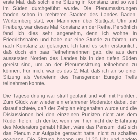
erste Mal, daß solch eine Sitzung in Konstanz und so weit
im Süden durchgeführt wurde. Die Plenumssitzungen
fanden schon in mehreren Städten des Landes Baden-
Württemberg statt, von Mannheim über Stuttgart, Ulm und
Freiburg, war dieses Mal Konstanz an der Reihe. Persönlich
fand ich dies sehr angenehm, denn ich wohne in
Friedrichshafen und habe nur eine Stunde zu fahren, um
nach Konstanz zu gelangen. Ich fand es sehr erstaunlich,
daß doch ein paar Teilnehmerinnen gab, die aus dem
äussersten Norden des Landes bis in den tiefen Süden
gereist sind, um an der Plenumssitzung teilnehmen zu
können. Für mich, war es das 2. Mal, daß ich an so einer
Sitzung als Vertreterin des Transgender Euregio Treffs
teilnehmen konnte.
Die Tagesordnung war straff geplant und voll mit Punkten.
Zum Glück war wieder ein erfahrener Moderator dabei, der
darauf achtete, daß der Zeitplan eingehalten wurde und die
Diskussionen bei den einzelnen Punkten nicht aus dem
Ruder liefen. Ich denke, wenn wir hier nicht die Erfahrung
des Moderators gehabt hätten, wäre das Pensum, daß sich
das Plenum zur Aufgabe gemacht hatte, nicht zu schaffen
gewesen. Die Sitzung begann um 11.30 Uhr und endete