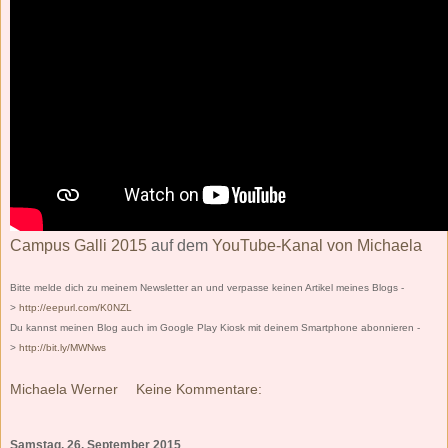
Campus Galli 2015
auf dem
YouTube-Kanal von Michaela
Bitte melde dich zu meinem Newsletter an und verpasse keinen Artikel meines Blogs -
>
http://eepurl.com/K0NZL
Du kannst meinen Blog auch im Google Play Kiosk mit deinem Smartphone abonnieren -
>
http://bit.ly/MWNws
Michaela Werner
Keine Kommentare:
Samstag, 26. September 2015