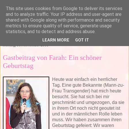
This site uses cookies from Google to deliver its services
and to analyze traffic. Your IP address and user-agent are
shared with Google along with performance and security
metrics to ensure quality of service, generate usage
statistics, and to detect and address abuse.
▼
LEARN MORE
GOT IT
Montag, 30. November 2009
Gastbeitrag von Farah: Ein schöner
Geburtstag
Heute war einfach ein herrlicher
Tag. Eine gute Bekannte (Mann-zu-
Frau Transgender) hat mich heute
besucht. Sie hat sich bei mir
geschminkt und umgezogen, da sie
in ihrem Ort noch nicht geoutet ist
und in der männlichen Rolle leben
muss. Wir haben zusammen ihren
Geburtstag gefeiert: Wir waren