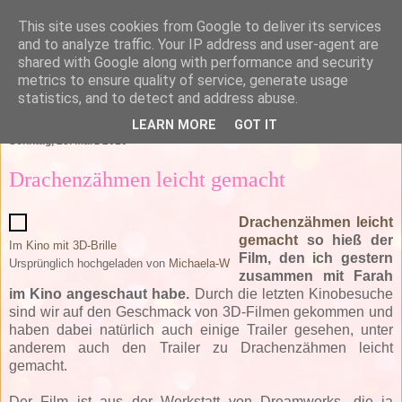
This site uses cookies from Google to deliver its services
and to analyze traffic. Your IP address and user-agent are
shared with Google along with performance and security
metrics to ensure quality of service, generate usage
statistics, and to detect and address abuse.
▼
LEARN MORE
GOT IT
Sonntag, 28. März 2010
Drachenzähmen leicht gemacht
Drachenzähmen leicht
gemacht
so hieß der
Im Kino mit 3D-Brille
Film, den ich gestern
Ursprünglich hochgeladen von
Michaela-W
zusammen mit Farah
im Kino angeschaut habe.
Durch die letzten Kinobesuche
sind wir auf den Geschmack von 3D-Filmen gekommen und
haben dabei natürlich auch einige Trailer gesehen, unter
anderem auch den Trailer zu Drachenzähmen leicht
gemacht.
Der Film ist aus der Werkstatt von Dreamworks, die ja