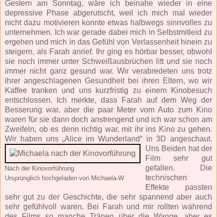
Gestern am Sonntag, wäre ich beinahe wieder in eine
depressive Phase abgerutscht, weil ich mich mal wieder
nicht dazu motivieren konnte etwas halbwegs sinnvolles zu
unternehmen. Ich war gerade dabei mich in Selbstmitleid zu
ergehen und mich in das Gefühl von Verlassenheit hinein zu
steigern, als Farah anrief. Ihr ging es hörbar besser, obwohl
sie noch immer unter Schweißausbrüchen litt und sie noch
immer nicht ganz gesund war. Wir verabredeten uns trotz
ihrer angeschlagenen Gesundheit bei ihren Eltern, wo wir
Kaffee tranken und uns kurzfristig zu einem Kinobesuch
entschlossen. Ich merkte, dass Farah auf dem Weg der
Besserung war, aber die paar Meter vom Auto zum Kino
waren für sie dann doch anstrengend und ich war schon am
Zweifeln, ob es denn richtig war, mit ihr ins Kino zu gehen.
Wir haben uns „Alice im Wunderland“ in 3D angeschaut.
Uns Beiden hat der
Film sehr gut
gefallen. Die
Nach der Kinovorführung
technischen
Ursprünglich hochgeladen von
Michaela-W
Effekte passten
sehr gut zu der Geschichte, die sehr spannend aber auch
sehr gefühlvoll waren. Bei Farah und mir rollten während
des Films so manche Tränen über die Wange, aber es