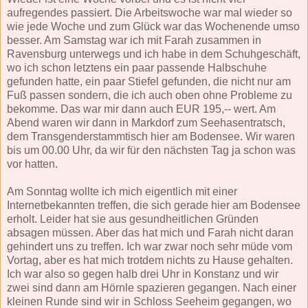
aufregendes passiert. Die Arbeitswoche war mal wieder so
wie jede Woche und zum Glück war das Wochenende umso
besser. Am Samstag war ich mit Farah zusammen in
Ravensburg unterwegs und ich habe in dem Schuhgeschäft,
wo ich schon letztens ein paar passende Halbschuhe
gefunden hatte, ein paar Stiefel gefunden, die nicht nur am
Fuß passen sondern, die ich auch oben ohne Probleme zu
bekomme. Das war mir dann auch EUR 195,-- wert. Am
Abend waren wir dann in Markdorf zum Seehasentratsch,
dem Transgenderstammtisch hier am Bodensee. Wir waren
bis um 00.00 Uhr, da wir für den nächsten Tag ja schon was
vor hatten.
Am Sonntag wollte ich mich eigentlich mit einer
Internetbekannten treffen, die sich gerade hier am Bodensee
erholt. Leider hat sie aus gesundheitlichen Gründen
absagen müssen. Aber das hat mich und Farah nicht daran
gehindert uns zu treffen. Ich war zwar noch sehr müde vom
Vortag, aber es hat mich trotdem nichts zu Hause gehalten.
Ich war also so gegen halb drei Uhr in Konstanz und wir
zwei sind dann am Hörnle spazieren gegangen. Nach einer
kleinen Runde sind wir in Schloss Seeheim gegangen, wo