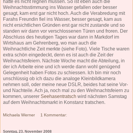
hätte es nicht regnen müssen. So ist eben auch die
Weihnachtsstimmung ins Wasser gefallen oder besser
gesagt, kam erst gar nicht hoch. Auch die Verabredung mit
Farahs Freundin fiel ins Wasser, besser gesagt, kam aus
nicht ersichtlichen Gründen erst gar nicht zustande und so
standen wir dann vor verschlossenen Türen und froren. Der
Abschluss des heutigen Tages war dann in Markdorf im
Wirtshaus am Gehrenberg, wo man auch die
Weihnachtliche Zeit merkte (siehe Foto). Viele Tische waren
extra schön eingedeckt, denn es ist auch die Zeit der
Weihnachtsfeiern. Nächste Woche macht die Abteilung, in
der ich Arbeite eine und ich werde dann wohl genügend
Gelegenheit haben Fotos zu schiessen. Ich bin mir noch
unschlüssig ob ich dazu die analoge Kleinbildkamera
nehmen soll, oder meine neue DSLR, beides hat seine Vor-
und Nachteile. Ach ja, noch mal zu den Weihnachtsfeiern zu
kommen, unserer
Seehasentratsch
wird nächsten Samstag
auf dem Weihnachtsmarkt in Konstanz tratschen.
Michaela Werner
1 Kommentar:
Sonntag, 23. November 2008