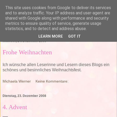
This site uses cookies from Google to deliver its services
and to analyze traffic. Your IP address and user-agent are
shared with Google along with performance and security
metrics to ensure quality of service, generate usage
statistics, and to detect and address abuse.
▼
LEARN MORE
GOT IT
Mittwoch, 24. Dezember 2008
Frohe Weihnachten
Ich wünsche allen Leserinne und Lesern dieses Blogs ein
schönes und besinnliches Weihnachtsfest.
Michaela Werner
Keine Kommentare:
Dienstag, 23. Dezember 2008
4. Advent