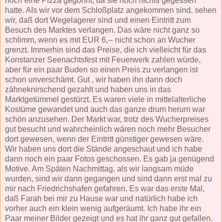
noch eine Pizza gegönnt, da sie noch nichts gegessen
hatte. Als wir vor dem Schloßplatz angekommen sind, sehen
wir, daß dort Wegelagerer sind und einen Eintritt zum
Besuch des Marktes verlangen. Das wäre nicht ganz so
schlimm, wenn es mit EUR 6,-- nicht schon an Wucher
grenzt. Immerhin sind das Preise, die ich vielleicht für das
Konstanzer Seenachtsfest mit Feuerwerk zahlen würde,
aber für ein paar Buden so einen Preis zu verlangen ist
schon unverschämt. Gut , wir haben ihn dann doch
zähneknirschend gezahlt und haben uns in das
Marktgetümmel gestürzt. Es waren viele in mittelalterliche
Kostüme gewandet und auch das ganze drum herum war
schön anzusehen. Der Markt war, trotz des Wucherpreises
gut besucht und wahrcheinlich wären noch mehr Besucher
dort gewesen, wenn der Eintritt günstiger gewesen wäre.
Wir haben uns dort die Stände angeschaut und ich habe
dann noch ein paar Fotos geschossen. Es gab ja genügend
Motive. Am Späten Nachmittag, als wir langsam müde
wurden, sind wir dann gegangen und sind dann erst mal zu
mir nach Friedrichshafen gefahren. Es war das erste Mal,
daß Farah bei mir zu Hause war und natürlich habe ich
vorher auch ein klein wenig aufgeräumt. Ich habe ihr ein
Paar meiner Bilder gezeigt und es hat ihr ganz gut gefallen.