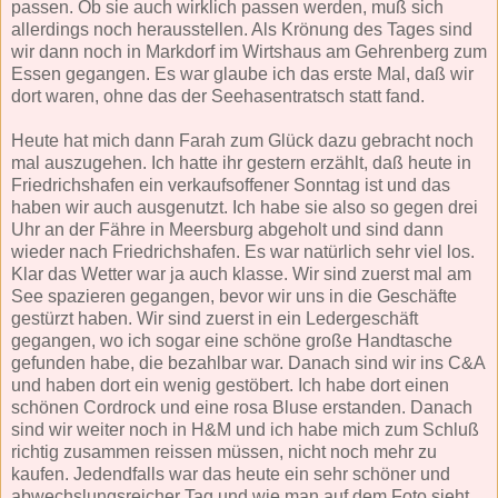
passen. Ob sie auch wirklich passen werden, muß sich
allerdings noch herausstellen. Als Krönung des Tages sind
wir dann noch in Markdorf im Wirtshaus am Gehrenberg zum
Essen gegangen. Es war glaube ich das erste Mal, daß wir
dort waren, ohne das der Seehasentratsch statt fand.
Heute hat mich dann Farah zum Glück dazu gebracht noch
mal auszugehen. Ich hatte ihr gestern erzählt, daß heute in
Friedrichshafen ein verkaufsoffener Sonntag ist und das
haben wir auch ausgenutzt. Ich habe sie also so gegen drei
Uhr an der Fähre in Meersburg abgeholt und sind dann
wieder nach Friedrichshafen. Es war natürlich sehr viel los.
Klar das Wetter war ja auch klasse. Wir sind zuerst mal am
See spazieren gegangen, bevor wir uns in die Geschäfte
gestürzt haben. Wir sind zuerst in ein Ledergeschäft
gegangen, wo ich sogar eine schöne große Handtasche
gefunden habe, die bezahlbar war. Danach sind wir ins C&A
und haben dort ein wenig gestöbert. Ich habe dort einen
schönen Cordrock und eine rosa Bluse erstanden. Danach
sind wir weiter noch in H&M und ich habe mich zum Schluß
richtig zusammen reissen müssen, nicht noch mehr zu
kaufen. Jedendfalls war das heute ein sehr schöner und
abwechslungsreicher Tag und wie man auf dem Foto sieht,