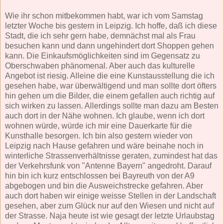
Wie ihr schon mitbekommen habt, war ich vom Samstag
letzter Woche bis gestern in Leipzig. Ich hoffe, daß ich diese
Stadt, die ich sehr gern habe, demnächst mal als Frau
besuchen kann und dann ungehindert dort Shoppen gehen
kann. Die Einkaufsmöglichkeiten sind im Gegensatz zu
Oberschwaben phänomenal. Aber auch das kulturelle
Angebot ist riesig. Alleine die eine Kunstausstellung die ich
gesehen habe, war überwältigend und man sollte dort öfters
hin gehen um die Bilder, die einem gefallen auch richtig auf
sich wirken zu lassen. Allerdings sollte man dazu am Besten
auch dort in der Nähe wohnen. Ich glaube, wenn ich dort
wohnen würde, würde ich mir eine Dauerkarte für die
Kunsthalle besorgen. Ich bin also gestern wieder von
Leipzig nach Hause gefahren und wäre beinahe noch in
winterliche Strassenverhältnisse geraten, zumindest hat das
der Verkehrsfunk von "Antenne Bayern" angedroht. Darauf
hin bin ich kurz entschlossen bei Bayreuth von der A9
abgebogen und bin die Ausweichstrecke gefahren. Aber
auch dort haben wir einige weisse Stellen in der Landschaft
gesehen, aber zum Glück nur auf den Wiesen und nicht auf
der Strasse. Naja heute ist wie gesagt der letzte Urlaubstag