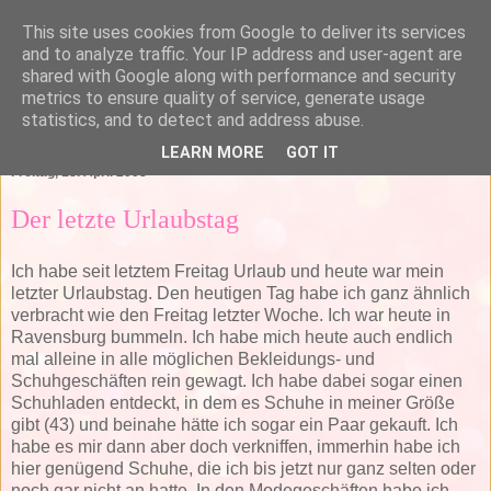
This site uses cookies from Google to deliver its services
and to analyze traffic. Your IP address and user-agent are
shared with Google along with performance and security
metrics to ensure quality of service, generate usage
statistics, and to detect and address abuse.
▼
LEARN MORE
GOT IT
Freitag, 18. April 2008
Der letzte Urlaubstag
Ich habe seit letztem Freitag Urlaub und heute war mein
letzter Urlaubstag. Den heutigen Tag habe ich ganz ähnlich
verbracht wie den Freitag letzter Woche. Ich war heute in
Ravensburg bummeln. Ich habe mich heute auch endlich
mal alleine in alle möglichen Bekleidungs- und
Schuhgeschäften rein gewagt. Ich habe dabei sogar einen
Schuhladen entdeckt, in dem es Schuhe in meiner Größe
gibt (43) und beinahe hätte ich sogar ein Paar gekauft. Ich
habe es mir dann aber doch verkniffen, immerhin habe ich
hier genügend Schuhe, die ich bis jetzt nur ganz selten oder
noch gar nicht an hatte. In den Modegeschäften habe ich