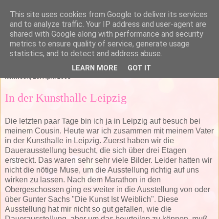
This site uses cookies from Google to deliver its services
and to analyze traffic. Your IP address and user-agent are
shared with Google along with performance and security
metrics to ensure quality of service, generate usage
statistics, and to detect and address abuse.
▼
LEARN MORE
GOT IT
Mittwoch, 16. April 2008
In der Kunsthalle Leipzig
Die letzten paar Tage bin ich ja in Leipzig auf besuch bei
meinem Cousin. Heute war ich zusammen mit meinem Vater
in der Kunsthalle in Leipzig. Zuerst haben wir die
Dauerausstellung besucht, die sich über drei Etagen
erstreckt. Das waren sehr sehr viele Bilder. Leider hatten wir
nicht die nötige Muse, um die Ausstellung richtig auf uns
wirken zu lassen. Nach dem Marathon in den
Obergeschossen ging es weiter in die Ausstellung von oder
über Gunter Sachs "Die Kunst Ist Weiblich". Diese
Ausstellung hat mir nicht so gut gefallen, wie die
Dauerausstellung, aber um das beurteilen zu können, muß