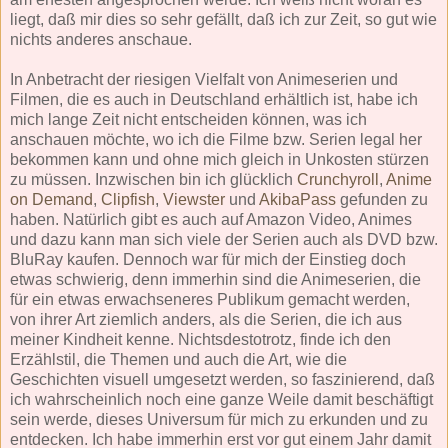
liegt, daß mir dies so sehr gefällt, daß ich zur Zeit, so gut wie
nichts anderes anschaue.
In Anbetracht der riesigen Vielfalt von Animeserien und
Filmen, die es auch in Deutschland erhältlich ist, habe ich
mich lange Zeit nicht entscheiden können, was ich
anschauen möchte, wo ich die Filme bzw. Serien legal her
bekommen kann und ohne mich gleich in Unkosten stürzen
zu müssen. Inzwischen bin ich glücklich
Crunchyroll
,
Anime
on Demand
,
Clipfish
,
Viewster
und
AkibaPass
gefunden zu
haben. Natürlich gibt es auch auf Amazon Video, Animes
und dazu kann man sich viele der Serien auch als DVD bzw.
BluRay kaufen. Dennoch war für mich der Einstieg doch
etwas schwierig, denn immerhin sind die Animeserien, die
für ein etwas erwachseneres Publikum gemacht werden,
von ihrer Art ziemlich anders, als die Serien, die ich aus
meiner Kindheit kenne. Nichtsdestotrotz, finde ich den
Erzählstil, die Themen und auch die Art, wie die
Geschichten visuell umgesetzt werden, so faszinierend, daß
ich wahrscheinlich noch eine ganze Weile damit beschäftigt
sein werde, dieses Universum für mich zu erkunden und zu
entdecken. Ich habe immerhin erst vor gut einem Jahr damit