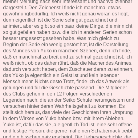
meiner Meinung nach sehr interessant und nachvollziehbar
dargestellt. Den Zeichenstil finde ich manchmal etwas
gewöhnungbedürftig. Ich weiß nicht genau woran es liegt,
denn eigentlich ist die Serie sehr gut gezeichnet und
animiert, aber es gibt so ein paar kleine Dinge, die mir nicht
so gut gefallen haben bzw. die ich in anderen Serien schon
besser umgesetzt gesehen habe. Was mich gleich zu
Beginn der Serie ein wenig gestört hat, ist die Darstellung
des Mundes von Yūko in manchen Szenen, denn ich finde,
daß er manchmal zu breit und zu schmal gezeichnet ist. Ich
weiß nicht, ob das daher rührt, daß die Macher des Animes,
dadurch versucht haben, dem Zuschauer daran zu erinnern,
das Yūko ja eigentlich ein Geist ist und kein lebender
Mensch mehr. Nichts desto Trotz, finde ich das Artwork als
gelungen und für die Geschichte passend. Die Mitglieder
des Clubs gehen in den 12 Folgen verschiedenen
Legenden nach, die an der Seiko Schule herumgeistern und
versuchen hinter deren Wahrheitsgehalt zu kommen. Es
stellt sich heraus, das viele der Geschichten ihren Ursprung
in dem Wirken von Yūko haben bzw. mit ihrem Ableben.
Yūko ist, dafür das sie ja eigentlich Tod ist, eine sehr offene
und lustige Person, die gerne mal einen Schabernack treibt
und ein bisschen naiv erscheint. Die Liebesgeschichte, die