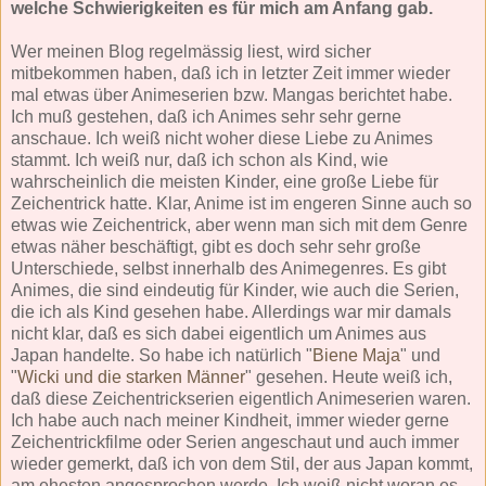
welche Schwierigkeiten es für mich am Anfang gab.
Wer meinen Blog regelmässig liest, wird sicher
mitbekommen haben, daß ich in letzter Zeit immer wieder
mal etwas über Animeserien bzw. Mangas berichtet habe.
Ich muß gestehen, daß ich Animes sehr sehr gerne
anschaue. Ich weiß nicht woher diese Liebe zu Animes
stammt. Ich weiß nur, daß ich schon als Kind, wie
wahrscheinlich die meisten Kinder, eine große Liebe für
Zeichentrick hatte. Klar, Anime ist im engeren Sinne auch so
etwas wie Zeichentrick, aber wenn man sich mit dem Genre
etwas näher beschäftigt, gibt es doch sehr sehr große
Unterschiede, selbst innerhalb des Animegenres. Es gibt
Animes, die sind eindeutig für Kinder, wie auch die Serien,
die ich als Kind gesehen habe. Allerdings war mir damals
nicht klar, daß es sich dabei eigentlich um Animes aus
Japan handelte. So habe ich natürlich "
Biene Maja
" und
"
Wicki und die starken Männer
" gesehen. Heute weiß ich,
daß diese Zeichentrickserien eigentlich Animeserien waren.
Ich habe auch nach meiner Kindheit, immer wieder gerne
Zeichentrickfilme oder Serien angeschaut und auch immer
wieder gemerkt, daß ich von dem Stil, der aus Japan kommt,
am ehesten angesprochen werde. Ich weiß nicht woran es