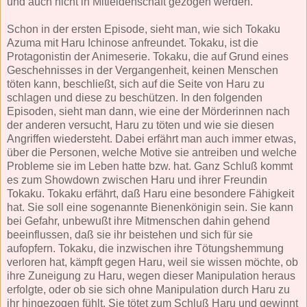
und auch nicht in Mitleidenschaft gezogen werden.
Schon in der ersten Episode, sieht man, wie sich Tokaku
Azuma mit Haru Ichinose anfreundet. Tokaku, ist die
Protagonistin der Animeserie. Tokaku, die auf Grund eines
Geschehnisses in der Vergangenheit, keinen Menschen
töten kann, beschließt, sich auf die Seite von Haru zu
schlagen und diese zu beschützen. In den folgenden
Episoden, sieht man dann, wie eine der Mörderinnen nach
der anderen versucht, Haru zu töten und wie sie diesen
Angriffen wiedersteht. Dabei erfährt man auch immer etwas,
über die Personen, welche Motive sie antreiben und welche
Probleme sie im Leben hatte bzw. hat. Ganz Schluß kommt
es zum Showdown zwischen Haru und ihrer Freundin
Tokaku. Tokaku erfährt, daß Haru eine besondere Fähigkeit
hat. Sie soll eine sogenannte Bienenkönigin sein. Sie kann
bei Gefahr, unbewußt ihre Mitmenschen dahin gehend
beeinflussen, daß sie ihr beistehen und sich für sie
aufopfern. Tokaku, die inzwischen ihre Tötungshemmung
verloren hat, kämpft gegen Haru, weil sie wissen möchte, ob
ihre Zuneigung zu Haru, wegen dieser Manipulation heraus
erfolgte, oder ob sie sich ohne Manipulation durch Haru zu
ihr hingezogen fühlt. Sie tötet zum Schluß Haru und gewinnt