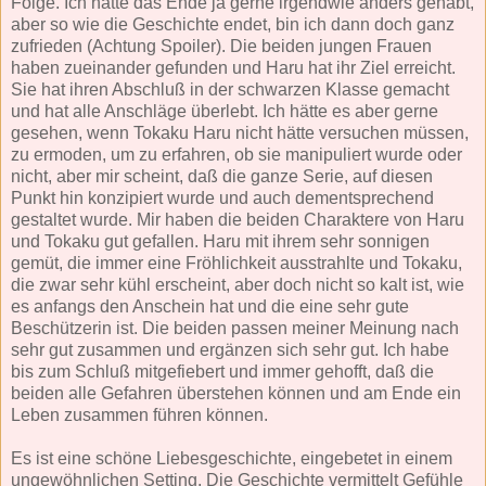
Folge. Ich hätte das Ende ja gerne irgendwie anders gehabt,
aber so wie die Geschichte endet, bin ich dann doch ganz
zufrieden (Achtung Spoiler). Die beiden jungen Frauen
haben zueinander gefunden und Haru hat ihr Ziel erreicht.
Sie hat ihren Abschluß in der schwarzen Klasse gemacht
und hat alle Anschläge überlebt. Ich hätte es aber gerne
gesehen, wenn Tokaku Haru nicht hätte versuchen müssen,
zu ermoden, um zu erfahren, ob sie manipuliert wurde oder
nicht, aber mir scheint, daß die ganze Serie, auf diesen
Punkt hin konzipiert wurde und auch dementsprechend
gestaltet wurde. Mir haben die beiden Charaktere von Haru
und Tokaku gut gefallen. Haru mit ihrem sehr sonnigen
gemüt, die immer eine Fröhlichkeit ausstrahlte und Tokaku,
die zwar sehr kühl erscheint, aber doch nicht so kalt ist, wie
es anfangs den Anschein hat und die eine sehr gute
Beschützerin ist. Die beiden passen meiner Meinung nach
sehr gut zusammen und ergänzen sich sehr gut. Ich habe
bis zum Schluß mitgefiebert und immer gehofft, daß die
beiden alle Gefahren überstehen können und am Ende ein
Leben zusammen führen können.
Es ist eine schöne Liebesgeschichte, eingebetet in einem
ungewöhnlichen Setting. Die Geschichte vermittelt Gefühle