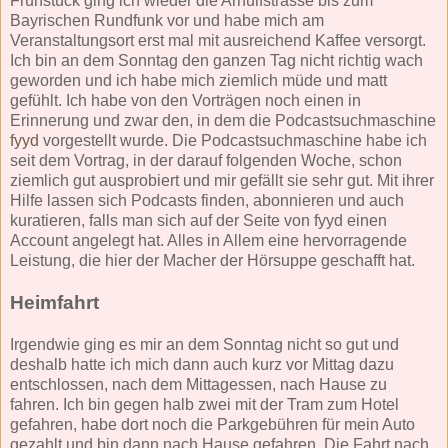
Frühstück ging ich wieder die Arnulfstrasse bis zum
Bayrischen Rundfunk vor und habe mich am
Veranstaltungsort erst mal mit ausreichend Kaffee versorgt.
Ich bin an dem Sonntag den ganzen Tag nicht richtig wach
geworden und ich habe mich ziemlich müde und matt
gefühlt. Ich habe von den Vorträgen noch einen in
Erinnerung und zwar den, in dem die Podcastsuchmaschine
fyyd
vorgestellt wurde. Die Podcastsuchmaschine habe ich
seit dem Vortrag, in der darauf folgenden Woche, schon
ziemlich gut ausprobiert und mir gefällt sie sehr gut. Mit ihrer
Hilfe lassen sich Podcasts finden, abonnieren und auch
kuratieren, falls man sich auf der Seite von fyyd einen
Account angelegt hat. Alles in Allem eine hervorragende
Leistung, die hier der Macher der Hörsuppe geschafft hat.
Heimfahrt
Irgendwie ging es mir an dem Sonntag nicht so gut und
deshalb hatte ich mich dann auch kurz vor Mittag dazu
entschlossen, nach dem Mittagessen, nach Hause zu
fahren. Ich bin gegen halb zwei mit der Tram zum Hotel
gefahren, habe dort noch die Parkgebühren für mein Auto
gezahlt und bin dann nach Hause gefahren. Die Fahrt nach