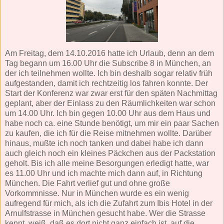
Am Freitag, dem 14.10.2016 hatte ich Urlaub, denn an dem
Tag begann um 16.00 Uhr die Subscribe 8 in München, an
der ich teilnehmen wollte. Ich bin deshalb sogar relativ früh
aufgestanden, damit ich rechtzeitig los fahren konnte. Der
Start der Konferenz war zwar erst für den späten Nachmittag
geplant, aber der Einlass zu den Räumlichkeiten war schon
um 14.00 Uhr. Ich bin gegen 10.00 Uhr aus dem Haus und
habe noch ca. eine Stunde benötigt, um mir ein paar Sachen
zu kaufen, die ich für die Reise mitnehmen wollte. Darüber
hinaus, mußte ich noch tanken und dabei habe ich dann
auch gleich noch ein kleines Päckchen aus der Packstation
geholt. Bis ich alle meine Besorgungen erledigt hatte, war
es 11.00 Uhr und ich machte mich dann auf, in Richtung
München. Die Fahrt verlief gut und ohne große
Vorkommnisse. Nur in München wurde es ein wenig
aufregend für mich, als ich die Zufahrt zum Ibis Hotel in der
Arnulfstrasse in München gesucht habe. Wer die Strasse
kennt, weiß, daß es dort nicht ganz einfach ist, auf die