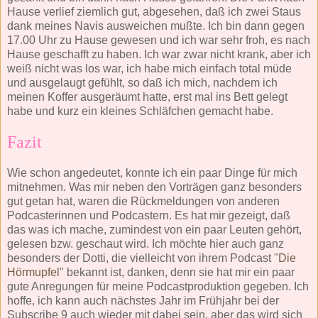
Hause verlief ziemlich gut, abgesehen, daß ich zwei Staus
dank meines Navis ausweichen mußte. Ich bin dann gegen
17.00 Uhr zu Hause gewesen und ich war sehr froh, es nach
Hause geschafft zu haben. Ich war zwar nicht krank, aber ich
weiß nicht was los war, ich habe mich einfach total müde
und ausgelaugt gefühlt, so daß ich mich, nachdem ich
meinen Koffer ausgeräumt hatte, erst mal ins Bett gelegt
habe und kurz ein kleines Schläfchen gemacht habe.
Fazit
Wie schon angedeutet, konnte ich ein paar Dinge für mich
mitnehmen. Was mir neben den Vorträgen ganz besonders
gut getan hat, waren die Rückmeldungen von anderen
Podcasterinnen und Podcastern. Es hat mir gezeigt, daß
das was ich mache, zumindest von ein paar Leuten gehört,
gelesen bzw. geschaut wird. Ich möchte hier auch ganz
besonders der Dotti, die vielleicht von ihrem Podcast "
Die
Hörmupfel
" bekannt ist, danken, denn sie hat mir ein paar
gute Anregungen für meine Podcastproduktion gegeben. Ich
hoffe, ich kann auch nächstes Jahr im Frühjahr bei der
Subscribe 9 auch wieder mit dabei sein, aber das wird sich