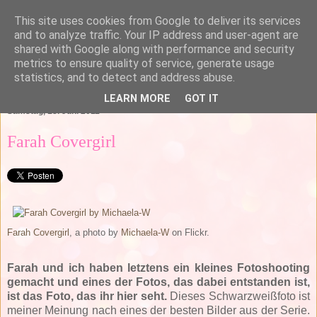
This site uses cookies from Google to deliver its services
and to analyze traffic. Your IP address and user-agent are
shared with Google along with performance and security
metrics to ensure quality of service, generate usage
statistics, and to detect and address abuse.
▼
LEARN MORE
GOT IT
Samstag, 18. Juni 2011
Farah Covergirl
Farah Covergirl
, a photo by
Michaela-W
on Flickr.
Farah und ich haben letztens ein kleines Fotoshooting
gemacht und eines der Fotos, das dabei entstanden ist,
ist das Foto, das ihr hier seht.
Dieses Schwarzweißfoto ist
meiner Meinung nach eines der besten Bilder aus der Serie.