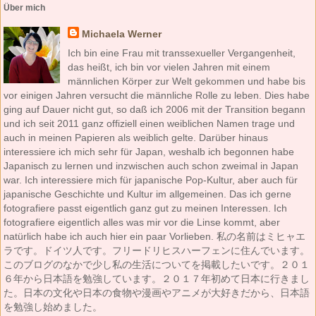
Über mich
Michaela Werner
Ich bin eine Frau mit transsexueller Vergangenheit,
das heißt, ich bin vor vielen Jahren mit einem
männlichen Körper zur Welt gekommen und habe bis
vor einigen Jahren versucht die männliche Rolle zu leben. Dies habe
ging auf Dauer nicht gut, so daß ich 2006 mit der Transition begann
und ich seit 2011 ganz offiziell einen weiblichen Namen trage und
auch in meinen Papieren als weiblich gelte. Darüber hinaus
interessiere ich mich sehr für Japan, weshalb ich begonnen habe
Japanisch zu lernen und inzwischen auch schon zweimal in Japan
war. Ich interessiere mich für japanische Pop-Kultur, aber auch für
japanische Geschichte und Kultur im allgemeinen. Das ich gerne
fotografiere passt eigentlich ganz gut zu meinen Interessen. Ich
fotografiere eigentlich alles was mir vor die Linse kommt, aber
natürlich habe ich auch hier ein paar Vorlieben. 私の名前はミヒャエ
ラです。ドイツ人です。フリードリヒスハーフェンに住んでいます。
このブログのなかで少し私の生活についてを掲載したいです。２０１
６年から日本語を勉強しています。２０１７年初めて日本に行きまし
た。日本の文化や日本の食物や漫画やアニメが大好きだから、日本語
を勉強し始めました。