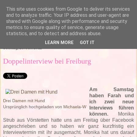
This site uses cookies from Google to deliver its services
and to analyze traffic. Your IP address and user-agent are
shared with Google along with performance and security
metrics to ensure quality of service, generate usage
statistics, and to detect and address abuse.
▼
LEARN MORE
GOT IT
Sonntag, 26. Juni 2011
Doppelinterview bei Freiburg
Am Samstag
haben Farah und
Drei Damen mit Hund
ich zwei neue
Ursprünglich hochgeladen von
Michaela-W
Interviews führen
können.
Monika
Strub aus Vörstetten hatte uns am Freitag über Facebook
angeschrieben und so haben wir ganz kurzfristig ein
Interviewtermin mit ihr ausgemacht. Monika hat uns darauf