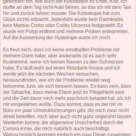
geworden bin, war auch die Koloskopie zu Ende. Klar, ich
durfte an dem Tag nicht Auto fahren, so das ich mit dem Taxi
hin und zurück fahren musste. Die Koloskopie hat zum
Glück nichts erbracht. Jedenfalls wurde kein
Darmkrebs
,
kein
Morbus Crohn
oder
Colitis Ulcerosa
festgestellt. Es
wurde ein Polyp entfernt und mehrere Proben entnommen.
Auf die Auswertung der Hystologie warte ich noch.
Es freut mich, dass ich keine ernsthaften Probleme mit
meinem Darm habe, aber anderseits ist es auch sehr
frustrierend, wenn ich keinen Namen zu den Schmerzen
habe. Es läuft wohl auf einen
Reizdarm
hinaus und ich
werde jetzt die nächsten Wochen versuchen,
herauszufinden, wie ich die Probleme wieder weg
bekomme, bzw. sie sich bessern lassen. Es kann sein, dass
die Tatsache, dass meine Eltern jetzt im Pflegeheim sind
und die Zeit davor mich mehr psychisch belastet hat, als ich
mir eingestehen wollte. Dazu kommt, dass es bei mir im
Büro ein paar Umstrukturierungen gibt, die mich zwar nicht
direkt betreffen, mich aber auch nicht ganz ungerührt lassen.
Weiterhin kommt, die allgemeine Unsicherheit durch die
Corona-Krise, die mich natürlich auch beschäftigt.
Wahrscheinlich kommen einfach ein paar Dinge zusammen,