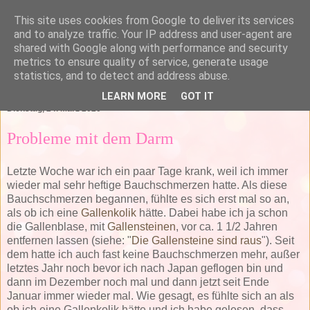
This site uses cookies from Google to deliver its services
and to analyze traffic. Your IP address and user-agent are
shared with Google along with performance and security
metrics to ensure quality of service, generate usage
statistics, and to detect and address abuse.
▼
LEARN MORE
GOT IT
Dienstag, 24. März 2020
Probleme mit dem Darm
Letzte Woche war ich ein paar Tage krank, weil ich immer
wieder mal sehr heftige Bauchschmerzen hatte. Als diese
Bauchschmerzen begannen, fühlte es sich erst mal so an,
als ob ich eine
Gallenkolik
hätte. Dabei habe ich ja schon
die Gallenblase, mit
Gallensteinen
, vor ca. 1 1/2 Jahren
entfernen lassen (siehe: "
Die Gallensteine sind raus
"). Seit
dem hatte ich auch fast keine Bauchschmerzen mehr, außer
letztes Jahr noch bevor ich nach Japan geflogen bin und
dann im Dezember noch mal und dann jetzt seit Ende
Januar immer wieder mal. Wie gesagt, es fühlte sich an als
ob ich eine Gallenkolik hätte und ich habe gelesen, dass