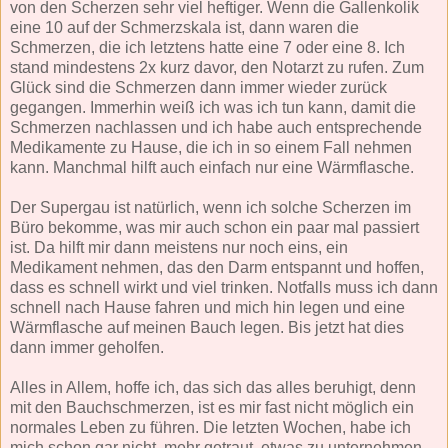
von den Scherzen sehr viel heftiger. Wenn die Gallenkolik
eine 10 auf der Schmerzskala ist, dann waren die
Schmerzen, die ich letztens hatte eine 7 oder eine 8. Ich
stand mindestens 2x kurz davor, den Notarzt zu rufen. Zum
Glück sind die Schmerzen dann immer wieder zurück
gegangen. Immerhin weiß ich was ich tun kann, damit die
Schmerzen nachlassen und ich habe auch entsprechende
Medikamente zu Hause, die ich in so einem Fall nehmen
kann. Manchmal hilft auch einfach nur eine Wärmflasche.
Der Supergau ist natürlich, wenn ich solche Scherzen im
Büro bekomme, was mir auch schon ein paar mal passiert
ist. Da hilft mir dann meistens nur noch eins, ein
Medikament nehmen, das den Darm entspannt und hoffen,
dass es schnell wirkt und viel trinken. Notfalls muss ich dann
schnell nach Hause fahren und mich hin legen und eine
Wärmflasche auf meinen Bauch legen. Bis jetzt hat dies
dann immer geholfen.
Alles in Allem, hoffe ich, das sich das alles beruhigt, denn
mit den Bauchschmerzen, ist es mir fast nicht möglich ein
normales Leben zu führen. Die letzten Wochen, habe ich
mich schon gar nicht mehr getraut, etwas zu unternehmen