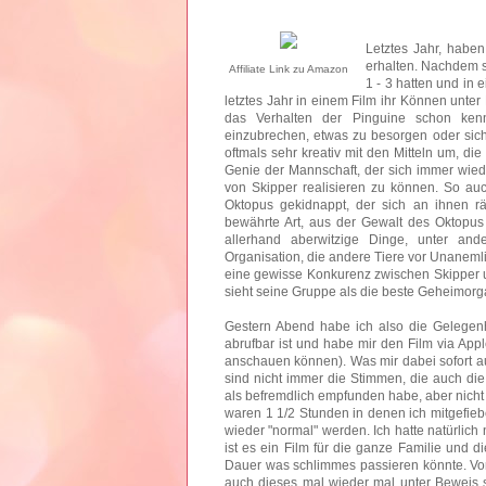
Letztes Jahr, habe
erhalten. Nachdem s
Affiliate Link zu Amazon
1 - 3 hatten und in 
letztes Jahr in einem Film ihr Können unter
das Verhalten der Pinguine schon kenn
einzubrechen, etwas zu besorgen oder sich
oftmals sehr kreativ mit den Mitteln um, di
Genie der Mannschaft, der sich immer wiede
von Skipper realisieren zu können. So au
Oktopus gekidnappt, der sich an ihnen r
bewährte Art, aus der Gewalt des Oktopus 
allerhand aberwitzige Dinge, unter a
Organisation, die andere Tiere vor Unanemli
eine gewisse Konkurenz zwischen Skipper 
sieht seine Gruppe als die beste Geheimorg
Gestern Abend habe ich also die Gelegenh
abrufbar ist und habe mir den Film via App
anschauen können). Was mir dabei sofort au
sind nicht immer die Stimmen, die auch die
als befremdlich empfunden habe, aber nicht wi
waren 1 1/2 Stunden in denen ich mitgefieb
wieder "normal" werden. Ich hatte natürlich 
ist es ein Film für die ganze Familie und d
Dauer was schlimmes passieren könnte. Vor a
auch dieses mal wieder mal unter Beweis s