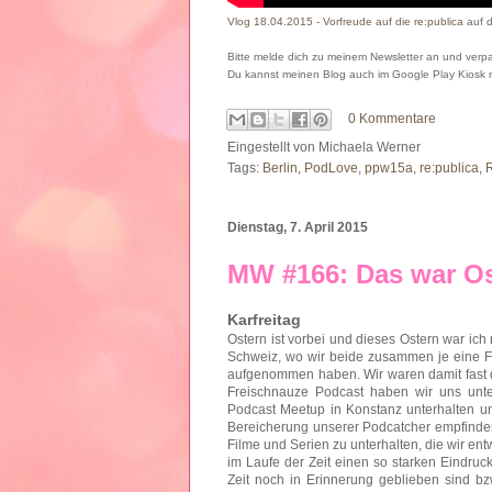
Vlog 18.04.2015 - Vorfreude auf die re:publica
auf 
Bitte melde dich zu meinem Newsletter an und verpa
Du kannst meinen Blog auch im Google Play Kiosk
0 Kommentare
Eingestellt von
Michaela Werner
Tags:
Berlin
,
PodLove
,
ppw15a
,
re:publica
,
Dienstag, 7. April 2015
MW #166: Das war Os
Karfreitag
Ostern ist vorbei und dieses Ostern war ich 
Schweiz, wo wir beide zusammen je eine F
aufgenommen haben. Wir waren damit fast d
Freischnauze Podcast haben wir uns unt
Podcast Meetup in Konstanz unterhalten un
Bereicherung unserer Podcatcher empfinde
Filme und Serien zu unterhalten, die wir ent
im Laufe der Zeit einen so starken Eindruc
Zeit noch in Erinnerung geblieben sind bz