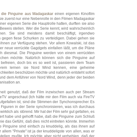
n
die Pinguine aus Madagaskar
einen eigenen Kinofilm
ie zuerst nur eine Nebenrolle in den Filmen Madagaskar
einer eigenen Serie die Hauptrolle hatten, durften sie also
 Beweis stellen. Wer die Serie kennt, wird wahrscheinlich
en. Sie sind meistens damit beschäftigt, irgendwo
 gegen fiese Schurken zu verteidigen. Dabei gehen sie
e ihnen zur Verfügung stehen. Vor allem Kowalski, ist das
r neue verrückte Gagdgets einfallen läßt, um die Pläne
ch diesmal. Die Pinguine werden von einem verrückten
ächen möchte. Natürlich können sich die Pinguine auf
befreien, doch bis es so weit ist, passieren dem Team
nderem lernen sie Nord Wind kennen, eine geheime
chkeiten beschützen möchte und natürlich entsteht sofort
und dem Anführer von Nord Wind, denn jeder der beiden
anisation an.
eit genutzt, daß der Film inzwischen auch per Stream
leTV angeschaut (Ich hätte mir den Film auch via FireTV
fgefallen ist, sind die Stimmen der Synchonsprecher. Es
 Figuren in der Serie synchronisieren, was ich durchaus
rklich als störend. Mir hat der Film sehr gut gefallen, es
ert habe und gehofft habe, daß die Pinguine zum Schluß
nie das Gefühl, daß dies nicht eintreten könnte. Immerhin
ie Pinguine sind einfach zu knuddelig, als das ihnen auf
llem "Private" ist ja der knuddeligste von allen, was er
tellen mußte. Ich möchte aber nicht verhehlen, daß der