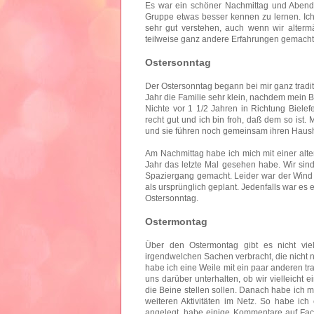
Es war ein schöner Nachmittag und Abend 
Gruppe etwas besser kennen zu lernen. Ich
sehr gut verstehen, auch wenn wir alterm
teilweise ganz andere Erfahrungen gemacht
Ostersonntag
Der Ostersonntag begann bei mir ganz tradit
Jahr die Familie sehr klein, nachdem mein Br
Nichte vor 1 1/2 Jahren in Richtung Bielefe
recht gut und ich bin froh, daß dem so ist.
und sie führen noch gemeinsam ihren Haush
Am Nachmittag habe ich mich mit einer alte
Jahr das letzte Mal gesehen habe. Wir sin
Spaziergang gemacht. Leider war der Wind s
als ursprünglich geplant. Jedenfalls war es
Ostersonntag.
Ostermontag
Über den Ostermontag gibt es nicht vie
irgendwelchen Sachen verbracht, die nicht 
habe ich eine Weile mit ein paar anderen t
uns darüber unterhalten, ob wir vielleicht 
die Beine stellen sollen. Danach habe ich 
weiteren Aktivitäten im Netz. So habe ich
angelegt, habe einige Kommentare auf Face