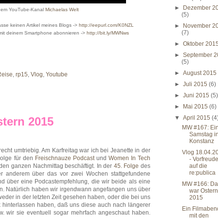
►
Dezember 2
dem YouTube-Kanal
Michaelas Welt
(5)
sse keinen Artikel meines Blogs ->
http://eepurl.com/K0NZL
►
November 2
(7)
 mit deinem Smartphone abonnieren ->
http://bit.ly/MWNws
►
Oktober 201
►
September 2
(5)
►
August 201
Reise
,
rp15
,
Vlog
,
Youtube
►
Juli 2015
(6)
►
Juni 2015
(5
►
Mai 2015
(6)
▼
April 2015
(4
tern 2015
MW #167: Ei
Samstag i
Konstanz
recht umtriebig. Am Karfreitag war ich bei Jeanette in der
Vlog 18.04.2
olge für den
Freischnauze Podcast
und
Women In Tech
- Vorfreud
en ganzen Nachmittag beschäftigt. In der
45. Folge
des
auf die
re:publica
er anderem über das vor zwei Wochen stattgefundene
d über eine Podcastempfehlung, die wir beide als eine
MW #166: Da
n. Natürlich haben wir irgendwann angefangen uns über
war Ostern
weder in der letzten Zeit gesehen haben, oder die bei uns
2015
k hinterlassen haben, daß uns diese auch nach längerer
Ein Filmaben
w. wir sie eventuell sogar mehrfach angeschaut haben.
mit den