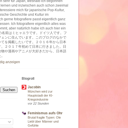
ich sehr für Japan, weshalb ich begonnen
 lernen und inzwischen auch schon zweimal
nteressiere mich für japanische Pop-Kultur,
nische Geschichte und Kultur im
h gerne fotografiere passt eigentlich ganz
essen. Ich fotografiere eigentlich alles was
ommt, aber natürlich habe ich auch hier ein
ben. 私の名前はミヒャエラです。ドイツ人です。フ
フェンに住んでいます。このブログのなかで
いてを掲載したいです。２０１６年から日本
す。２０１７年初めて日本に行きました。日
食物や漫画やアニメが大好きだから、日本語
た。
ndig anzeigen
Blogroll
Jacobin
München wird zur
Hauptstadt der KI-
Kriegsindustrie
vor 22 Stunden
Feminismus aufs Ohr
Brutal fragile Typen: Ole
Liebl über Männer und
Gefühle