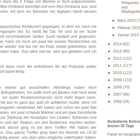
ir dann die
3. Folge von Women in Tech
aufgenommen.
Pinguinen
m Myo Armband berichtet und vom Myo Armband aus, sind
aus
en, mit dem ein Benutzer ein digitales Gerät steuern
Madagask
►
März 2015
(7
japanisches Restaurant gegangen, in dem ich noch nie
►
Februar 201
gegangen bin. Es heißt
Bo Dai Tei
und ist ein Sushi
►
Januar 201
 mit verschiedenen Sorten Sushi bestellt und gegessen.
be, habe ich noch ein paar der süssen Reisküchlein als
►
2014
(82)
mer wieder mal bei mir am Platz vorbei gekommen sind,
►
2013
(90)
nden habe. Das alles hat mir sehr gut gefallen und ich
►
2012
(131)
►
2011
(127)
h dann noch die Aufnahmen für die Podcasts weiter
ht damit fertig.
►
2010
(122)
►
2009
(133)
►
2008
(70)
wieder gut ausschlafen. Allerdings haben mich
tt getrieben. Ich sollte mich am Besten mal nach einer
►
2007
(66)
 vor lauter Rückenschmerzen nicht mehr liegen kann,
►
2006
(24)
em Fall war es ganz gut, daß ich aufstehen mußte, denn ich
eingarten verabredet. Wir haben uns schon ein paar Mal
 Frauen, ein paar schwule Männer und ein paar transidente
zur Stärkung der Akzeptanz von Lesben, Schwulen und
Beliebteste Beitr
en und der Region um den Bodensee machen wollen.
letzten 30 Tage
und darum ging es bei dem Treffen. Wir haben der
eben. Das ganze Treffen ging dann bis Abends um 19.30
Farah im Gespräch
 fertig waren, uns über alles mögliche unterhalten haben.