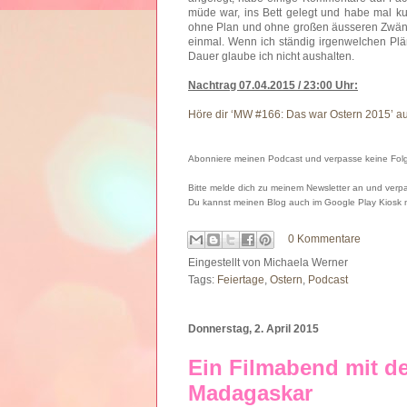
müde war, ins Bett gelegt und habe mal ku
ohne Plan und ohne großen äusseren Zwäng
einmal. Wenn ich ständig irgenwelchen Pl
Dauer glaube ich nicht aushalten.
Nachtrag 07.04.2015 / 23:00 Uhr:
Höre dir ‘MW #166: Das war Ostern 2015’ a
Abonniere meinen Podcast und verpasse keine Folge
Bitte melde dich zu meinem Newsletter an und verpa
Du kannst meinen Blog auch im Google Play Kiosk
0 Kommentare
Eingestellt von
Michaela Werner
Tags:
Feiertage
,
Ostern
,
Podcast
Donnerstag, 2. April 2015
Ein Filmabend mit d
Madagaskar