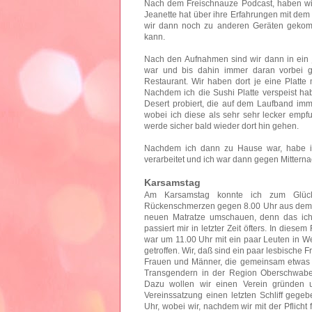
Nach dem Freischnauze Podcast, haben w
Jeanette hat über ihre Erfahrungen mit de
wir dann noch zu anderen Geräten gekomm
kann.
Nach den Aufnahmen sind wir dann in ein 
war und bis dahin immer daran vorbei 
Restaurant. Wir haben dort je eine Platte
Nachdem ich die Sushi Platte verspeist ha
Desert probiert, die auf dem Laufband im
wobei ich diese als sehr sehr lecker empfu
werde sicher bald wieder dort hin gehen.
Nachdem ich dann zu Hause war, habe ic
verarbeitet und ich war dann gegen Mitternac
Karsamstag
Am Karsamstag konnte ich zum Glück 
Rückenschmerzen gegen 8.00 Uhr aus dem Be
neuen Matratze umschauen, denn das ich
passiert mir in letzter Zeit öfters. In dies
war um 11.00 Uhr mit ein paar Leuten in W
getroffen. Wir, daß sind ein paar lesbische
Frauen und Männer, die gemeinsam etwas 
Transgendern in der Region Oberschwab
Dazu wollen wir einen Verein gründen 
Vereinssatzung einen letzten Schliff geg
Uhr, wobei wir, nachdem wir mit der Pflicht