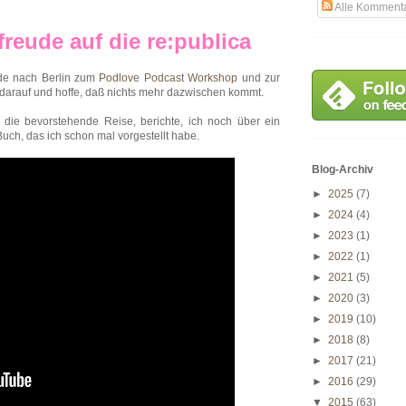
Alle Komment
freude auf die re:publica
rde nach Berlin zum
Podlove Podcast Workshop
und zur
 darauf und hoffe, daß nichts mehr dazwischen kommt.
ie bevorstehende Reise, berichte, ich noch über ein
uch, das ich schon mal vorgestellt habe.
Blog-Archiv
►
2025
(7)
►
2024
(4)
►
2023
(1)
►
2022
(1)
►
2021
(5)
►
2020
(3)
►
2019
(10)
►
2018
(8)
►
2017
(21)
►
2016
(29)
▼
2015
(63)