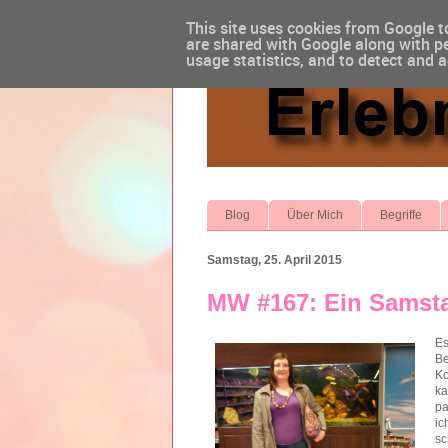
This site uses cookies from Google to
are shared with Google along with pe
usage statistics, and to detect and 
Blog
Über Mich
Begriffe
Samstag, 25. April 2015
MW #167: Ein Samsta
Es
Be
Ko
ka
pa
ic
sc