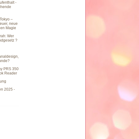
fenthalt -
chende
Tokyo –
teuer, neue
hen Magie
rah: Wer
undgesetz ?
naldesign,
eunde?
ny PRS 350
ook Reader
hung
en 2025 -