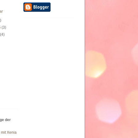
ar
)
5
(3)
5
(4)
äge der
 mit Xenia