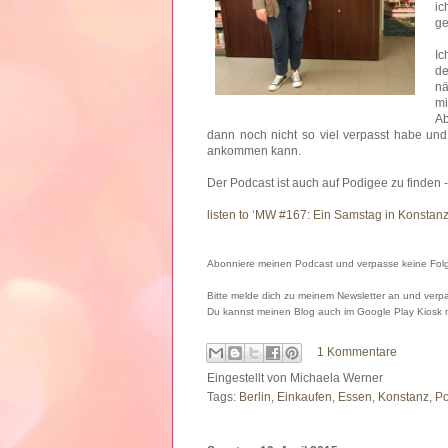
ic
ge
Ic
d
nä
mi
Ab
dann noch nicht so viel verpasst habe und 
ankommen kann.
Der Podcast ist auch auf Podigee zu finden 
listen to ‘MW #167: Ein Samstag in Konsta
Abonniere meinen Podcast und verpasse keine Folge
Bitte melde dich zu meinem Newsletter an und verpa
Du kannst meinen Blog auch im Google Play Kiosk
1 Kommentare
Eingestellt von
Michaela Werner
Tags:
Berlin
,
Einkaufen
,
Essen
,
Konstanz
,
Po