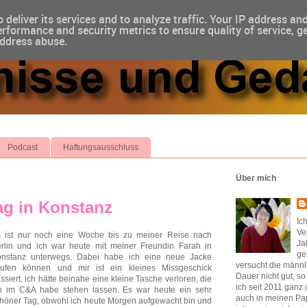
 deliver its services and to analyze traffic. Your IP address an
rformance and security metrics to ensure quality of service, g
address abuse.
Podcast
Haftungsausschluss
Über mich
g in Konstanz
Ic
Ve
 ist nur noch eine Woche bis zu meiner Reise nach
Ja
rlin und ich war heute mit meiner Freundin Farah in
ge
nstanz unterwegs. Dabei habe ich eine neue Jacke
versucht die männl
ufen können und mir ist ein kleines Missgeschick
Dauer nicht gut, s
ssiert, ich hätte beinahe eine kleine Tasche verloren, die
ich seit 2011 ganz 
h im C&A habe stehen lassen. Es war heute ein sehr
auch in meinen Pap
höner Tag, obwohl ich heute Morgen aufgewacht bin und