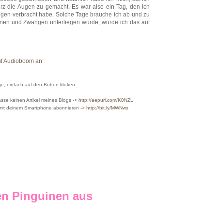
rz die Augen zu gemacht. Es war also ein Tag, den ich
en verbracht habe. Solche Tage brauche ich ab und zu
änen und Zwängen unterliegen würde, würde ich das auf
uf Audioboom an
, einfach auf den Button klicken
sse keinen Artikel meines Blogs ->
http://eepurl.com/K0NZL
 mit deinem Smartphone abonnieren ->
http://bit.ly/MWNws
en Pinguinen aus