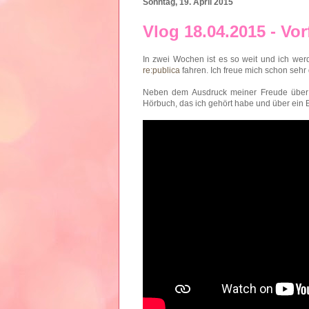
Sonntag, 19. April 2015
Vlog 18.04.2015 - Vor
In zwei Wochen ist es so weit und ich we
re:publica
fahren. Ich freue mich schon sehr
Neben dem Ausdruck meiner Freude über d
Hörbuch, das ich gehört habe und über ein B