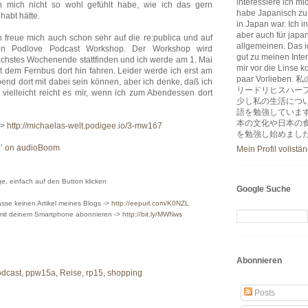
interessiere ich m
h mich nicht so wohl gefühlt habe, wie ich das gern
habe Japanisch zu
habt hätte.
in Japan war. Ich i
aber auch für japa
h freue mich auch schon sehr auf die re:publica und auf
allgemeinen. Das ic
en Podlove Podcast Workshop. Der Workshop wird
gut zu meinen Inter
chstes Wochenende stattfinden und ich werde am 1. Mai
mir vor die Linse k
t dem Fernbus dort hin fahren. Leider werde ich erst am
paar Vorlie
end dort mit dabei sein können, aber ich denke, daß ich
リードリヒスハー
vielleicht reicht es mir, wenn ich zum Abendessen dort
少し私の生活につ
語を勉強していま
本の文化や日本の
->
http://michaelas-welt.podigee.io/3-mw167
を勉強し始めまし
nz’ on audioBoom
Mein Profil vollstä
, einfach auf den Button klicken
Google Suche
sse keinen Artikel meines Blogs ->
http://eepurl.com/K0NZL
 mit deinem Smartphone abonnieren ->
http://bit.ly/MWNws
Abonnieren
dcast
,
ppw15a
,
Reise
,
rp15
,
shopping
Posts