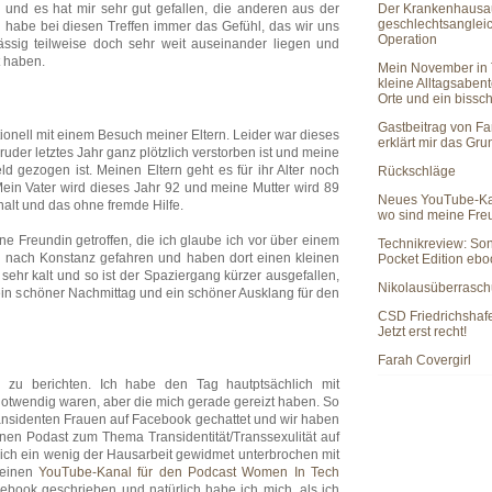
Der Krankenhausau
und es hat mir sehr gut gefallen, die anderen aus der
geschlechtsanglei
 habe bei diesen Treffen immer das Gefühl, das wir uns
Operation
ässig teilweise doch sehr weit auseinander liegen und
 haben.
Mein November in 
kleine Alltagsaben
Orte und ein bissc
Gastbeitrag von Fa
ionell mit einem Besuch meiner Eltern. Leider war dieses
erklärt mir das Gr
uder letztes Jahr ganz plötzlich verstorben ist und meine
ld gezogen ist. Meinen Eltern geht es für ihr Alter noch
Rückschläge
 Mein Vater wird dieses Jahr 92 und meine Mutter wird 89
Neues YouTube-Ka
alt und das ohne fremde Hilfe.
wo sind meine Fr
ne Freundin getroffen, die ich glaube ich vor über einem
Technikreview: So
d nach Konstanz gefahren und haben dort einen kleinen
Pocket Edition eb
ehr kalt und so ist der Spaziergang kürzer ausgefallen,
Nikolausüberrasc
 ein schöner Nachmittag und ein schöner Ausklang für den
CSD Friedrichshaf
Jetzt erst recht!
Farah Covergirl
l zu berichten. Ich habe den Tag hautptsächlich mit
notwendig waren, aber die mich gerade gereizt haben. So
ransidenten Frauen auf Facebook gechattet und wir haben
einen Podast zum Thema Transidentität/Transsexulität auf
mich ein wenig der Hausarbeit gewidmet unterbrochen mit
 einen
YouTube-Kanal für den Podcast Women In Tech
book geschrieben und natürlich habe ich mich, als ich