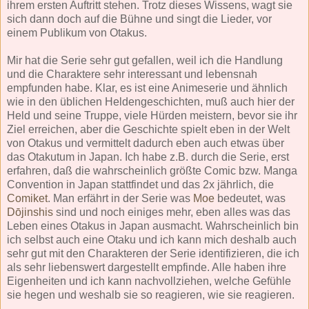
ihrem ersten Auftritt stehen. Trotz dieses Wissens, wagt sie
sich dann doch auf die Bühne und singt die Lieder, vor
einem Publikum von Otakus.
Mir hat die Serie sehr gut gefallen, weil ich die Handlung
und die Charaktere sehr interessant und lebensnah
empfunden habe. Klar, es ist eine Animeserie und ähnlich
wie in den üblichen Heldengeschichten, muß auch hier der
Held und seine Truppe, viele Hürden meistern, bevor sie ihr
Ziel erreichen, aber die Geschichte spielt eben in der Welt
von Otakus und vermittelt dadurch eben auch etwas über
das Otakutum in Japan. Ich habe z.B. durch die Serie, erst
erfahren, daß die wahrscheinlich größte Comic bzw. Manga
Convention in Japan stattfindet und das 2x jährlich, die
Comiket
. Man erfährt in der Serie was
Moe
bedeutet, was
Dōjinshis
sind und noch einiges mehr, eben alles was das
Leben eines Otakus in Japan ausmacht. Wahrscheinlich bin
ich selbst auch eine Otaku und ich kann mich deshalb auch
sehr gut mit den Charakteren der Serie identifizieren, die ich
als sehr liebenswert dargestellt empfinde. Alle haben ihre
Eigenheiten und ich kann nachvollziehen, welche Gefühle
sie hegen und weshalb sie so reagieren, wie sie reagieren.