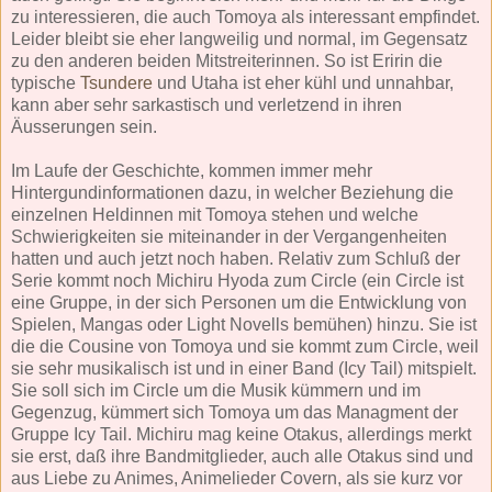
zu interessieren, die auch Tomoya als interessant empfindet.
Leider bleibt sie eher langweilig und normal, im Gegensatz
zu den anderen beiden Mitstreiterinnen. So ist Eririn die
typische
Tsundere
und Utaha ist eher kühl und unnahbar,
kann aber sehr sarkastisch und verletzend in ihren
Äusserungen sein.
Im Laufe der Geschichte, kommen immer mehr
Hintergundinformationen dazu, in welcher Beziehung die
einzelnen Heldinnen mit Tomoya stehen und welche
Schwierigkeiten sie miteinander in der Vergangenheiten
hatten und auch jetzt noch haben. Relativ zum Schluß der
Serie kommt noch Michiru Hyoda zum Circle (ein Circle ist
eine Gruppe, in der sich Personen um die Entwicklung von
Spielen, Mangas oder Light Novells bemühen) hinzu. Sie ist
die die Cousine von Tomoya und sie kommt zum Circle, weil
sie sehr musikalisch ist und in einer Band (Icy Tail) mitspielt.
Sie soll sich im Circle um die Musik kümmern und im
Gegenzug, kümmert sich Tomoya um das Managment der
Gruppe Icy Tail. Michiru mag keine Otakus, allerdings merkt
sie erst, daß ihre Bandmitglieder, auch alle Otakus sind und
aus Liebe zu Animes, Animelieder Covern, als sie kurz vor