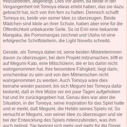
mitzuarbeiten, abgeneigt. Dies vor allem, da beide in der
Vergangenheit mit Tomoya etwas erlebt haben, das sie dazu
gebracht hat, sich von ihm fern zu halten. Dennoch schafft
Tomoya es, beide von seiner Idee zu überzeugen. Beide
Mädchen sind Idole an ihrer Schule, haben aber eine für die
Öffentlichkeit unbekannte Seite. So ist Eriri eine bekannte
Mangaka, die Pornomangas zeichnet und Utaha ist eine
erfolgreiche Schriftstellerin, die Light Novells schreibt.
Gerade, als Tomoya dabei ist, seine beiden Mitstreiterinnen
davon zu überzeugen, bei dem Projekt mitzumachen, trifft er
auf Megumi Kato, eine Mitschülerin, die er bis dahin nicht
wahrgenommen hat. Ihre besondere Fähigkeit, liegt darin,
unscheinbar zu sein und von den Mitmenschen nicht
wahrgenommen zu werden. Auch Tomoya wäre dies
beinahe wieder passiert, bis sich Megumi bei Tomoya dafür
bedankt, daß er ihre Mütze vor ein paar Tagen aufgehoben
hat und ihr zurückgegeben hat. Genau dies war aber die
Situation, in der Tomoya, seine Inspiration für das Spiel hatte
und er merkt, daß Megumi, die Heldin seines Spiels ist. So
versucht er Megumi, von seiner Idee zu überzeugen und sie
bei der Entwicklung des Spiels miteinzubinden, was ihm
auch gelingt. Sie beginnt sich mehr und mehr für die Dinge