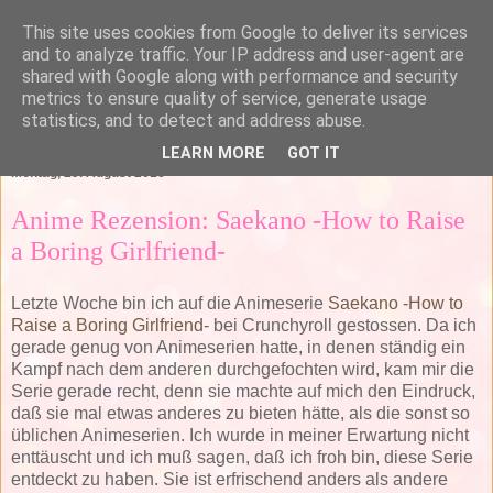
This site uses cookies from Google to deliver its services
and to analyze traffic. Your IP address and user-agent are
shared with Google along with performance and security
metrics to ensure quality of service, generate usage
statistics, and to detect and address abuse.
▼
LEARN MORE
GOT IT
Montag, 29. August 2016
Anime Rezension: Saekano -How to Raise
a Boring Girlfriend-
Letzte Woche bin ich auf die Animeserie
Saekano -How to
Raise a Boring Girlfriend-
bei Crunchyroll gestossen. Da ich
gerade genug von Animeserien hatte, in denen ständig ein
Kampf nach dem anderen durchgefochten wird, kam mir die
Serie gerade recht, denn sie machte auf mich den Eindruck,
daß sie mal etwas anderes zu bieten hätte, als die sonst so
üblichen Animeserien. Ich wurde in meiner Erwartung nicht
enttäuscht und ich muß sagen, daß ich froh bin, diese Serie
entdeckt zu haben. Sie ist erfrischend anders als andere