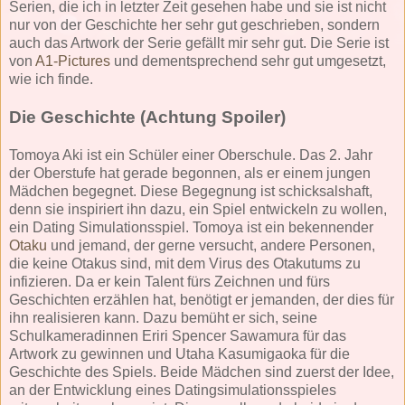
Serien, die ich in letzter Zeit gesehen habe und sie ist nicht
nur von der Geschichte her sehr gut geschrieben, sondern
auch das Artwork der Serie gefällt mir sehr gut. Die Serie ist
von
A1-Pictures
und dementsprechend sehr gut umgesetzt,
wie ich finde.
Die Geschichte (Achtung Spoiler)
Tomoya Aki ist ein Schüler einer Oberschule. Das 2. Jahr
der Oberstufe hat gerade begonnen, als er einem jungen
Mädchen begegnet. Diese Begegnung ist schicksalshaft,
denn sie inspiriert ihn dazu, ein Spiel entwickeln zu wollen,
ein Dating Simulationsspiel. Tomoya ist ein bekennender
Otaku
und jemand, der gerne versucht, andere Personen,
die keine Otakus sind, mit dem Virus des Otakutums zu
infizieren. Da er kein Talent fürs Zeichnen und fürs
Geschichten erzählen hat, benötigt er jemanden, der dies für
ihn realisieren kann. Dazu bemüht er sich, seine
Schulkameradinnen Eriri Spencer Sawamura für das
Artwork zu gewinnen und Utaha Kasumigaoka für die
Geschichte des Spiels. Beide Mädchen sind zuerst der Idee,
an der Entwicklung eines Datingsimulationsspieles