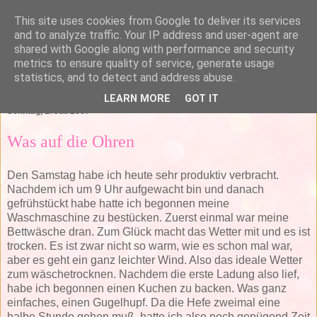
This site uses cookies from Google to deliver its services
and to analyze traffic. Your IP address and user-agent are
shared with Google along with performance and security
metrics to ensure quality of service, generate usage
statistics, and to detect and address abuse.
▼
LEARN MORE
GOT IT
Sonntag, 1. Juli 2007
Was auf die Ohren
Den Samstag habe ich heute sehr produktiv verbracht.
Nachdem ich um 9 Uhr aufgewacht bin und danach
gefrühstückt habe hatte ich begonnen meine
Waschmaschine zu bestücken. Zuerst einmal war meine
Bettwäsche dran. Zum Glück macht das Wetter mit und es ist
trocken. Es ist zwar nicht so warm, wie es schon mal war,
aber es geht ein ganz leichter Wind. Also das ideale Wetter
zum wäschetrocknen. Nachdem die erste Ladung also lief,
habe ich begonnen einen Kuchen zu backen. Was ganz
einfaches, einen Gugelhupf. Da die Hefe zweimal eine
halbe Stunde gehen muß, hatte ich also noch genügend Zeit