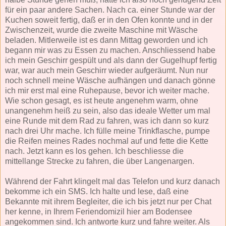
für ein paar andere Sachen. Nach ca. einer Stunde war der
Kuchen soweit fertig, daß er in den Ofen konnte und in der
Zwischenzeit, wurde die zweite Maschine mit Wäsche
beladen. Mitlerweile ist es dann Mittag geworden und ich
begann mir was zu Essen zu machen. Anschliessend habe
ich mein Geschirr gespült und als dann der Gugelhupf fertig
war, war auch mein Geschirr wieder aufgeräumt. Nun nur
noch schnell meine Wäsche aufhängen und danach gönne
ich mir erst mal eine Ruhepause, bevor ich weiter mache.
Wie schon gesagt, es ist heute angenehm warm, ohne
unangenehm heiß zu sein, also das ideale Wetter um mal
eine Runde mit dem Rad zu fahren, was ich dann so kurz
nach drei Uhr mache. Ich fülle meine Trinkflasche, pumpe
die Reifen meines Rades nochmal auf und fette die Kette
nach. Jetzt kann es los gehen. Ich beschliesse die
mittellange Strecke zu fahren, die über Langenargen.
Während der Fahrt klingelt mal das Telefon und kurz danach
bekomme ich ein SMS. Ich halte und lese, daß eine
Bekannte mit ihrem Begleiter, die ich bis jetzt nur per Chat
her kenne, in Ihrem Feriendomizil hier am Bodensee
angekommen sind. Ich antworte kurz und fahre weiter. Als