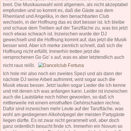
breit. Die Musikauswahl wird allgemein, als nicht akzeptabel
empfunden und so kommt es, daß die Gäste aus dem
Rheinland und Angelika, in den benachbarten Club
wechseln, in der Hoffnung das es dort besser ist. Ich bleibe
und schaue dem Treiben auf der Tanzfläche zu, was bis jetzt
noch etwas schwach ist. Inzwischen wurde der DJ
gewechselt und die Hoffnung kommt auf, das jetzt die Musik
besser wird. Aber ich merke ziemlich schnell, daß sich die
Hoffnung nicht erfülllt. Immerhin tretten jetzt die
versprochenen Go Go' s auf, was es aber letztendlich auch
nicht raus reißt.
Ich hole mir also noch ein zweites Spezi und als dann der
nächste DJ seine Arbeit aufnimmt, wird sogar auch die
Musik etwas besser. Jetzt laufen sogar Lieder die ich kenne
und mit denen ich was anfangen kann. Leider ist inzwischen
auch die Lautstärke noch höher geworden, so daß ich
mittlerweile mit einem ernsthaften Gehörschaden rechne.
Dafür sind inzwsichen mehr Leute auf der Tanzfläche, was
wohl am gestiegenen Alkoholpegel der meisten Partygäste
liegen dürfte. Es ist zwar nicht gerammelt voll, aber doch
ganz ordentlich besucht finde ich. Immerhin ein Novum so