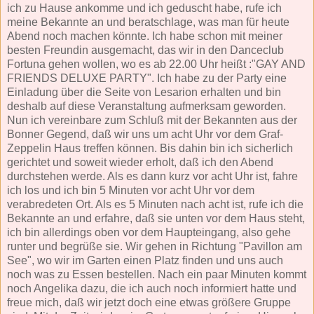
ich zu Hause ankomme und ich geduscht habe, rufe ich
meine Bekannte an und beratschlage, was man für heute
Abend noch machen könnte. Ich habe schon mit meiner
besten Freundin ausgemacht, das wir in den Danceclub
Fortuna gehen wollen, wo es ab 22.00 Uhr heißt :"GAY AND
FRIENDS DELUXE PARTY". Ich habe zu der Party eine
Einladung über die Seite von Lesarion erhalten und bin
deshalb auf diese Veranstaltung aufmerksam geworden.
Nun ich vereinbare zum Schluß mit der Bekannten aus der
Bonner Gegend, daß wir uns um acht Uhr vor dem Graf-
Zeppelin Haus treffen können. Bis dahin bin ich sicherlich
gerichtet und soweit wieder erholt, daß ich den Abend
durchstehen werde. Als es dann kurz vor acht Uhr ist, fahre
ich los und ich bin 5 Minuten vor acht Uhr vor dem
verabredeten Ort. Als es 5 Minuten nach acht ist, rufe ich die
Bekannte an und erfahre, daß sie unten vor dem Haus steht,
ich bin allerdings oben vor dem Haupteingang, also gehe
runter und begrüße sie. Wir gehen in Richtung "Pavillon am
See", wo wir im Garten einen Platz finden und uns auch
noch was zu Essen bestellen. Nach ein paar Minuten kommt
noch Angelika dazu, die ich auch noch informiert hatte und
freue mich, daß wir jetzt doch eine etwas größere Gruppe