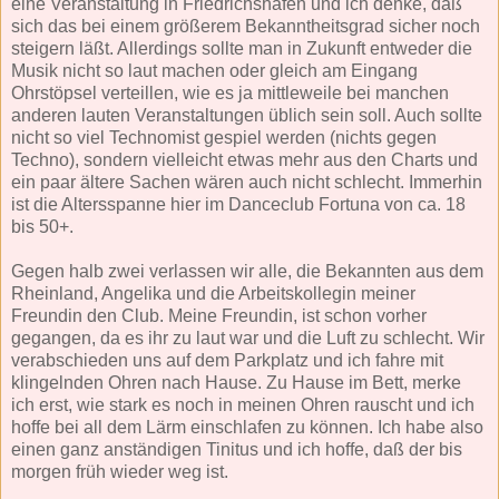
eine Veranstaltung in Friedrichshafen und ich denke, daß
sich das bei einem größerem Bekanntheitsgrad sicher noch
steigern läßt. Allerdings sollte man in Zukunft entweder die
Musik nicht so laut machen oder gleich am Eingang
Ohrstöpsel verteillen, wie es ja mittleweile bei manchen
anderen lauten Veranstaltungen üblich sein soll. Auch sollte
nicht so viel Technomist gespiel werden (nichts gegen
Techno), sondern vielleicht etwas mehr aus den Charts und
ein paar ältere Sachen wären auch nicht schlecht. Immerhin
ist die Altersspanne hier im Danceclub Fortuna von ca. 18
bis 50+.
Gegen halb zwei verlassen wir alle, die Bekannten aus dem
Rheinland, Angelika und die Arbeitskollegin meiner
Freundin den Club. Meine Freundin, ist schon vorher
gegangen, da es ihr zu laut war und die Luft zu schlecht. Wir
verabschieden uns auf dem Parkplatz und ich fahre mit
klingelnden Ohren nach Hause. Zu Hause im Bett, merke
ich erst, wie stark es noch in meinen Ohren rauscht und ich
hoffe bei all dem Lärm einschlafen zu können. Ich habe also
einen ganz anständigen Tinitus und ich hoffe, daß der bis
morgen früh wieder weg ist.