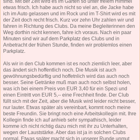
sind. Mit der Zeit wird es im Garten so unter freiem Himmel
etwas frisch. Ich habe auch nicht so viel an, die Jacke habe
ich im Auto gelassen und im Rock und im T-Shirt wird es mit
der Zeit doch recht frisch. Kurz vor zehn Uhr zahlen wir und
fahren in Richtung des Clubs. Da meine Begleiterinnen den
Weg dorthin nicht kennen, fahre ich voraus. Nach ein paar
Minuten sind wir auf dem Parkplatz des Clubs und in
Anbetracht der frühen Stunde, finden wir problemlos einen
Parkplatz.
Als wir in den Club kommen ist es noch ziemlich leer, aber
das ändert sich hoffentlich noch. Die Musik ist auch
gewöhnungsbedürftig und hoffetnlich wird das auch noch
besser. Seine Getränke muß man auch noch selbst holen,
was ich bei einem Preis von EUR 3,40 für ein Spezi und
einen Eintritt von EUR 5,-- eine Frechheit finde. Der Club
füllt sich mit der Zeit, aber die Musik wird leider nicht besser,
nur lauter. Etwas später als vereinbart, kommt noch meine
beste Freundin. Sie bringt noch eine Arbeitskollegin mit. Ihre
Kollegin finde ich auf anhieb sehr sympathisch, leider
komme ich nicht richtig dazu mich mit ihr zu Unterhalten,
wegen der Lauststärke. Aber das ist ja in solchen Clubs
normal. Etwas später macht sich in unserer Runde unmut