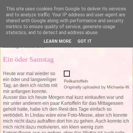
This site uses cookies from Google to deliver its services
and to analyze traffic. Your IP address and user-agent are
shared with Google along with performance and security
metrics to ensure quality of service, generate usage
statistics, and to detect and address abuse.
▼
LEARN MORE
GOT IT
Samstag, 5. Januar 2008
Ein öder Samstag
Heute war mal wieder so
ein öder und langweiliger
Pellkartoffeln
Tag, an dem ich nichts mit
Originally uploaded by
Michaela-W
.
mir anfangen konnte.
Ausser das ich heute Morgen mal kurz einkaufen war und
mir unter anderem ein paar Kartoffeln für das Mittagessen
geholt hatte, habe ich den Rest des Tage einfach so
vertrödelt. In LIndau wäre eine Foto-Messe, aber ich konnte
mich nicht dazu aufraffen dort hin zu gehen. Auch konnte ich
mich nicht dazu motivieren, ein klein wenig zum
Fotografieren aus zu gehen, aber das Wetter ist auch sehr