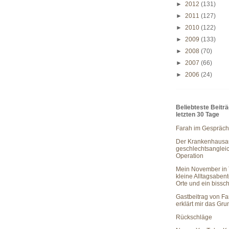
►
2012
(131)
►
2011
(127)
►
2010
(122)
►
2009
(133)
►
2008
(70)
►
2007
(66)
►
2006
(24)
Beliebteste Beitr
letzten 30 Tage
Farah im Gespräch
Der Krankenhausau
geschlechtsanglei
Operation
Mein November in 
kleine Alltagsaben
Orte und ein bissc
Gastbeitrag von Fa
erklärt mir das Gr
Rückschläge