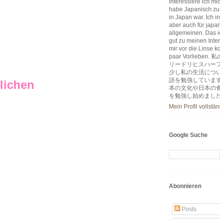
interessiere ich m
habe Japanisch zu
in Japan war. Ich i
aber auch für japa
allgemeinen. Das ic
gut zu meinen Inter
mir vor die Linse k
paar Vorlie
リードリヒスハー
少し私の生活につ
語を勉強していま
lichen
本の文化や日本の
を勉強し始めまし
Mein Profil vollstä
Google Suche
Abonnieren
Posts