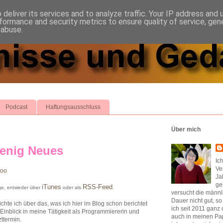
deliver its services and to analyze traffic. Your IP address and
formance and security metrics to ensure quality of service, ge
 abuse.
Podcast
Haftungsausschluss
Über mich
enig Neues
Ic
Ve
boo
Ja
ge
iTunes
RSS-Feed
ge, entweder über
oder als
.
versucht die männl
Dauer nicht gut, s
hte ich über das, was ich hier im Blog schon berichtet
ich seit 2011 ganz 
 Einblick in meine Tätigkeit als Programmiererin und
auch in meinen Pap
ttermin.