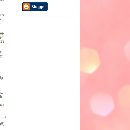
l
hne
e
..
er-
eff
013
he
z"
im
ig
nz
ch
ch.
3
(6)
3
(5)