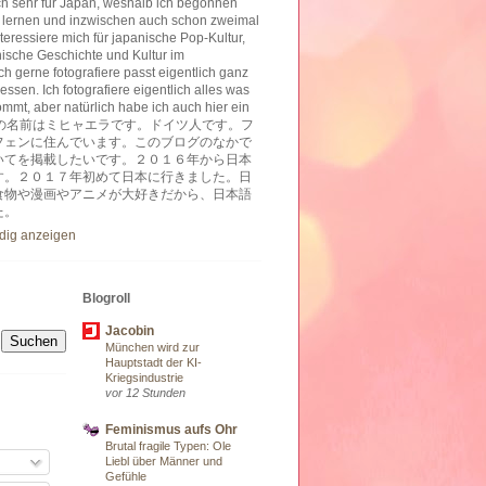
ich sehr für Japan, weshalb ich begonnen
 lernen und inzwischen auch schon zweimal
nteressiere mich für japanische Pop-Kultur,
nische Geschichte und Kultur im
h gerne fotografiere passt eigentlich ganz
essen. Ich fotografiere eigentlich alles was
ommt, aber natürlich habe ich auch hier ein
ben. 私の名前はミヒャエラです。ドイツ人です。フ
フェンに住んでいます。このブログのなかで
いてを掲載したいです。２０１６年から日本
す。２０１７年初めて日本に行きました。日
食物や漫画やアニメが大好きだから、日本語
た。
ndig anzeigen
Blogroll
Jacobin
München wird zur
Hauptstadt der KI-
Kriegsindustrie
vor 12 Stunden
Feminismus aufs Ohr
Brutal fragile Typen: Ole
Liebl über Männer und
Gefühle