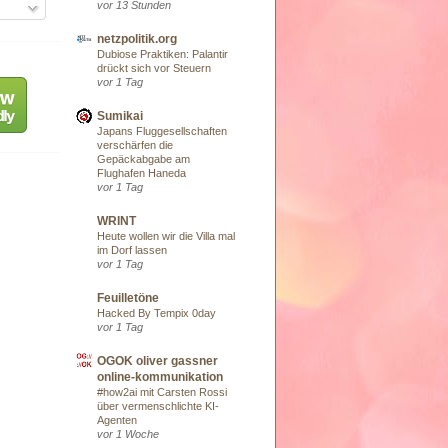
vor 13 Stunden
netzpolitik.org
Dubiose Praktiken: Palantir
drückt sich vor Steuern
vor 1 Tag
Sumikai
Japans Fluggesellschaften
verschärfen die
Gepäckabgabe am
Flughafen Haneda
vor 1 Tag
WRINT
Heute wollen wir die Villa mal
im Dorf lassen
vor 1 Tag
Feuilletöne
Hacked By Tempix 0day
vor 1 Tag
OGOK oliver gassner
online-kommunikation
#how2ai mit Carsten Rossi
über vermenschlichte KI-
Agenten
vor 1 Woche