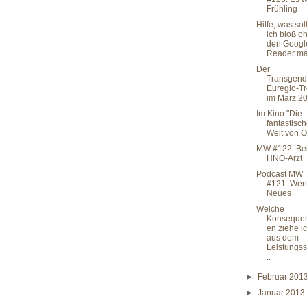
Frühling
Hilfe, was sol
ich bloß o
den Googl
Reader ma.
Der
Transgend
Euregio-Tr
im März 2
Im Kino "Die
fantastisc
Welt von O
MW #122: Be
HNO-Arzt
Podcast MW
#121: Wen
Neues
Welche
Konseque
en ziehe i
aus dem
Leistungss
..
►
Februar 201
►
Januar 201