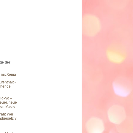
äge der
 mit Xenia
fenthalt -
chende
Tokyo –
teuer, neue
hen Magie
rah: Wer
undgesetz ?