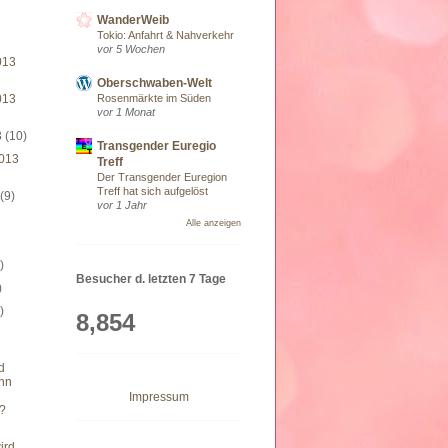
WanderWeib
Tokio: Anfahrt & Nahverkehr
vor 5 Wochen
013
Oberschwaben-Welt
Rosenmärkte im Süden
013
vor 1 Monat
3
(10)
Transgender Euregio
013
Treff
Der Transgender Euregion
Treff hat sich aufgelöst
3
(9)
vor 1 Jahr
Alle anzeigen
)
)
Besucher d. letzten 7 Tage
)
)
8,854
d
nn
Impressum
?
ird