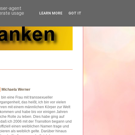
 user-agent
nerate usage
LEARN MORE
GOT IT
Michaela Werner
h bin eine Frau mit transsexueller
rgangenheit, das heißt, ich bin vor vielen
hren mit einem männlichen Körper zur Welt
kommen und habe bis vor einigen Jahren
iche Rolle zu leben. Dies habe ging auf
o daß ich 2006 mit der Transition begann und
offiziell einen weiblichen Namen trage und
ieren als weiblich gelte. Darüber hinaus