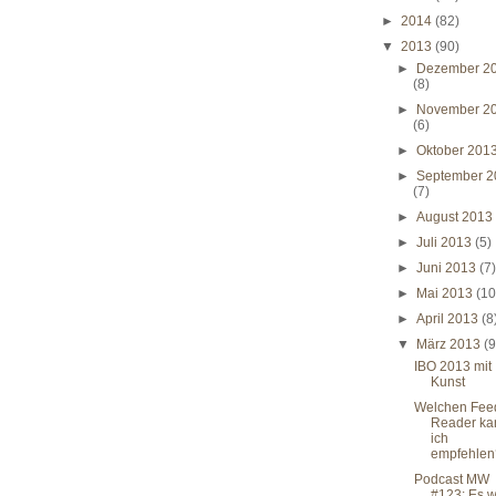
►
2014
(82)
▼
2013
(90)
►
Dezember 2
(8)
►
November 2
(6)
►
Oktober 201
►
September 2
(7)
►
August 201
►
Juli 2013
(5)
►
Juni 2013
(7
►
Mai 2013
(10
►
April 2013
(8
▼
März 2013
(9
IBO 2013 mit
Kunst
Welchen Fee
Reader ka
ich
empfehlen
Podcast MW
#123: Es w