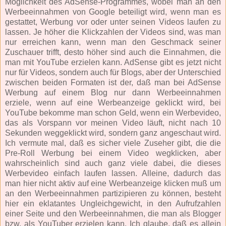
Möglichkeit des AdSense-Programmes, wobei man an den
Werbeeinnahmen von Google beteiligt wird, wenn man es
gestattet, Werbung vor oder unter seinen Videos laufen zu
lassen. Je höher die Klickzahlen der Videos sind, was man
nur erreichen kann, wenn man den Geschmack seiner
Zuschauer trifft, desto höher sind auch die Einnahmen, die
man mit YouTube erzielen kann. AdSense gibt es jetzt nicht
nur für Videos, sondern auch für Blogs, aber der Unterschied
zwischen beiden Formaten ist der, daß man bei AdSense
Werbung auf einem Blog nur dann Werbeeinnahmen
erziele, wenn auf eine Werbeanzeige geklickt wird, bei
YouTube bekomme man schon Geld, wenn ein Werbevideo,
das als Vorspann vor meinen Video läuft, nicht nach 10
Sekunden weggeklickt wird, sondern ganz angeschaut wird.
Ich vermute mal, daß es sicher viele Zuseher gibt, die die
Pre-Roll Werbung bei einem Video wegklicken, aber
wahrscheinlich sind auch ganz viele dabei, die dieses
Werbevideo einfach laufen lassen. Alleine, dadurch das
man hier nicht aktiv auf eine Werbeanzeige klicken muß um
an den Werbeeinnahmen partizipieren zu können, besteht
hier ein eklatantes Ungleichgewicht, in den Aufrufzahlen
einer Seite und den Werbeeinnahmen, die man als Blogger
bzw. als YouTuber erzielen kann. Ich glaube, daß es allein