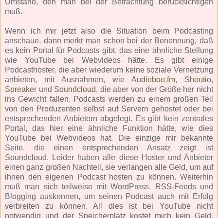
Umstand, den man bei der Betrachtung berücksichtigen
muß.
Wenn ich mir jetzt also die Situation beim Podcasting
anschaue, dann merkt man schon bei der Benennung, daß
es kein Portal für Podcasts gibt, das eine ähnliche Stellung
wie YouTube bei Webvideos hätte. Es gibt einige
Podcasthoster, die aber wiederum keine soziale Vernetzung
anbieten, mit Ausnahmen, wie
Audioboo.fm
,
Shoutio
,
Spreaker
und
Soundcloud
, die aber von der Größe her nicht
ins Gewicht fallen. Podcasts werden zu einem großen Teil
von den Produzenten selbst auf Servern gehostet oder bei
entsprechenden Anbietern abgelegt. Es gibt kein zentrales
Portal, das hier eine ähnliche Funktion hätte, wie dies
YouTube bei Webvideos hat. Die einzige mir bekannte
Seite, die einen entsprechenden Ansatz zeigt ist
Soundcloud. Leider haben alle diese Hoster und Anbieter
einen ganz großen Nachteil, sie verlangen alle Geld, um auf
ihnen den eigenen Podcast hosten zu können. Weiterhin
muß man sich teilweise mit WordPress, RSS-Feeds und
Blogging auskennen, um seinen Podcast auch mit Erfolg
verbreiten zu können. All dies ist bei YouTube nicht
notwendig und der Speicherplatz kostet mich kein Geld.