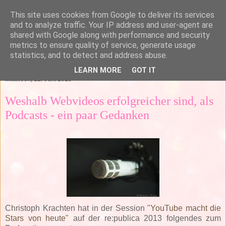
This site uses cookies from Google to deliver its services
and to analyze traffic. Your IP address and user-agent are
shared with Google along with performance and security
metrics to ensure quality of service, generate usage
statistics, and to detect and address abuse.
▼
LEARN MORE
GOT IT
Mittwoch, 12. Juni 2013
Weshalb Webvideos erfolgreicher sind, als
Podcasts - ein paar Gedanken
Christoph Krachten hat in der Session "
YouTube macht die
Stars von heute
" auf der re:publica 2013 folgendes zum