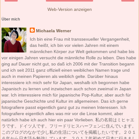
Web-Version anzeigen
Über mich
Michaela Werner
Ich bin eine Frau mit transsexueller Vergangenheit,
das heißt, ich bin vor vielen Jahren mit einem
männlichen Körper zur Welt gekommen und habe bis
vor einigen Jahren versucht die männliche Rolle zu leben. Dies habe
ging auf Dauer nicht gut, so daß ich 2006 mit der Transition begann
und ich seit 2011 ganz offiziell einen weiblichen Namen trage und
auch in meinen Papieren als weiblich gelte. Darüber hinaus
interessiere ich mich sehr für Japan, weshalb ich begonnen habe
Japanisch zu lernen und inzwischen auch schon zweimal in Japan
war. Ich interessiere mich für japanische Pop-Kultur, aber auch für
japanische Geschichte und Kultur im allgemeinen. Das ich gerne
fotografiere passt eigentlich ganz gut zu meinen Interessen. Ich
fotografiere eigentlich alles was mir vor die Linse kommt, aber
natürlich habe ich auch hier ein paar Vorlieben. 私の名前はミヒャエ
ラです。ドイツ人です。フリードリヒスハーフェンに住んでいます。
このブログのなかで少し私の生活についてを掲載したいです。２０１
６年から日本語を勉強しています。２０１７年初めて日本に行きまし