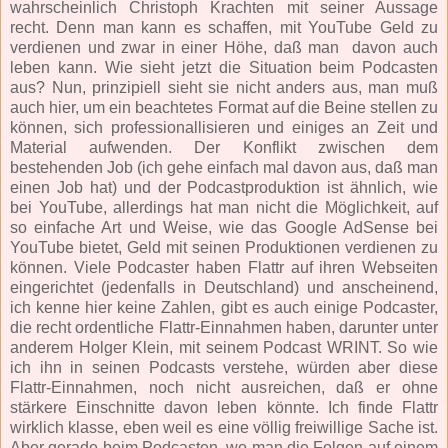
wahrscheinlich Christoph Krachten mit seiner Aussage
recht. Denn man kann es schaffen, mit YouTube Geld zu
verdienen und zwar in einer Höhe, daß man davon auch
leben kann. Wie sieht jetzt die Situation beim Podcasten
aus? Nun, prinzipiell sieht sie nicht anders aus, man muß
auch hier, um ein beachtetes Format auf die Beine stellen zu
können, sich professionallisieren und einiges an Zeit und
Material aufwenden. Der Konflikt zwischen dem
bestehenden Job (ich gehe einfach mal davon aus, daß man
einen Job hat) und der Podcastproduktion ist ähnlich, wie
bei YouTube, allerdings hat man nicht die Möglichkeit, auf
so einfache Art und Weise, wie das Google AdSense bei
YouTube bietet, Geld mit seinen Produktionen verdienen zu
können. Viele Podcaster haben Flattr auf ihren Webseiten
eingerichtet (jedenfalls in Deutschland) und anscheinend,
ich kenne hier keine Zahlen, gibt es auch einige Podcaster,
die recht ordentliche Flattr-Einnahmen haben, darunter unter
anderem Holger Klein, mit seinem Podcast WRINT. So wie
ich ihn in seinen Podcasts verstehe, würden aber diese
Flattr-Einnahmen, noch nicht ausreichen, daß er ohne
stärkere Einschnitte davon leben könnte. Ich finde Flattr
wirklich klasse, eben weil es eine völlig freiwillige Sache ist.
Aber gerade beim Podcasten, wo man die Folgen auf einem