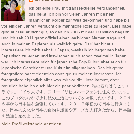
Michaela Werner
Ich bin eine Frau mit transsexueller Vergangenheit,
das heißt, ich bin vor vielen Jahren mit einem
männlichen Körper zur Welt gekommen und habe bis
vor einigen Jahren versucht die männliche Rolle zu leben. Dies habe
ging auf Dauer nicht gut, so daß ich 2006 mit der Transition begann
und ich seit 2011 ganz offiziell einen weiblichen Namen trage und
auch in meinen Papieren als weiblich gelte. Darüber hinaus
interessiere ich mich sehr für Japan, weshalb ich begonnen habe
Japanisch zu lernen und inzwischen auch schon zweimal in Japan
war. Ich interessiere mich für japanische Pop-Kultur, aber auch für
japanische Geschichte und Kultur im allgemeinen. Das ich gerne
fotografiere passt eigentlich ganz gut zu meinen Interessen. Ich
fotografiere eigentlich alles was mir vor die Linse kommt, aber
natürlich habe ich auch hier ein paar Vorlieben. 私の名前はミヒャエ
ラです。ドイツ人です。フリードリヒスハーフェンに住んでいます。
このブログのなかで少し私の生活についてを掲載したいです。２０１
６年から日本語を勉強しています。２０１７年初めて日本に行きまし
た。日本の文化や日本の食物や漫画やアニメが大好きだから、日本語
を勉強し始めました。
Mein Profil vollständig anzeigen