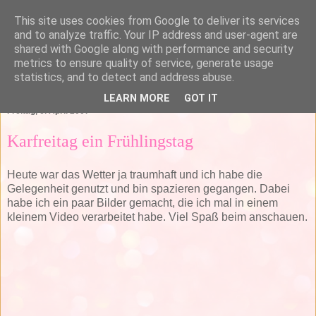
This site uses cookies from Google to deliver its services
and to analyze traffic. Your IP address and user-agent are
shared with Google along with performance and security
metrics to ensure quality of service, generate usage
statistics, and to detect and address abuse.
▼
LEARN MORE
GOT IT
Freitag, 6. April 2007
Karfreitag ein Frühlingstag
Heute war das Wetter ja traumhaft und ich habe die
Gelegenheit genutzt und bin spazieren gegangen. Dabei
habe ich ein paar Bilder gemacht, die ich mal in einem
kleinem Video verarbeitet habe. Viel Spaß beim anschauen.