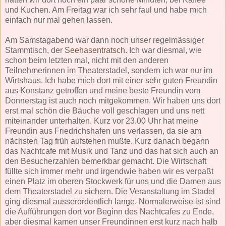
und Kuchen. Am Freitag war ich sehr faul und habe mich
einfach nur mal gehen lassen.
Am Samstagabend war dann noch unser regelmässiger
Stammtisch, der
Seehasentratsch
. Ich war diesmal, wie
schon beim letzten mal, nicht mit den anderen
Teilnehmerinnen im Theaterstadel, sondern ich war nur im
Wirtshaus. Ich habe mich dort mit einer sehr guten Freundin
aus Konstanz getroffen und meine beste Freundin vom
Donnerstag ist auch noch mitgekommen. Wir haben uns dort
erst mal schön die Bäuche voll geschlagen und uns nett
miteinander unterhalten. Kurz vor 23.00 Uhr hat meine
Freundin aus Friedrichshafen uns verlassen, da sie am
nächsten Tag früh aufstehen mußte. Kurz danach begann
das Nachtcafe mit Musik und Tanz und das hat sich auch an
den Besucherzahlen bemerkbar gemacht. Die Wirtschaft
füllte sich immer mehr und irgendwie haben wir es verpaßt
einen Platz im oberen Stockwerk für uns und die Damen aus
dem Theaterstadel zu sichern. Die Veranstaltung im Stadel
ging diesmal ausserordentlich lange. Normalerweise ist sind
die Aufführungen dort vor Beginn des Nachtcafes zu Ende,
aber diesmal kamen unser Freundinnen erst kurz nach halb