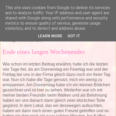
This site uses cookies from Google to deliver its services
and to analyze traffic. Your IP address and user-agent are
shared with Google along with performance and security
metrics to ensure quality of service, generate usage
statistics, and to detect and address abuse.
▼
LEARN MORE
GOT IT
Sonntag, 4. November 2007
Ende eines langen Wochenendes
Wie schon im letzten Beitrag erwähnt, hatte ich die letzten
vier Tage frei, da am Donnerstag ein Feiertag war und der
Freitag bei uns in der Firma gleich dazu noch ein freier Tag
war. Nun ich habe die Tage genutzt, mich ein wenig zu
entspannen. Am Donnerstag habe ich ein kleines Bildchen
gezeichnet und ist
hier
zu sehen. Weiterhin war ich mit
meiner besten Freundin beim Walken und als Belohnung
haben wir uns danach dann gleich zwei stückchen Torte
gegönnt. In dem Lokal, das wir desswegen aufsuchten,
haben wir dann noch einen guten Freund getroffen und so
hatten wir dort noch ein paar schöne Minuten, bei Kaffee