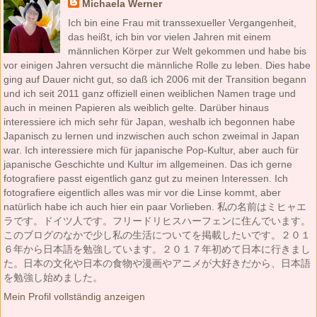
Michaela Werner
Ich bin eine Frau mit transsexueller Vergangenheit,
das heißt, ich bin vor vielen Jahren mit einem
männlichen Körper zur Welt gekommen und habe bis
vor einigen Jahren versucht die männliche Rolle zu leben. Dies habe
ging auf Dauer nicht gut, so daß ich 2006 mit der Transition begann
und ich seit 2011 ganz offiziell einen weiblichen Namen trage und
auch in meinen Papieren als weiblich gelte. Darüber hinaus
interessiere ich mich sehr für Japan, weshalb ich begonnen habe
Japanisch zu lernen und inzwischen auch schon zweimal in Japan
war. Ich interessiere mich für japanische Pop-Kultur, aber auch für
japanische Geschichte und Kultur im allgemeinen. Das ich gerne
fotografiere passt eigentlich ganz gut zu meinen Interessen. Ich
fotografiere eigentlich alles was mir vor die Linse kommt, aber
natürlich habe ich auch hier ein paar Vorlieben. 私の名前はミヒャエ
ラです。ドイツ人です。フリードリヒスハーフェンに住んでいます。
このブログのなかで少し私の生活についてを掲載したいです。２０１
６年から日本語を勉強しています。２０１７年初めて日本に行きまし
た。日本の文化や日本の食物や漫画やアニメが大好きだから、日本語
を勉強し始めました。
Mein Profil vollständig anzeigen