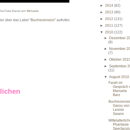
►
2014
(82)
YouTube-Kanal von
Michaela
►
2013
(90)
►
2012
(131)
ier über das Label "
Buchrezension
" aufrufen.
►
2011
(127)
▼
2010
(122)
►
Dezember 2
(8)
►
November 2
(7)
►
Oktober 201
►
September 2
(11)
▼
August 201
Farah im
Gespräch 
lichen
Manuela
Barz
Buchrezensio
Garou von
Leonie
Swann
Mittelalterlic
Phantasie
Spectacul