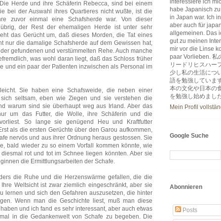
interessiere ich m
. Die Herde und ihre Schäferin Rebecca, sind bei einem
habe Japanisch zu
 bei der Auswahl ihres Quartieres nicht wußte, ist die
in Japan war. Ich i
hre zuvor einmal eine Schafsherde war. Von dieser
aber auch für japa
übrig, der Rest der ehemaligen Herde ist unter sehr
allgemeinen. Das ic
t das Gerücht um, daß dieses Morden, die Tat eines
gut zu meinen Inter
cht nur die damalige Schafsherde auf dem Gewissen hat,
mir vor die Linse k
ieder gefundenen und verstümmelten Rehe. Auch manche
paar Vorlie
emdlich, was wohl daran liegt, daß das Schloss früher
リードリヒスハー
rde und ein paar der Patienten inzwischen als Personal im
少し私の生活につ
語を勉強していま
本の文化や日本の
 leicht. Sie haben eine Schafsweide, die neben einer
を勉強し始めまし
sich seltsam, eben wie Ziegen und sie verstehen die
und warum sind sie überhaupt weg aus Irland. Aber das
Mein Profil vollstä
nur um das Futter, die Wolle, ihre Schäferin und die
 vorliest. So lange sie genügend Heu und Kraftfutter
 Erst als die ersten Gerüchte über den Garou aufkommen,
Google Suche
hafe nervös und aus ihrer Ordnung heraus gestossen. Sie
se, bald wieder zu so einem Vorfall kommen könnte, wie
diesmal rot und tot im Schnee liegen könnten. Aber sie
eginnen die Ermittlungsarbeiten der Schafe.
ders die Ruhe und die Herzenswärme gefallen, die die
Ihre Weltsicht ist zwar ziemlich eingeschränkt, aber sie
Abonnieren
zu lernen und sich den Gefahren auszusetzen, die hinter
gen. Wenn man die Geschichte liest, muß man diese
 haben und ich fand es sehr interessant, aber auch etwas
Posts
inmal in die Gedankenwelt von Schafe zu begeben. Die