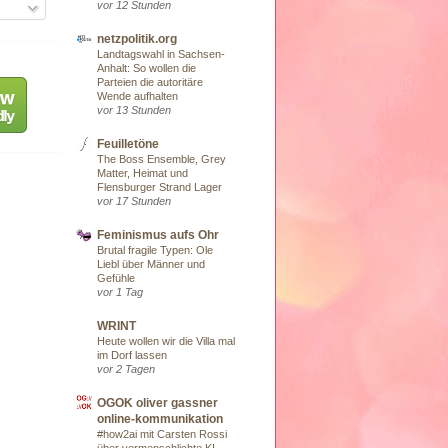
vor 12 Stunden
netzpolitik.org
Landtagswahl in Sachsen-
Anhalt: So wollen die
Parteien die autoritäre
Wende aufhalten
vor 13 Stunden
Feuilletöne
The Boss Ensemble, Grey
Matter, Heimat und
Flensburger Strand Lager
vor 17 Stunden
Feminismus aufs Ohr
Brutal fragile Typen: Ole
Liebl über Männer und
Gefühle
vor 1 Tag
WRINT
Heute wollen wir die Villa mal
im Dorf lassen
vor 2 Tagen
OGOK oliver gassner
online-kommunikation
#how2ai mit Carsten Rossi
über vermenschlichte KI-