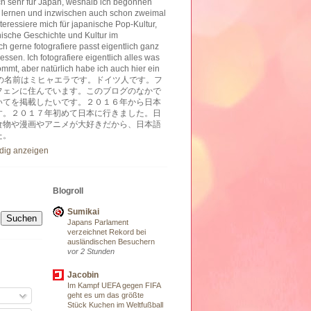
ich sehr für Japan, weshalb ich begonnen
 lernen und inzwischen auch schon zweimal
nteressiere mich für japanische Pop-Kultur,
nische Geschichte und Kultur im
h gerne fotografiere passt eigentlich ganz
essen. Ich fotografiere eigentlich alles was
ommt, aber natürlich habe ich auch hier ein
ben. 私の名前はミヒャエラです。ドイツ人です。フ
フェンに住んでいます。このブログのなかで
いてを掲載したいです。２０１６年から日本
す。２０１７年初めて日本に行きました。日
食物や漫画やアニメが大好きだから、日本語
た。
ndig anzeigen
Blogroll
Sumikai
Japans Parlament
verzeichnet Rekord bei
ausländischen Besuchern
vor 2 Stunden
Jacobin
Im Kampf UEFA gegen FIFA
geht es um das größte
Stück Kuchen im Weltfußball