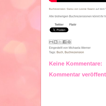
Buchrezension: Garou von Leonie Swann
auf dem 
Alle bisherigen Buchrezensionen könnt ihr h
Twitter
Flattr
Eingestellt von
Michaela Werner
Tags:
Buch
,
Buchrezension
Keine Kommentare:
Kommentar veröffent