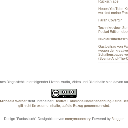
Rückschläge
Neues YouTube-Ka
wo sind meine Fr
Farah Covergirl
Technikreview: So
Pocket Edition eb
Nikolausüberrasc
Gastbeitrag von Fa
wegen der kreativ
Schaffenspause vo
(Svenja-And-The-C
es Blogs steht unter folgender Lizens, Audio, Video und Bildinhalte sind davon
Michaela Werner
steht unter einer
Creative Commons Namensnennung-Keine Bearb
gilt nicht für externe Inhalte, auf die Bezug genommen wird
.
Design "Fantastisch". Designbilder von
merrymoonmary
. Powered by
Blogger
.