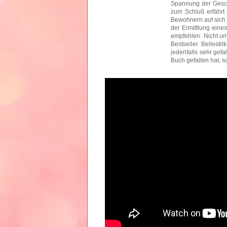
Spannung der Geschi
zum Schluß erfähr
Bewohnern auf sich 
der Ermittlung eine
empfehlen. Nicht ums
Bestseller Bellestr
jedenfalls sehr gefa
Buch gefallen hat, 