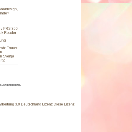
naldesign,
eunde?
ny PRS 350
ook Reader
hung
rah: Trauer
en
n Svenja
ity)
 ausgenommen.
eitung 3.0 Deutschland Lizenz Diese Lizenz