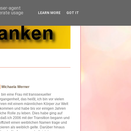
 user-agent
nerate usage
LEARN MORE
GOT IT
Michaela Werner
h bin eine Frau mit transsexueller
rgangenheit, das heißt, ich bin vor vielen
hren mit einem männlichen Körper zur Welt
kommen und habe bis vor einigen Jahren
iche Rolle zu leben. Dies habe ging auf
o daß ich 2006 mit der Transition begann und
offiziell einen weiblichen Namen trage und
ieren als weiblich gelte. Darüber hinaus