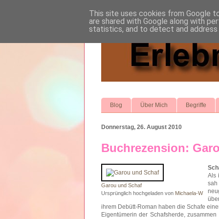
This site uses cookies from Google to 
are shared with Google along with per
statistics, and to detect and address
Blog
Über Mich
Begriffe
Donnerstag, 26. August 2010
Buchrezension: Gar
Sch
Als
sah 
Garou und Schaf
neu
Ursprünglich hochgeladen von
Michaela-W
übe
ihrem Debütt-Roman haben die Schafe einen
Eigentümerin der Schafsherde, zusammen m