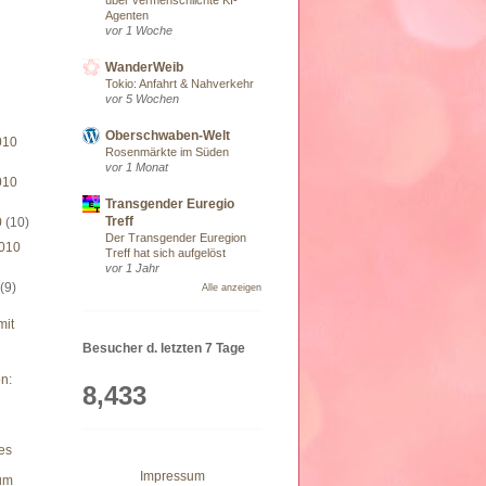
Agenten
vor 1 Woche
WanderWeib
Tokio: Anfahrt & Nahverkehr
vor 5 Wochen
Oberschwaben-Welt
010
Rosenmärkte im Süden
vor 1 Monat
010
Transgender Euregio
Treff
0
(10)
Der Transgender Euregion
010
Treff hat sich aufgelöst
vor 1 Jahr
0
(9)
Alle anzeigen
mit
Besucher d. letzten 7 Tage
n:
8,433
hes
Impressum
um