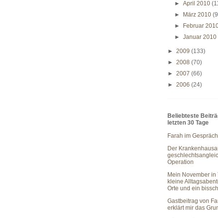
►
April 2010
(1
►
März 2010
(9
►
Februar 201
►
Januar 201
►
2009
(133)
►
2008
(70)
►
2007
(66)
►
2006
(24)
Beliebteste Beitr
letzten 30 Tage
Farah im Gespräch
Der Krankenhausau
geschlechtsanglei
Operation
Mein November in 
kleine Alltagsaben
Orte und ein bissc
Gastbeitrag von Fa
erklärt mir das Gr