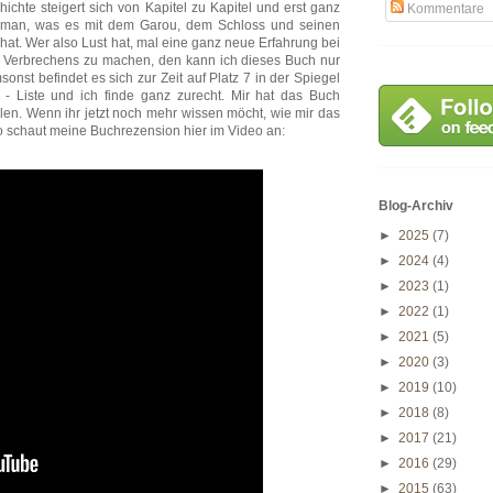
chte steigert sich von Kapitel zu Kapitel und erst ganz
Kommentare
t man, was es mit dem Garou, dem Schloss und seinen
hat. Wer also Lust hat, mal eine ganz neue Erfahrung bei
s Verbrechens zu machen, den kann ich dieses Buch nur
onst befindet es sich zur Zeit auf Platz 7 in der Spiegel
ik - Liste und ich finde ganz zurecht. Mir hat das Buch
llen. Wenn ihr jetzt noch mehr wissen möcht, wie mir das
so schaut meine Buchrezension hier im Video an:
Blog-Archiv
►
2025
(7)
►
2024
(4)
►
2023
(1)
►
2022
(1)
►
2021
(5)
►
2020
(3)
►
2019
(10)
►
2018
(8)
►
2017
(21)
►
2016
(29)
►
2015
(63)