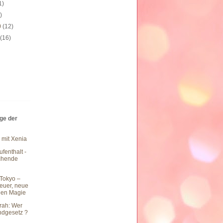
1)
)
0
(12)
0
(16)
äge der
 mit Xenia
fenthalt -
chende
Tokyo –
teuer, neue
hen Magie
rah: Wer
undgesetz ?