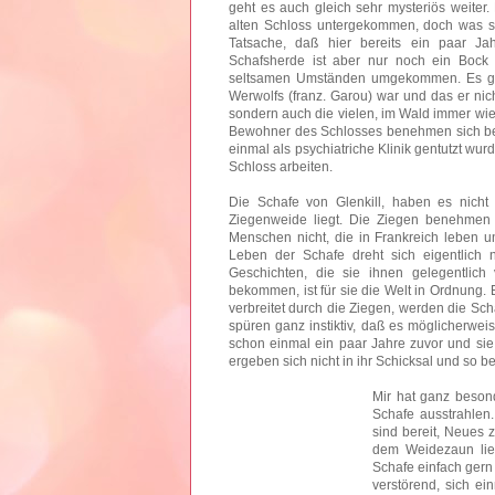
geht es auch gleich sehr mysteriös weiter
alten Schloss untergekommen, doch was sie
Tatsache, daß hier bereits ein paar Ja
Schafsherde ist aber nur noch ein Bock 
seltsamen Umständen umgekommen. Es geh
Werwolfs (franz. Garou) war und das er ni
sondern auch die vielen, im Wald immer w
Bewohner des Schlosses benehmen sich befr
einmal als psychiatriche Klinik gentutzt wu
Schloss arbeiten.
Die Schafe von Glenkill, haben es nicht
Ziegenweide liegt. Die Ziegen benehmen 
Menschen nicht, die in Frankreich leben 
Leben der Schafe dreht sich eigentlich 
Geschichten, die sie ihnen gelegentlich
bekommen, ist für sie die Welt in Ordnung.
verbreitet durch die Ziegen, werden die Sc
spüren ganz instiktiv, daß es möglicherwei
schon einmal ein paar Jahre zuvor und sie 
ergeben sich nicht in ihr Schicksal und so b
Mir hat ganz beson
Schafe ausstrahlen. 
sind bereit, Neues 
dem Weidezaun lie
Schafe einfach gern
verstörend, sich e