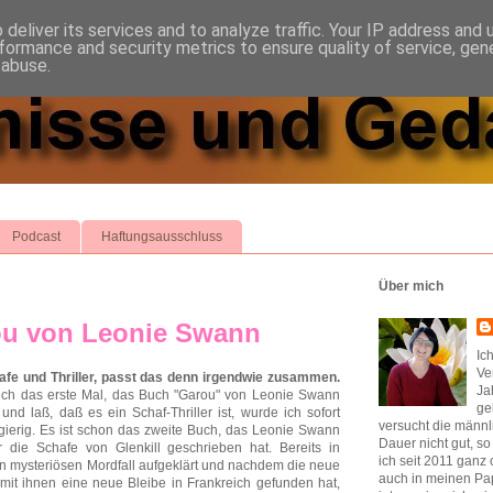
deliver its services and to analyze traffic. Your IP address and
formance and security metrics to ensure quality of service, ge
 abuse.
Podcast
Haftungsausschluss
Über mich
ou von Leonie Swann
Ic
Ve
afe und Thriller, passt das denn irgendwie zusammen.
Ja
 ich das erste Mal, das Buch "Garou" von Leonie Swann
ge
und laß, daß es ein Schaf-Thriller ist, wurde ich sofort
versucht die männl
gierig. Es ist schon das zweite Buch, das Leonie Swann
Dauer nicht gut, s
r die Schafe von Glenkill geschrieben hat. Bereits in
ich seit 2011 ganz 
 mysteriösen Mordfall aufgeklärt und nachdem die neue
auch in meinen Pap
it ihnen eine neue Bleibe in Frankreich gefunden hat,