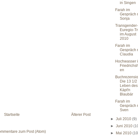
in Singen
Farah im
Gespräch 
Sonja
Transgender-
Euregio-Tr
im August
2010
Farah im
Gespräch 
Claudia
Hochwasser 
Friedrichs
en
Buchrezensio
Die 13 1/2
Leben des
Käpt'n
Blaubär
Farah im
Gespräch 
Sven
Startseite
Älterer Post
►
Juli 2010
(9)
►
Juni 2010
(1
mmentare zum Post (Atom)
►
Mai 2010
(10