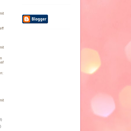
mit
eff
mit
in
haf
n:
mit
0)
)