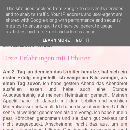
This site uses cookies from Google to deliver its services
and to analyze traffic. Your IP address and user-agent are
shared with Google along with performance and security
metrics to ensure quality of service, generate usage
statistics, and to detect and address abuse.
▼
LEARN MORE
GOT IT
Samstag, 11. September 2010
Erste Erfahrungen mit Urbitter
Am 2. Tag, an dem ich das
Urbitter
benutze, hat sich ein
erster Erfolg eingestellt. Ich wiege ein Kilo weniger, als
einen Tag zuvor
. Ich habe gestern Abend das Abendbrot
ausfallen lassen und habe auch eine Stunde
Ausdauertrainig auf meinem Heimtrainer gemacht. Meinen
Appetit habe ich danach mit dem Urbitter und reichlich
Mineralwasser bekämpft. Ich habe diesmal von dem Urbitter
sehr viel weniger genommen als am Vortag. Ich habe nur ein
paar Körnchen genommen und sie dann gut zerkaut und
nicht ausgespuckt. Anscheinend reicht das aus, um um
einen ausreichend bitteren Geschmack zu erzeugen und