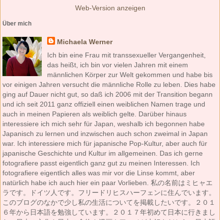
Web-Version anzeigen
Über mich
Michaela Werner
Ich bin eine Frau mit transsexueller Vergangenheit,
das heißt, ich bin vor vielen Jahren mit einem
männlichen Körper zur Welt gekommen und habe bis
vor einigen Jahren versucht die männliche Rolle zu leben. Dies habe
ging auf Dauer nicht gut, so daß ich 2006 mit der Transition begann
und ich seit 2011 ganz offiziell einen weiblichen Namen trage und
auch in meinen Papieren als weiblich gelte. Darüber hinaus
interessiere ich mich sehr für Japan, weshalb ich begonnen habe
Japanisch zu lernen und inzwischen auch schon zweimal in Japan
war. Ich interessiere mich für japanische Pop-Kultur, aber auch für
japanische Geschichte und Kultur im allgemeinen. Das ich gerne
fotografiere passt eigentlich ganz gut zu meinen Interessen. Ich
fotografiere eigentlich alles was mir vor die Linse kommt, aber
natürlich habe ich auch hier ein paar Vorlieben. 私の名前はミヒャエ
ラです。ドイツ人です。フリードリヒスハーフェンに住んでいます。
このブログのなかで少し私の生活についてを掲載したいです。２０１
６年から日本語を勉強しています。２０１７年初めて日本に行きまし