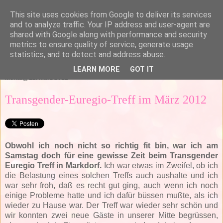
This site uses cookies from Google to deliver its services
and to analyze traffic. Your IP address and user-agent are
shared with Google along with performance and security
metrics to ensure quality of service, generate usage
statistics, and to detect and address abuse.
▼
LEARN MORE
GOT IT
Montag, 12. März 2012
Transgender-Euregio-Treff im März 2012
Obwohl ich noch nicht so richtig fit bin, war ich am
Samstag doch für eine gewisse Zeit beim Transgender
Euregio Treff in Markdorf.
Ich war etwas im Zweifel, ob ich
die Belastung eines solchen Treffs auch aushalte und ich
war sehr froh, daß es recht gut ging, auch wenn ich noch
einige Probleme hatte und ich dafür büssen mußte, als ich
wieder zu Hause war. Der Treff war wieder sehr schön und
wir konnten zwei neue Gäste in unserer Mitte begrüssen,