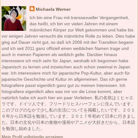
Michaela Werner
Ich bin eine Frau mit transsexueller Vergangenheit,
das heißt, ich bin vor vielen Jahren mit einem
männlichen Körper zur Welt gekommen und habe bis
vor einigen Jahren versucht die männliche Rolle zu leben. Dies habe
ging auf Dauer nicht gut, so daß ich 2006 mit der Transition begann
und ich seit 2011 ganz offiziell einen weiblichen Namen trage und
auch in meinen Papieren als weiblich gelte. Darüber hinaus
interessiere ich mich sehr für Japan, weshalb ich begonnen habe
Japanisch zu lernen und inzwischen auch schon zweimal in Japan
war. Ich interessiere mich für japanische Pop-Kultur, aber auch für
japanische Geschichte und Kultur im allgemeinen. Das ich gerne
fotografiere passt eigentlich ganz gut zu meinen Interessen. Ich
fotografiere eigentlich alles was mir vor die Linse kommt, aber
natürlich habe ich auch hier ein paar Vorlieben. 私の名前はミヒャエ
ラです。ドイツ人です。フリードリヒスハーフェンに住んでいます。
このブログのなかで少し私の生活についてを掲載したいです。２０１
６年から日本語を勉強しています。２０１７年初めて日本に行きまし
た。日本の文化や日本の食物や漫画やアニメが大好きだから、日本語
を勉強し始めました。
Mein Profil vollständig anzeigen