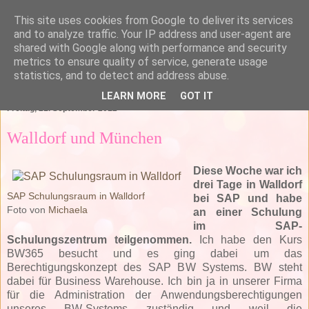
This site uses cookies from Google to deliver its services
and to analyze traffic. Your IP address and user-agent are
shared with Google along with performance and security
metrics to ensure quality of service, generate usage
statistics, and to detect and address abuse.
▼
LEARN MORE
GOT IT
Freitag, 21. September 2012
Walldorf und München
Diese Woche war ich
drei Tage in Walldorf
SAP Schulungsraum in Walldorf
bei SAP und habe
Foto von
Michaela
an einer Schulung
im SAP-
Schulungszentrum teilgenommen.
Ich habe den Kurs
BW365 besucht und es ging dabei um das
Berechtigungskonzept des SAP BW Systems. BW steht
dabei für Business Warehouse. Ich bin ja in unserer Firma
für die Administration der Anwendungsberechtigungen
unseres BW-Systems zuständig und weil die