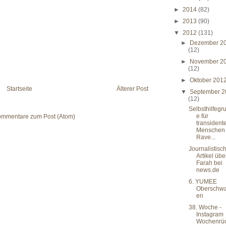
►
2014
(82)
►
2013
(90)
▼
2012
(131)
►
Dezember 2
(12)
►
November 2
(12)
►
Oktober 201
Startseite
Älterer Post
▼
September 2
(12)
Selbsthilfegr
e für
mmentare zum Post (Atom)
transident
Menschen 
Rave...
Journalistisc
Artikel übe
Farah bei
news.de
6. YUMEE
Oberschw
en
38. Woche -
Instagram
Wochenrü