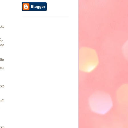
ckb
,
ht
rde
äte
ma
ckb
eff
r
ckb