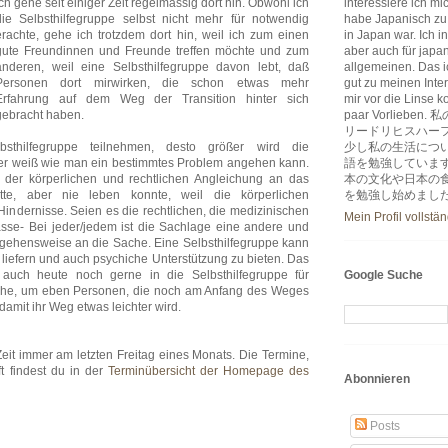
Ich gehe seit einiger Zeit regelmässig dort hin. Obwohl ich
interessiere ich m
die Selbsthilfegruppe selbst nicht mehr für notwendig
habe Japanisch zu
erachte, gehe ich trotzdem dort hin, weil ich zum einen
in Japan war. Ich i
gute Freundinnen und Freunde treffen möchte und zum
aber auch für japa
anderen, weil eine Selbsthilfegruppe davon lebt, daß
allgemeinen. Das ic
Personen dort mirwirken, die schon etwas mehr
gut zu meinen Inter
Erfahrung auf dem Weg der Transition hinter sich
mir vor die Linse k
gebracht haben.
paar Vorlie
リードリヒスハー
hilfegruppe teilnehmen, desto größer wird die
少し私の生活につ
 der weiß wie man ein bestimmtes Problem angehen kann.
語を勉強していま
 der körperlichen und rechtlichen Angleichung an das
本の文化や日本の
e, aber nie leben konnte, weil die körperlichen
を勉強し始めまし
Hindernisse. Seien es die rechtlichen, die medizinischen
Mein Profil vollstä
sse- Bei jeder/jedem ist die Sachlage eine andere und
ehensweise an die Sache. Eine Selbsthilfegruppe kann
u liefern und auch psychiche Unterstützung zu bieten. Das
 auch heute noch gerne in die Selbsthilfegruppe für
Google Suche
ehe, um eben Personen, die noch am Anfang des Weges
damit ihr Weg etwas leichter wird.
r Zeit immer am letzten Freitag eines Monats. Die Termine,
t findest du in der
Terminübersicht der Homepage des
Abonnieren
Posts