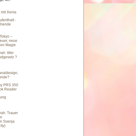
 mit Xenia
fenthalt -
chende
Tokyo –
teuer, neue
hen Magie
rah: Wer
undgesetz ?
naldesign,
eunde?
ny PRS 350
ook Reader
hung
rah: Trauer
en
n Svenja
ity)