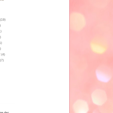
2
(19)
)
1)
)
1)
)
2
(4)
2
(7)
äge der