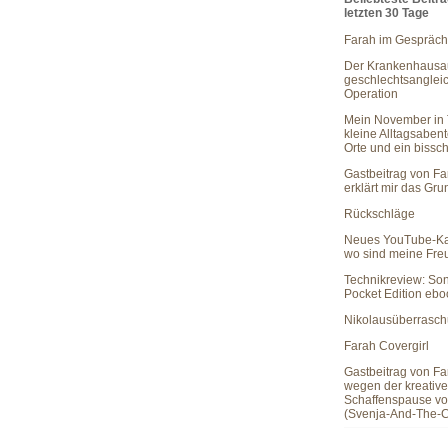
letzten 30 Tage
Farah im Gespräch
Der Krankenhausau
geschlechtsanglei
Operation
Mein November in 
kleine Alltagsaben
Orte und ein bissc
Gastbeitrag von Fa
erklärt mir das Gr
Rückschläge
Neues YouTube-Ka
wo sind meine Fr
Technikreview: So
Pocket Edition eb
Nikolausüberrasc
Farah Covergirl
Gastbeitrag von Fa
wegen der kreativ
Schaffenspause vo
(Svenja-And-The-C