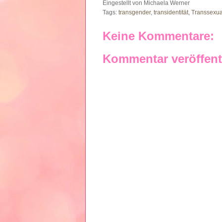
Eingestellt von
Michaela Werner
Tags:
transgender
,
transidentität
,
Transsexual
Keine Kommentare:
Kommentar veröffent