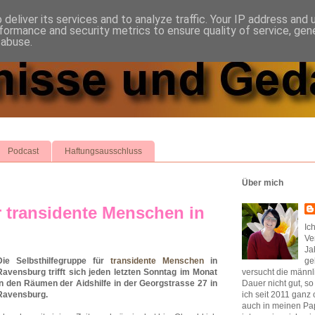
deliver its services and to analyze traffic. Your IP address and
formance and security metrics to ensure quality of service, ge
 abuse.
Podcast
Haftungsausschluss
Über mich
r transidente Menschen in
Ic
Ve
Ja
Die Selbsthilfegruppe für
transidente Menschen
in
ge
Ravensburg trifft sich jeden letzten Sonntag im Monat
versucht die männl
in den Räumen der Aidshilfe in der Georgstrasse 27 in
Dauer nicht gut, s
Ravensburg.
ich seit 2011 ganz 
auch in meinen Pap