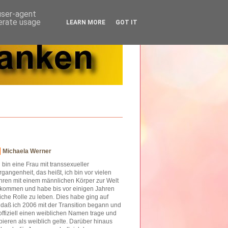
 user-agent
nerate usage
LEARN MORE
GOT IT
Michaela Werner
h bin eine Frau mit transsexueller
rgangenheit, das heißt, ich bin vor vielen
hren mit einem männlichen Körper zur Welt
kommen und habe bis vor einigen Jahren
iche Rolle zu leben. Dies habe ging auf
o daß ich 2006 mit der Transition begann und
offiziell einen weiblichen Namen trage und
ieren als weiblich gelte. Darüber hinaus