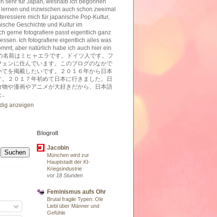
ich sehr für Japan, weshalb ich begonnen
 lernen und inzwischen auch schon zweimal
nteressiere mich für japanische Pop-Kultur,
nische Geschichte und Kultur im
h gerne fotografiere passt eigentlich ganz
essen. Ich fotografiere eigentlich alles was
ommt, aber natürlich habe ich auch hier ein
ben. 私の名前はミヒャエラです。ドイツ人です。フ
フェンに住んでいます。このブログのなかで
いてを掲載したいです。２０１６年から日本
す。２０１７年初めて日本に行きました。日
食物や漫画やアニメが大好きだから、日本語
た。
ndig anzeigen
Blogroll
Jacobin
München wird zur
Hauptstadt der KI-
Kriegsindustrie
vor 18 Stunden
Feminismus aufs Ohr
Brutal fragile Typen: Ole
Liebl über Männer und
Gefühle