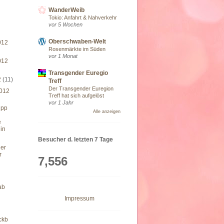
WanderWeib
Tokio: Anfahrt & Nahverkehr
vor 5 Wochen
Oberschwaben-Welt
012
Rosenmärkte im Süden
vor 1 Monat
012
Transgender Euregio
2
(11)
Treff
Der Transgender Euregion
012
Treff hat sich aufgelöst
vor 1 Jahr
upp
Alle anzeigen
e
in
Besucher d. letzten 7 Tage
her
r
7,556
ab
Impressum
ckb