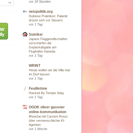
vor 18 Stunden
netzpolitik.org
Dubiose Praktiken: Palantir
drückt sich vor Steuern
vor 1 Tag
Sumikai
Japans Fluggesellschaften
verschärfen die
Gepäckabgabe am
Flughafen Haneda
vor 1 Tag
WRINT
Heute wollen wir die Villa mal
im Dorf lassen
vor 1 Tag
Feuilletöne
Hacked By Tempix 0day
vor 1 Tag
OGOK oliver gassner
online-kommunikation
#how2ai mit Carsten Rossi
über vermenschlichte KI-
Agenten
vor 1 Woche