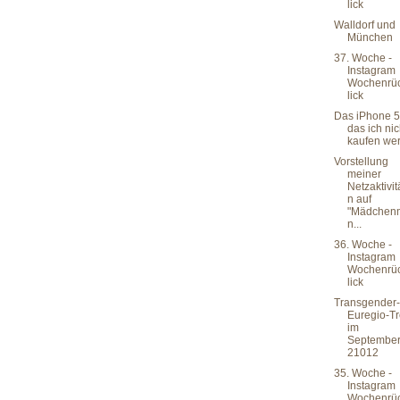
lick
Walldorf und
München
37. Woche -
Instagram
Wochenrü
lick
Das iPhone 5
das ich nic
kaufen we
Vorstellung
meiner
Netzaktivit
n auf
"Mädchen
n...
36. Woche -
Instagram
Wochenrü
lick
Transgender-
Euregio-Tr
im
Septembe
21012
35. Woche -
Instagram
Wochenrü