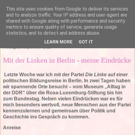
This site uses cookies from Google to deliver its services
and to analyze traffic. Your IP address and user-agent are
shared with Google along with performance and security
metrics to ensure quality of service, generate usage
statistics, and to detect and address abuse.
▼
LEARN MORE
GOT IT
Freitag, 26. September 2025
Mit der Linken in Berlin - meine Eindrücke
Letzte Woche war ich mit der Partei
Die Linke
auf einer
politischen Bildungsreise in Berlin. In zwei Tagen haben
wir spannende Orte besucht – vom Museum „Alltag in
der DDR“ über die Rosa-Luxemburg-Stiftung bis hin
zum Bundestag. Neben vielen Eindrücken war es für
mich besonders wertvoll, neue Menschen aus der Partei
kennenzulernen und gemeinsam über Politik und
Geschichte ins Gespräch zu kommen.
Anreise