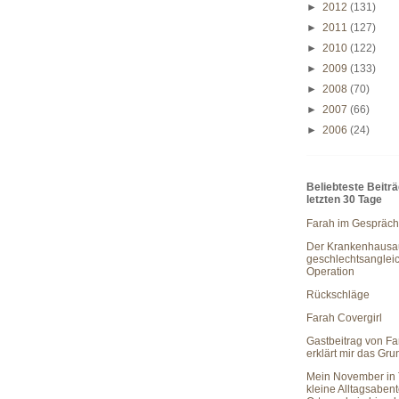
►
2012
(131)
►
2011
(127)
►
2010
(122)
►
2009
(133)
►
2008
(70)
►
2007
(66)
►
2006
(24)
Beliebteste Beitr
letzten 30 Tage
Farah im Gespräch
Der Krankenhausau
geschlechtsanglei
Operation
Rückschläge
Farah Covergirl
Gastbeitrag von Fa
erklärt mir das Gr
Mein November in 
kleine Alltagsaben