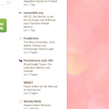
doppelten Kampf um Freiheit
vor 1 Tag
netzpolitik.org
KW 32: Die Woche, in der
wir mit Sorge und Hoffnung
nach Sachsen-Anhalt
blickten
vor 1 Tag
Feuilletöne
The Boss Ensemble, Grey
Matter, Heimat und
Flensburger Strand Lager
vor 3 Tagen
Feminismus aufs Ohr
Brutal fragile Typen: Ole
Liebl über Männer und
Gefühle
vor 3 Tagen
WRINT
Heute wollen wir die Villa mal
im Dorf lassen
vor 4 Tagen
WanderWeib
Sapporo Beer Museum
vor 1 Woche