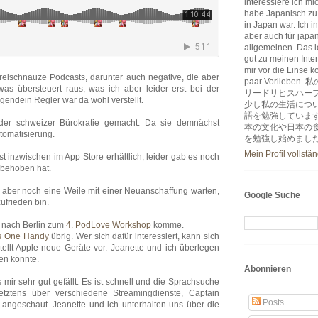
interessiere ich m
habe Japanisch zu
in Japan war. Ich i
aber auch für japa
allgemeinen. Das ic
gut zu meinen Inter
mir vor die Linse k
eischnauze Podcasts, darunter auch negative, die aber
paar Vorlie
was übersteuert raus, was ich aber leider erst bei der
リードリヒスハー
gendein Regler war da wohl verstellt.
少し私の生活につ
語を勉強していま
 der schweizer Bürokratie gemacht. Da sie demnächst
本の文化や日本の
tomatisierung.
を勉強し始めまし
Mein Profil vollstä
ist inzwischen im App Store erhältlich, leider gab es noch
 behoben hat.
de aber noch eine Weile mit einer Neuanschaffung warten,
Google Suche
ufrieden bin.
 nach Berlin zum
4. PodLove Workshop
komme.
s One Handy
übrig. Wer sich dafür interessiert, kann sich
ellt Apple neue Geräte vor. Jeanette und ich überlegen
en könnte.
Abonnieren
mir sehr gut gefällt. Es ist schnell und die Sprachsuche
letztens über verschiedene Streamingdienste, Captain
Posts
angeschaut. Jeanette und ich unterhalten uns über die