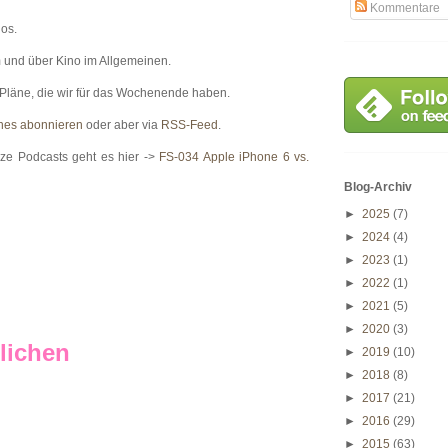
Kommentare
ios.
 und über Kino im Allgemeinen.
 Pläne, die wir für das Wochenende haben.
nes abonnieren
oder aber via
RSS-Feed
.
uze Podcasts geht es hier ->
FS-034 Apple iPhone 6 vs.
Blog-Archiv
►
2025
(7)
►
2024
(4)
►
2023
(1)
►
2022
(1)
►
2021
(5)
►
2020
(3)
lichen
►
2019
(10)
►
2018
(8)
►
2017
(21)
►
2016
(29)
►
2015
(63)