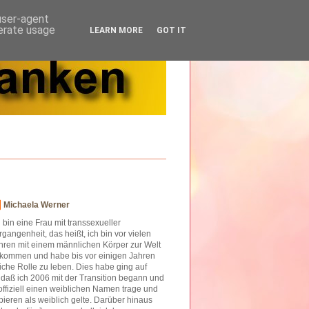
 user-agent
nerate usage
LEARN MORE
GOT IT
Michaela Werner
h bin eine Frau mit transsexueller
rgangenheit, das heißt, ich bin vor vielen
hren mit einem männlichen Körper zur Welt
kommen und habe bis vor einigen Jahren
iche Rolle zu leben. Dies habe ging auf
o daß ich 2006 mit der Transition begann und
offiziell einen weiblichen Namen trage und
ieren als weiblich gelte. Darüber hinaus