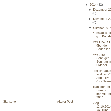
▼
2014
(82)
►
Dezember 2
(6)
►
November 2
(6)
▼
Oktober 201
Kunstausstel
g in Konst
MW #157: St
über dem
Bodensee
MW #156:
Sonniger
Sonntag i
Oktober
Freischnauze
Podcast #
Apple iPh
6 vs Nexus
Transgender
Euregio Tr
im Oktober
2014
Startseite
Älterer Post
Vlog
11.10.2014
YouTube,