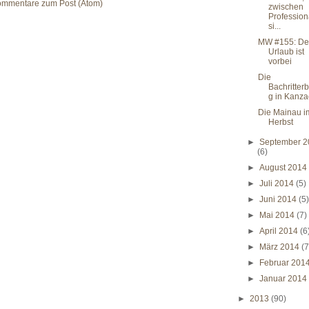
mmentare zum Post (Atom)
zwischen
Profession
si...
MW #155: De
Urlaub ist
vorbei
Die
Bachritter
g in Kanz
Die Mainau i
Herbst
►
September 2
(6)
►
August 201
►
Juli 2014
(5)
►
Juni 2014
(5
►
Mai 2014
(7)
►
April 2014
(6
►
März 2014
(7
►
Februar 201
►
Januar 201
►
2013
(90)