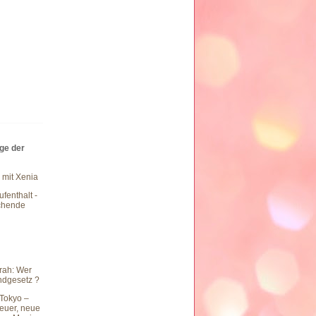
äge der
 mit Xenia
fenthalt -
chende
rah: Wer
undgesetz ?
Tokyo –
teuer, neue