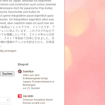
ich sehr für Japan, weshalb ich begonnen
 lernen und inzwischen auch schon zweimal
nteressiere mich für japanische Pop-Kultur,
nische Geschichte und Kultur im
h gerne fotografiere passt eigentlich ganz
essen. Ich fotografiere eigentlich alles was
ommt, aber natürlich habe ich auch hier ein
ben. 私の名前はミヒャエラです。ドイツ人です。フ
フェンに住んでいます。このブログのなかで
いてを掲載したいです。２０１６年から日本
す。２０１７年初めて日本に行きました。日
食物や漫画やアニメが大好きだから、日本語
た。
ndig anzeigen
Blogroll
Sumikai
Video aus dem
Erdbebengebiet bringt
Japans Premierministerin in
Bedrängnis
vor 21 Stunden
Jacobin
Ghassan Kanafanis letzter
Roman erzählt vom