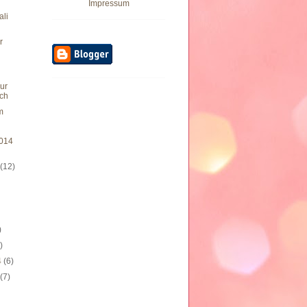
Impressum
ali
r
bur
ach
m
014
4
(12)
)
)
)
4
(6)
4
(7)