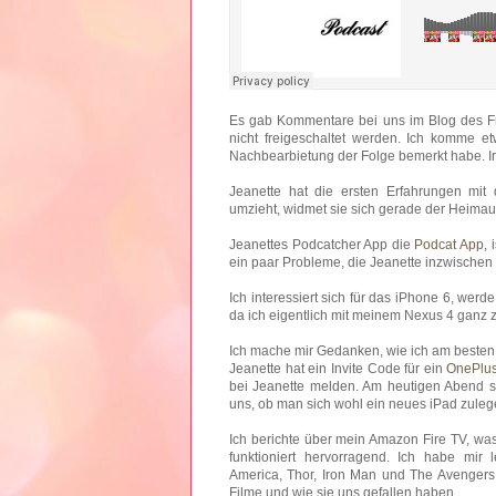
Es gab Kommentare bei uns im Blog des Fr
nicht freigeschaltet werden. Ich komme et
Nachbearbietung der Folge bemerkt habe. Ir
Jeanette hat die ersten Erfahrungen mit
umzieht, widmet sie sich gerade der Heimau
Jeanettes Podcatcher App die
Podcat App
, 
ein paar Probleme, die Jeanette inzwischen
Ich interessiert sich für das iPhone 6, wer
da ich eigentlich mit meinem Nexus 4 ganz z
Ich mache mir Gedanken, wie ich am besten
Jeanette hat ein Invite Code für ein
OnePlu
bei Jeanette melden. Am heutigen Abend st
uns, ob man sich wohl ein neues iPad zuleg
Ich berichte über mein Amazon Fire TV, was 
funktioniert hervorragend. Ich habe mir 
America, Thor, Iron Man und The Avengers 
Filme und wie sie uns gefallen haben.