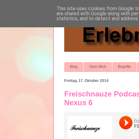
This site uses cookies from Google to 
are shared with Google along with per
statistics, and to detect and address
Blog
Über Mich
Begriffe
Freitag, 17. Oktober 2014
Freischnauze Podcas
Nexus 6