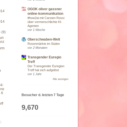
OGOK oliver gassner
014
online-kommunikation
#how2ai mit Carsten Rossi
014
über vermenschlichte KI-
Agenten
vor 1 Woche
4
(9)
lun
Oberschwaben-Welt
anz
Rosenmärkte im Süden
vor 2 Monaten
urm
Transgender Euregio
Treff
Der Transgender Euregion
Treff hat sich aufgelöst
m
vor 1 Jahr
Alle anzeigen
34:
one
 6
Besucher d. letzten 7 Tage
eff
9,670
: