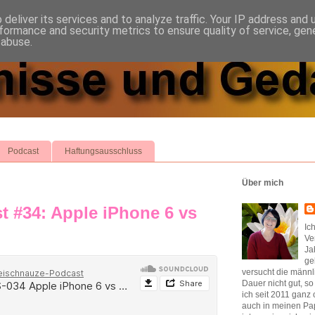
deliver its services and to analyze traffic. Your IP address and
formance and security metrics to ensure quality of service, ge
 abuse.
Podcast
Haftungsausschluss
Über mich
t #34: Apple iPhone 6 vs
Ic
Ve
Ja
ge
versucht die männl
Dauer nicht gut, s
ich seit 2011 ganz 
auch in meinen Pap