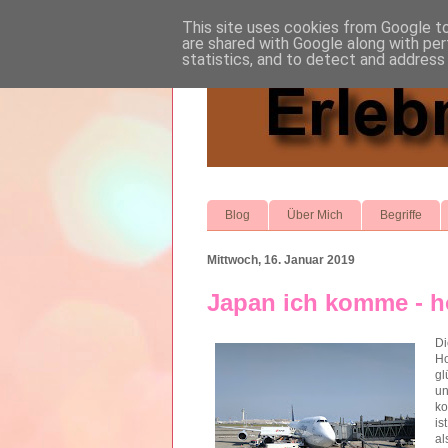
This site uses cookies from Google to 
are shared with Google along with per
statistics, and to detect and address
Blog
Über Mich
Begriffe
Mittwoch, 16. Januar 2019
Japan ich komme - ho
Di
Ho
gl
un
ko
is
al