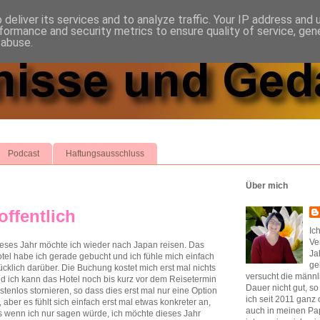
deliver its services and to analyze traffic. Your IP address and
formance and security metrics to ensure quality of service, ge
 abuse.
Podcast
Haftungsausschluss
Über mich
ffentlich
Ic
Ve
eses Jahr möchte ich wieder nach Japan reisen. Das
Ja
tel habe ich gerade gebucht und ich fühle mich einfach
ge
ücklich darüber. Die Buchung kostet mich erst mal nichts
versucht die männl
d ich kann das Hotel noch bis kurz vor dem Reisetermin
Dauer nicht gut, s
stenlos stornieren, so dass dies erst mal nur eine Option
ich seit 2011 ganz 
t, aber es fühlt sich einfach erst mal etwas konkreter an,
auch in meinen Pap
s wenn ich nur sagen würde, ich möchte dieses Jahr