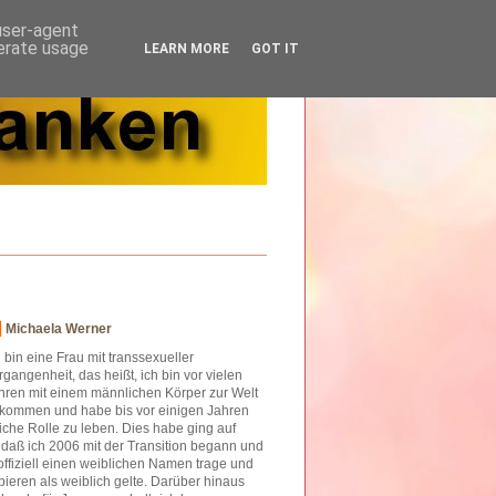
 user-agent
nerate usage
LEARN MORE
GOT IT
Michaela Werner
h bin eine Frau mit transsexueller
rgangenheit, das heißt, ich bin vor vielen
hren mit einem männlichen Körper zur Welt
kommen und habe bis vor einigen Jahren
iche Rolle zu leben. Dies habe ging auf
o daß ich 2006 mit der Transition begann und
offiziell einen weiblichen Namen trage und
ieren als weiblich gelte. Darüber hinaus