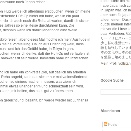
interessiere ich m
gendwann nach Japan reisen.
habe Japanisch zu
in Japan war. Ich i
n Flug werde ich allerdings erst buchen, wenn ich meine
aber auch für japa
stehende Hüft-Op hinter mir habe, was in ein paar
allgemeinen. Das ic
werde ich auch noch die Reha abwarten, damit ich sicher
gut zu meinen Inter
es Jahres so eine Reise durchführen kann. Die
mir vor die Linse k
 deshalb warte ich damit lieber noch eine Weile.
paar Vorlie
リードリヒスハー
okyo reisen, aber dieses Mal möchte ich mehr Ausflüge in
少し私の生活につ
 meine Vorstellung. Da ich aus Erfahrung weiß, dass
語を勉強していま
muss und ich das Gefühl habe, in Tokyo in ganz
本の文化や日本の
chen, wenn ich denke, daß die Hüft-Op gut verlaufen ist
を勉強し始めまし
 halbwegs fit sein werde. Immerhin habe ich inzwischen
Mein Profil vollstä
nd ich habe ein konkretes Ziel, auf das ich hin arbeiten
 Reha angeht, kann das sicher nur motivationsfördernd
Google Suche
Wochen so einiges machen müssen, was ziemlich
chmal etwas unangenehm und schmerzhaft sein wird.
n kann, mir helfen, das alles gut zu überstehen.
en gebucht und bezahlt. Ich werde wieder mit Lufthansa
Abonnieren
Posts