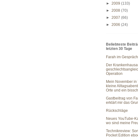
►
2009
(133)
►
2008
(70)
►
2007
(66)
►
2006
(24)
Beliebteste Beitr
letzten 30 Tage
Farah im Gespräch
Der Krankenhausau
geschlechtsanglei
Operation
Mein November in 
kleine Alltagsaben
Orte und ein bissc
Gastbeitrag von Fa
erklärt mir das Gr
Rückschläge
Neues YouTube-Ka
wo sind meine Fr
Technikreview: So
Pocket Edition eb