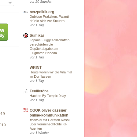
vor 20 Stunden
netzpolitik.org
Dubiose Praktiken: Palantir
drückt sich vor Steuern
vor 1 Tag
Sumikai
Japans Fluggesellschaften
verschärfen die
Gepäckabgabe am
Flughafen Haneda
vor 1 Tag
WRINT
Heute wollen wir die Villa mal
im Dorf lassen
vor 1 Tag
Feuilletöne
Hacked By Tempix 0day
vor 1 Tag
OGOK oliver gassner
019
online-kommunikation
#how2ai mit Carsten Rossi
über vermenschlichte KI-
019
Agenten
vor 1 Woche