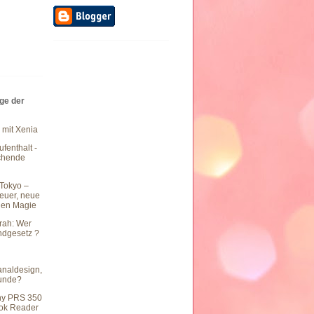
äge der
 mit Xenia
fenthalt -
chende
Tokyo –
teuer, neue
hen Magie
rah: Wer
undgesetz ?
naldesign,
eunde?
ny PRS 350
ook Reader