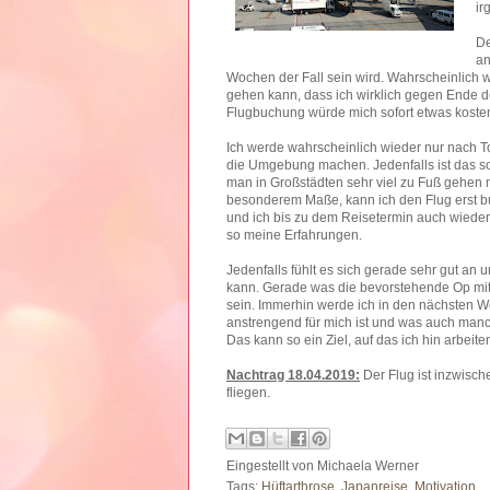
ir
De
an
Wochen der Fall sein wird. Wahrscheinlich 
gehen kann, dass ich wirklich gegen Ende d
Flugbuchung würde mich sofort etwas kosten,
Ich werde wahrscheinlich wieder nur nach T
die Umgebung machen. Jedenfalls ist das so
man in Großstädten sehr viel zu Fuß gehen 
besonderem Maße, kann ich den Flug erst bu
und ich bis zu dem Reisetermin auch wieder
so meine Erfahrungen.
Jedenfalls fühlt es sich gerade sehr gut an u
kann. Gerade was die bevorstehende Op mit
sein. Immerhin werde ich in den nächsten 
anstrengend für mich ist und was auch man
Das kann so ein Ziel, auf das ich hin arbeite
Nachtrag 18.04.2019:
Der Flug ist inzwisch
fliegen.
Eingestellt von
Michaela Werner
Tags:
Hüftarthrose
,
Japanreise
,
Motivation