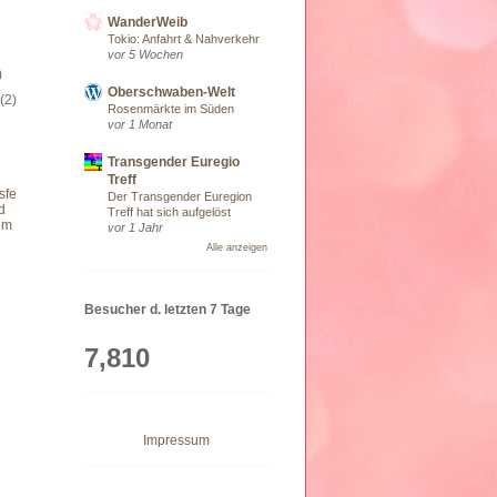
WanderWeib
)
Tokio: Anfahrt & Nahverkehr
vor 5 Wochen
)
Oberschwaben-Welt
9
(2)
Rosenmärkte im Süden
vor 1 Monat
Transgender Euregio
Treff
sfe
Der Transgender Euregion
d
Treff hat sich aufgelöst
um
vor 1 Jahr
Alle anzeigen
Besucher d. letzten 7 Tage
7,810
Impressum