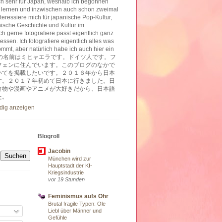
ich sehr für Japan, weshalb ich begonnen
 lernen und inzwischen auch schon zweimal
nteressiere mich für japanische Pop-Kultur,
nische Geschichte und Kultur im
h gerne fotografiere passt eigentlich ganz
essen. Ich fotografiere eigentlich alles was
ommt, aber natürlich habe ich auch hier ein
ben. 私の名前はミヒャエラです。ドイツ人です。フ
フェンに住んでいます。このブログのなかで
いてを掲載したいです。２０１６年から日本
す。２０１７年初めて日本に行きました。日
食物や漫画やアニメが大好きだから、日本語
た。
ndig anzeigen
Blogroll
Jacobin
München wird zur
Hauptstadt der KI-
Kriegsindustrie
vor 19 Stunden
Feminismus aufs Ohr
Brutal fragile Typen: Ole
Liebl über Männer und
Gefühle