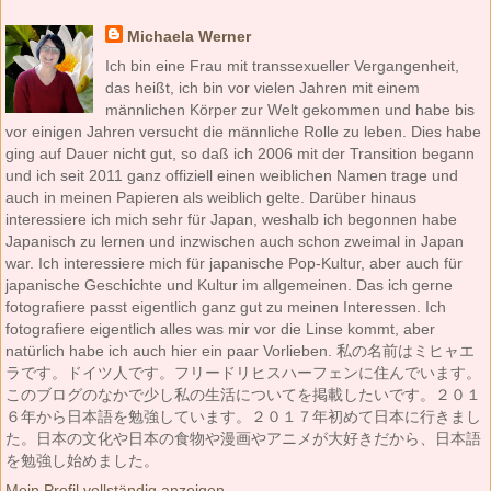
Michaela Werner
Ich bin eine Frau mit transsexueller Vergangenheit,
das heißt, ich bin vor vielen Jahren mit einem
männlichen Körper zur Welt gekommen und habe bis
vor einigen Jahren versucht die männliche Rolle zu leben. Dies habe
ging auf Dauer nicht gut, so daß ich 2006 mit der Transition begann
und ich seit 2011 ganz offiziell einen weiblichen Namen trage und
auch in meinen Papieren als weiblich gelte. Darüber hinaus
interessiere ich mich sehr für Japan, weshalb ich begonnen habe
Japanisch zu lernen und inzwischen auch schon zweimal in Japan
war. Ich interessiere mich für japanische Pop-Kultur, aber auch für
japanische Geschichte und Kultur im allgemeinen. Das ich gerne
fotografiere passt eigentlich ganz gut zu meinen Interessen. Ich
fotografiere eigentlich alles was mir vor die Linse kommt, aber
natürlich habe ich auch hier ein paar Vorlieben. 私の名前はミヒャエ
ラです。ドイツ人です。フリードリヒスハーフェンに住んでいます。
このブログのなかで少し私の生活についてを掲載したいです。２０１
６年から日本語を勉強しています。２０１７年初めて日本に行きまし
た。日本の文化や日本の食物や漫画やアニメが大好きだから、日本語
を勉強し始めました。
Mein Profil vollständig anzeigen