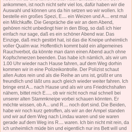
ankommen, ist noch nicht sehr viel los, dafür haben wir die
Auswahl und können uns da hin setzen wo wir wollen. Ich
bestelle ein großes Spezi, E.... ein Weizen und A.... erst mal
ein Milchkaffe. Die Gespräche die wir an dem Abend,
gehören nicht unbedingt hier in den Blog, so daß ich hier
einfach nur sage, daß es ein schöner Abend war. Das
Einzige, daß mich gestört hat, ist das die Kneipe unheimlich
voller Qualm war. Hoffentlich kommt bald ein allgemeines
Rauchverbot, da könnte man dann einen Abend auch ohne
Kopfschmerzen beenden. Das habe ich nämlich, als wir um
1.00 Uhr wieder nach Hause fahren, auf dem Weg dorhin
kommen wir in eine Polizeikontrolle. Der Polizist schaut
allen Autos rein und als die Reihe an uns ist, grüßt er uns
freundlich und läßt uns auch gleich wieder weiter fahren. Ich
bringe erst A... nach Hause und als wir uns Friedrichshafen
nähern, bittet mich E...., ob wir nicht noch mal schnell bei
unserer alten Stammkneipe vorbei schauen könnten. Er
möchte wissen, ob A... und R.... noch dort sind. Die Beiden,
habe wir noch kurz getroffen, als wir an der Ampel standen
und wir auf dem Weg nach Lindau waren und sie waren
gerade auf dem Weg ins R.... waren. Ich bin nicht mit rein, da
ich unheimlich müde bin und eigentlich nur ins Bett will und