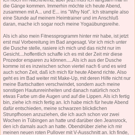
die Gänge kommen. Immerhin möchte ich heute Abend,
zusammen mit A... und E... ins "Why Not". Ich strample also
eine Stunde auf meinem Heimtrainer und im Anschluß
daran, mache ich sogar noch meine Yogaübungsreihe.
Als ich also mein Fitnessprogramm hinter mir habe, ist jetzt
erst mal Vorbereitung im Bad angesagt. Vor ich mich unter
die Dusche stelle, rasiere ich mich und das nicht nur im
Gesicht....hoffentlich schaffe ich es mit der Zeit mir diese
Prozedor ersparen zu können.....Als ich aus der Dusche
komme ist es inzwischen schon viertel nach 6 und es wird
auch schon Zeit, daß ich mich für heute Abend richte. Also
geht es im Bad weiter mit Make-Up, mit deren Hilfe nicht nur
meine Bartschatten verschwindet, sondern auch meine
sonstigen Hautunreinheiten und danach natürlich noch
etwas Farbe um die Augen und auf die Lippen. Als ich fertig
bin, ziehe ich mich fertig an. Ich habe mich für heute Abend
dafür entschieden, meine schwarzen blickdichen
Strunpfhosen anzuziehen, die ich auch schon vor zwei
Wochen in Tübingen an hatte und darüber den Jeansrock,
den ich damals auch an hatte. Obendrüber ziehe ich mir
meinen neuen roten Pullover mit V-Ausschnitt an. Ich finde,