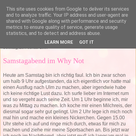
This site uses cookies from Google to deliver its services
and to analyze traffic. Your IP address and user-agent are
shared with Google along with performance and security
metrics to ensure quality of service, generate usage
statistics, and to detect and address abuse.
▼
LEARN MORE
GOT IT
Sonntag, 25. Februar 2007
Samstagabend im Why Not
Heute am Samstag bin ich richtig faul. Ich bin zwar schon
um halb 9 Uhr aufgestanden, da ich eigentlich vor hatte mal
einen Ausflug nach Ulm zu machen, aber irgendwie habe
ich keine richtige Lust dazu. Ich surfe lieber im Internet rum
und so vergeht auch seine Zeit. Um 1 Uhr beginne ich, mir
was zu Mittag zu machen. Ich koche mir einen Milchreis, der
diesmal sogar sehr gut gelingt. Um 2 Uhr lege ich mich noch
mal hin und mache ein kleines Nickerchen. Gegen 15.00
Uhr stehe ich auf und ringe mich durch, etwas für mich zu
machen und ziehe mir meine Sportsachen an. Bis jetzt war
ich noch im Nachthemd, aber jetzt muß ich langsam mal in