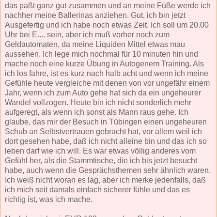
das paßt ganz gut zusammen und an meine Füße werde ich
nachher meine Ballerinas anziehen. Gut, ich bin jetzt
Ausgefertig und ich habe noch etwas Zeit. Ich soll um 20.00
Uhr bei E.... sein, aber ich muß vorher noch zum
Geldautomaten, da meine Liquiden Mittel etwas mau
aussehen. Ich lege mich nochmal für 10 minuten hin und
mache noch eine kurze Übung in Autogenem Training. Als
ich los fahre, ist es kurz nach halb acht und wenn ich meine
Gefühle heute vergleiche mit denen von vor ungefähr einem
Jahr, wenn ich zum Auto gehe hat sich da ein ungeheurer
Wandel vollzogen. Heute bin ich nicht sonderlich mehr
aufgeregt, als wenn ich sonst als Mann raus gehe. Ich
glaube, das mir der Besuch in Tübingen einen ungeheuren
Schub an Selbstvertrauen gebracht hat, vor allem weil ich
dort gesehen habe, daß ich nicht alleine bin und das ich so
leben darf wie ich will. Es war etwas völlig anderes vom
Gefühl her, als die Stammtische, die ich bis jetzt besucht
habe, auch wenn die Gesprächsthemen sehr ähnlich waren.
Ich weiß nicht woran es lag, aber ich merke jedenfalls, daß
ich mich seit damals einfach sicherer fühle und das es
richtig ist, was ich mache.