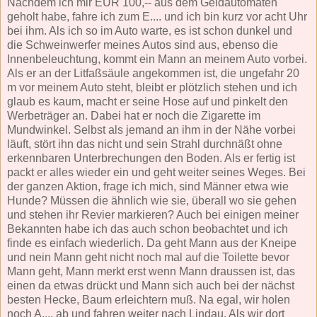
Nachdem ich mir EUR 100,-- aus dem Geldautomaten
geholt habe, fahre ich zum E.... und ich bin kurz vor acht Uhr
bei ihm. Als ich so im Auto warte, es ist schon dunkel und
die Schweinwerfer meines Autos sind aus, ebenso die
Innenbeleuchtung, kommt ein Mann an meinem Auto vorbei.
Als er an der Litfaßsäule angekommen ist, die ungefahr 20
m vor meinem Auto steht, bleibt er plötzlich stehen und ich
glaub es kaum, macht er seine Hose auf und pinkelt den
Werbeträger an. Dabei hat er noch die Zigarette im
Mundwinkel. Selbst als jemand an ihm in der Nähe vorbei
läuft, stört ihn das nicht und sein Strahl durchnäßt ohne
erkennbaren Unterbrechungen den Boden. Als er fertig ist
packt er alles wieder ein und geht weiter seines Weges. Bei
der ganzen Aktion, frage ich mich, sind Männer etwa wie
Hunde? Müssen die ähnlich wie sie, überall wo sie gehen
und stehen ihr Revier markieren? Auch bei einigen meiner
Bekannten habe ich das auch schon beobachtet und ich
finde es einfach wiederlich. Da geht Mann aus der Kneipe
und nein Mann geht nicht noch mal auf die Toilette bevor
Mann geht, Mann merkt erst wenn Mann draussen ist, das
einen da etwas drückt und Mann sich auch bei der nächst
besten Hecke, Baum erleichtern muß. Na egal, wir holen
noch A.... ab und fahren weiter nach Lindau. Als wir dort