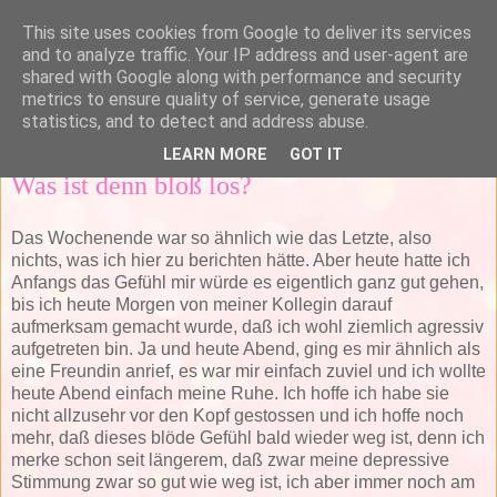
This site uses cookies from Google to deliver its services
and to analyze traffic. Your IP address and user-agent are
shared with Google along with performance and security
▼
metrics to ensure quality of service, generate usage
statistics, and to detect and address abuse.
Montag, 10. Dezember 2007
LEARN MORE
GOT IT
Was ist denn bloß los?
Das Wochenende war so ähnlich wie das Letzte, also
nichts, was ich hier zu berichten hätte. Aber heute hatte ich
Anfangs das Gefühl mir würde es eigentlich ganz gut gehen,
bis ich heute Morgen von meiner Kollegin darauf
aufmerksam gemacht wurde, daß ich wohl ziemlich agressiv
aufgetreten bin. Ja und heute Abend, ging es mir ähnlich als
eine Freundin anrief, es war mir einfach zuviel und ich wollte
heute Abend einfach meine Ruhe. Ich hoffe ich habe sie
nicht allzusehr vor den Kopf gestossen und ich hoffe noch
mehr, daß dieses blöde Gefühl bald wieder weg ist, denn ich
merke schon seit längerem, daß zwar meine depressive
Stimmung zwar so gut wie weg ist, ich aber immer noch am