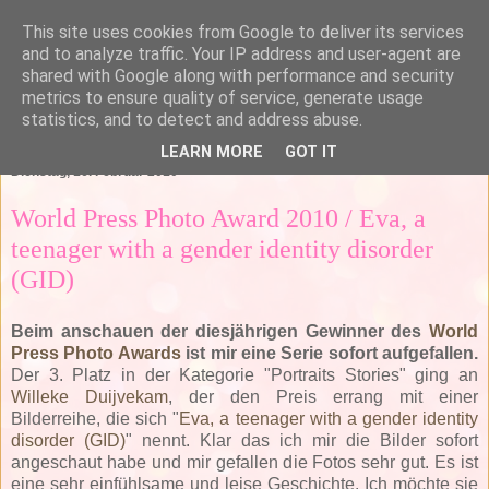
This site uses cookies from Google to deliver its services
and to analyze traffic. Your IP address and user-agent are
shared with Google along with performance and security
metrics to ensure quality of service, generate usage
statistics, and to detect and address abuse.
▼
LEARN MORE
GOT IT
Dienstag, 16. Februar 2010
World Press Photo Award 2010 / Eva, a
teenager with a gender identity disorder
(GID)
Beim anschauen der diesjährigen Gewinner des
World
Press Photo Awards
ist mir eine Serie sofort aufgefallen.
Der 3. Platz in der Kategorie "Portraits Stories" ging an
Willeke Duijvekam
, der den Preis errang mit einer
Bilderreihe, die sich "
Eva, a teenager with a gender identity
disorder (GID)
" nennt. Klar das ich mir die Bilder sofort
angeschaut habe und mir gefallen die Fotos sehr gut. Es ist
eine sehr einfühlsame und leise Geschichte. Ich möchte sie