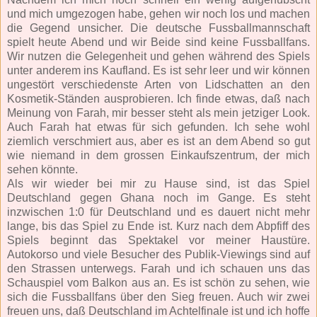
und mich umgezogen habe, gehen wir noch los und machen
die Gegend unsicher. Die deutsche Fussballmannschaft
spielt heute Abend und wir Beide sind keine Fussballfans.
Wir nutzen die Gelegenheit und gehen während des Spiels
unter anderem ins Kaufland. Es ist sehr leer und wir können
ungestört verschiedenste Arten von Lidschatten an den
Kosmetik-Ständen ausprobieren. Ich finde etwas, daß nach
Meinung von Farah, mir besser steht als mein jetziger Look.
Auch Farah hat etwas für sich gefunden. Ich sehe wohl
ziemlich verschmiert aus, aber es ist an dem Abend so gut
wie niemand in dem grossen Einkaufszentrum, der mich
sehen könnte.
Als wir wieder bei mir zu Hause sind, ist das Spiel
Deutschland gegen Ghana noch im Gange. Es steht
inzwischen 1:0 für Deutschland und es dauert nicht mehr
lange, bis das Spiel zu Ende ist. Kurz nach dem Abpfiff des
Spiels beginnt das Spektakel vor meiner Haustüre.
Autokorso und viele Besucher des Publik-Viewings sind auf
den Strassen unterwegs. Farah und ich schauen uns das
Schauspiel vom Balkon aus an. Es ist schön zu sehen, wie
sich die Fussballfans über den Sieg freuen. Auch wir zwei
freuen uns, daß Deutschland im Achtelfinale ist und ich hoffe