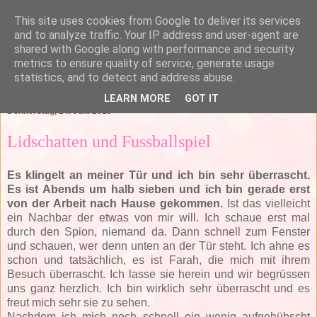
This site uses cookies from Google to deliver its services
and to analyze traffic. Your IP address and user-agent are
shared with Google along with performance and security
metrics to ensure quality of service, generate usage
statistics, and to detect and address abuse.
▼
LEARN MORE
GOT IT
Donnerstag, 24. Juni 2010
Lidschatten und Fussballspiel
Es klingelt an meiner Tür und ich bin sehr überrascht.
Es ist Abends um halb sieben und ich bin gerade erst
von der Arbeit nach Hause gekommen.
Ist das vielleicht
ein Nachbar der etwas von mir will. Ich schaue erst mal
durch den Spion, niemand da. Dann schnell zum Fenster
und schauen, wer denn unten an der Tür steht. Ich ahne es
schon und tatsächlich, es ist Farah, die mich mit ihrem
Besuch überrascht. Ich lasse sie herein und wir begrüssen
uns ganz herzlich. Ich bin wirklich sehr überrascht und es
freut mich sehr sie zu sehen.
Nachdem ich mich noch schnell ein wenig aufgehübscht