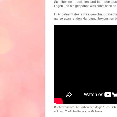
Scheibenwelt darstellen und ich habe au
liegen und bin gespannt, was sonst noch so 
In Anbetracht des etwas gewöhnungsbedürft
gar so spannenden Handlung, bekommen bei
Buchrezension: Die Farben der Magie / Das Licht
auf dem YouTube-Kanal von
Michaela