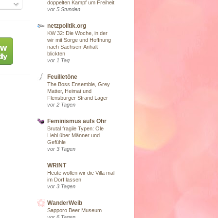
doppelten Kampf um Freiheit
vor 5 Stunden
netzpolitik.org
KW 32: Die Woche, in der
wir mit Sorge und Hoffnung
nach Sachsen-Anhalt
blickten
vor 1 Tag
Feuilletöne
The Boss Ensemble, Grey
Matter, Heimat und
Flensburger Strand Lager
vor 2 Tagen
Feminismus aufs Ohr
Brutal fragile Typen: Ole
Liebl über Männer und
Gefühle
vor 3 Tagen
WRINT
Heute wollen wir die Villa mal
im Dorf lassen
vor 3 Tagen
WanderWeib
Sapporo Beer Museum
vor 6 Tagen