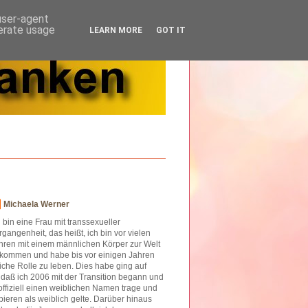
 user-agent
nerate usage
LEARN MORE
GOT IT
Michaela Werner
h bin eine Frau mit transsexueller
rgangenheit, das heißt, ich bin vor vielen
hren mit einem männlichen Körper zur Welt
kommen und habe bis vor einigen Jahren
iche Rolle zu leben. Dies habe ging auf
o daß ich 2006 mit der Transition begann und
offiziell einen weiblichen Namen trage und
ieren als weiblich gelte. Darüber hinaus