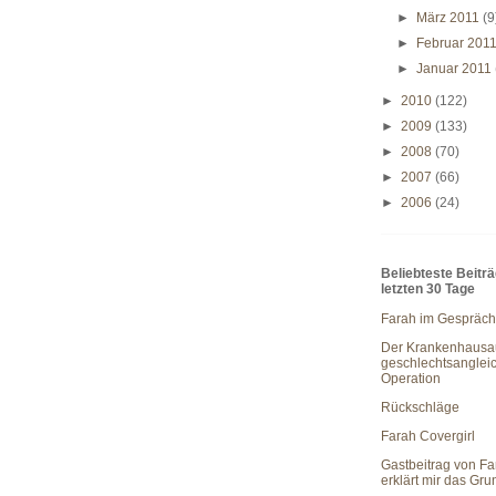
►
März 2011
(9
►
Februar 201
►
Januar 2011
►
2010
(122)
►
2009
(133)
►
2008
(70)
►
2007
(66)
►
2006
(24)
Beliebteste Beitr
letzten 30 Tage
Farah im Gespräch
Der Krankenhausau
geschlechtsanglei
Operation
Rückschläge
Farah Covergirl
Gastbeitrag von Fa
erklärt mir das Gr