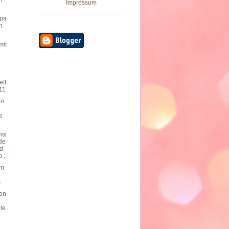
Impressum
pa
n
mit
eff
011
n:
s
nsi
 de
rd
...
um
g
s
von
le