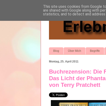
This site uses cookies from Google to 
are shared with Google along with per
statistics, and to detect and address
Blog
Über Mich
Begriffe
Montag, 25. April 2011
Buchrezension: Die F
Das Licht der Phanta
von Terry Pratchett