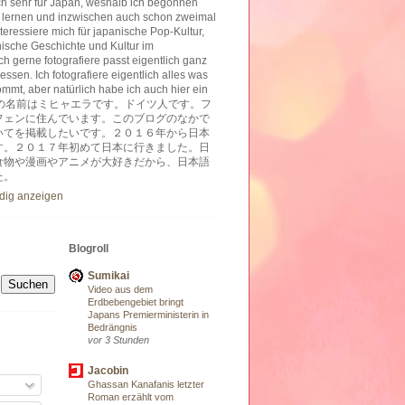
ich sehr für Japan, weshalb ich begonnen
 lernen und inzwischen auch schon zweimal
nteressiere mich für japanische Pop-Kultur,
nische Geschichte und Kultur im
h gerne fotografiere passt eigentlich ganz
essen. Ich fotografiere eigentlich alles was
ommt, aber natürlich habe ich auch hier ein
ben. 私の名前はミヒャエラです。ドイツ人です。フ
フェンに住んでいます。このブログのなかで
いてを掲載したいです。２０１６年から日本
す。２０１７年初めて日本に行きました。日
食物や漫画やアニメが大好きだから、日本語
た。
ndig anzeigen
Blogroll
Sumikai
Video aus dem
Erdbebengebiet bringt
Japans Premierministerin in
Bedrängnis
vor 3 Stunden
Jacobin
Ghassan Kanafanis letzter
Roman erzählt vom