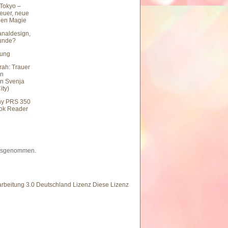
Tokyo –
teuer, neue
hen Magie
naldesign,
eunde?
hung
rah: Trauer
en
n Svenja
ity)
ny PRS 350
ook Reader
 ausgenommen.
eitung 3.0 Deutschland Lizenz Diese Lizenz