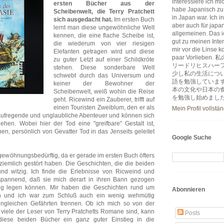
interessiere ich m
ersten Bücher aus der
habe Japanisch zu
Scheibenwelt, die Terry Pratchett
in Japan war. Ich i
sich ausgedacht hat.
Im ersten Buch
aber auch für japa
lernt man diese ungewöhnliche Welt
allgemeinen. Das ic
kennen, die eine flache Scheibe ist,
gut zu meinen Inter
die wiederum von vier riesigen
mir vor die Linse k
Elefanten getragen wird und diese
paar Vorlie
zu guter Letzt auf einer Schildkröte
リードリヒスハー
stehen. Diese sonderbare Welt
少し私の生活につ
schwebt durch das Universum und
語を勉強していま
keiner der Bewohner der
本の文化や日本の
Scheibenwelt, weiß wohin die Reise
を勉強し始めまし
geht. Ricewind ein Zauberer, trifft auf
einen Touristen Zweiblum, den er als
Mein Profil vollstä
le aufregende und unglaubliche Abenteuer und können sich
en. Wobei hier der Tod eine "greifbare" Gestalt ist,
ben, persönlich von Gevatter Tod in das Jenseits geleitet
Google Suche
s gewöhnungsbedürftig, da er gerade im ersten Buch öfters
 ziemlich gestört haben. Die Geschichten, die die beiden
und witzig. Ich finde die Erlebnisse von Ricweind und
spannend, daß sie mich derart in ihren Bann gezogen
weg legen können. Mir haben die Geschichten rund um
Abonnieren
en und ich war zum Schluß auch ein wenig wehmütig
ungleichen Gefährten trennen. Ob ich mich so von der
viele der Leser von Terry Pratchetts Romane sind, kann
Posts
diese beiden Bücher ein ganz guter Einstieg in die