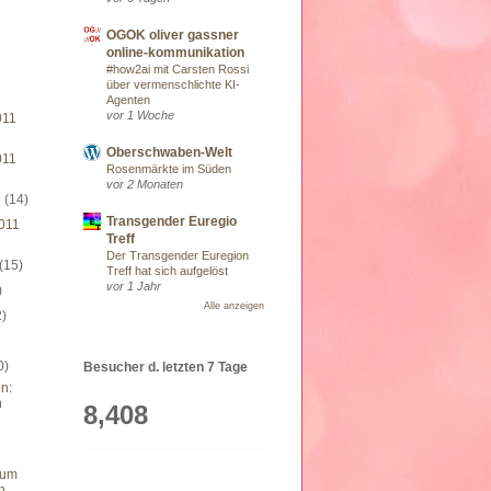
OGOK oliver gassner
online-kommunikation
#how2ai mit Carsten Rossi
über vermenschlichte KI-
Agenten
vor 1 Woche
011
Oberschwaben-Welt
011
Rosenmärkte im Süden
vor 2 Monaten
1
(14)
Transgender Euregio
011
Treff
Der Transgender Euregion
(15)
Treff hat sich aufgelöst
vor 1 Jahr
)
Alle anzeigen
2)
0)
Besucher d. letzten 7 Tage
n:
n
8,408
eum
n