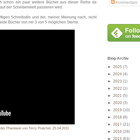
ch schon ein paar weitere Bücher aus dieser Reihe da
Kommentare
auf der Scheibenwelt passieren wird.
igen Schreibstils und der, meiner Meinung nach, nicht
de Bücher von mir 3 von 5 möglichen Sterne.
Blog-Archiv
►
2025
(7)
►
2024
(4)
►
2023
(1)
►
2022
(1)
►
2021
(5)
►
2020
(3)
►
2019
(10)
►
2018
(8)
►
2017
(21)
 der Phantasie von Terry Pratchet, 25.04.2011
►
2016
(29)
►
2015
(63)