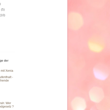
)
1
(5)
(10)
äge der
 mit Xenia
fenthalt -
chende
rah: Wer
undgesetz ?