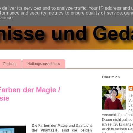
deliver its services and to analyze traffic. Your IP address and
formance and security metrics to ensure quality of service, ge
 abuse.
Podcast
Haftungsausschluss
Über mich
arben der Magie /
Ic
sie
Ve
Ja
ge
versucht die männl
Dauer nicht gut, s
ich seit 2011 ganz 
Die Farben der Magie und Das Licht
auch in meinen Pap
der Phantasie, sind die beiden