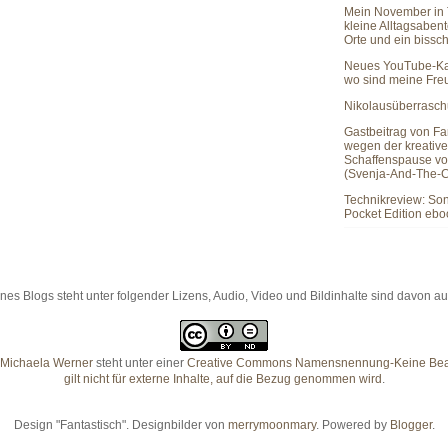
Mein November in 
kleine Alltagsaben
Orte und ein bissc
Neues YouTube-Ka
wo sind meine Fr
Nikolausüberrasc
Gastbeitrag von Fa
wegen der kreativ
Schaffenspause vo
(Svenja-And-The-C
Technikreview: So
Pocket Edition eb
es Blogs steht unter folgender Lizens, Audio, Video und Bildinhalte sind davon
Michaela Werner
steht unter einer
Creative Commons Namensnennung-Keine Bearb
gilt nicht für externe Inhalte, auf die Bezug genommen wird
.
Design "Fantastisch". Designbilder von
merrymoonmary
. Powered by
Blogger
.