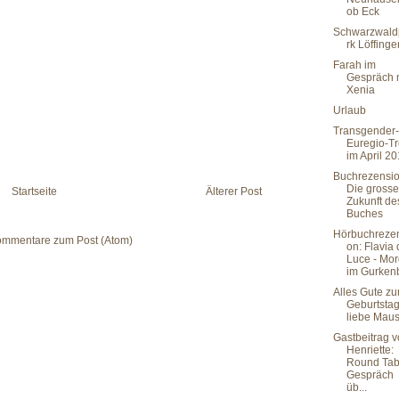
ob Eck
Schwarzwald
rk Löffinge
Farah im
Gespräch 
Xenia
Urlaub
Transgender-
Euregio-Tr
im April 2
Buchrezensio
Die grosse
Startseite
Älterer Post
Zukunft de
Buches
Hörbuchreze
mmentare zum Post (Atom)
on: Flavia
Luce - Mo
im Gurkenb
Alles Gute z
Geburtsta
liebe Mau
Gastbeitrag 
Henriette:
Round Tab
Gespräch
üb...