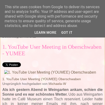
This site uses cookies from Google to deliver its services
and to analyze traffic. Your IP address and user-agent are
shared with Google along with performance and security
metrics to ensure quality of service, generate usage
statistics, and to detect and address abuse.
▼
LEARN MORE
GOT IT
Donnerstag, 19. Mai 2011
1. YouTube User Meeting in Oberschwaben
- YUMEE
1. YouTube User Meeting (YOUMEE) Oberschwaben
Ursprünglich hochgeladen von
Michaela-W
Als ich gestern Abend in Weingarten ankam, schien die
Sonne und es war schönstes Wetter.
Udo aus Weingarten
hatte im Café Museum einen Tisch reserviert. Leider hatte
ich in keiner meiner Emails mit ihm, nach seiner