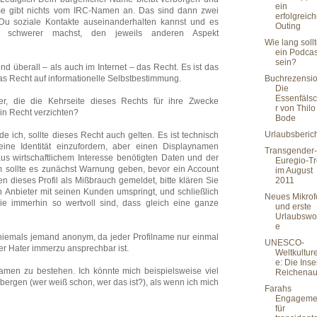
ein
me gibt nichts vom IRC-Namen an. Das sind dann zwei
erfolgreic
r Du soziale Kontakte auseinanderhalten kannst und es
Outing
s schwerer machst, den jeweils anderen Aspekt
Wie lang soll
ein Podcas
sein?
nd überall – als auch im Internet – das Recht. Es ist das
s Recht auf informationelle Selbstbestimmung.
Buchrezensio
Die
Essenfäls
ter, die die Kehrseite dieses Rechts für ihre Zwecke
r von Thilo
n Recht verzichten?
Bode
Urlaubsberic
e ich, sollte dieses Recht auch gelten. Es ist technisch
ine Identität einzufordern, aber einen Displaynamen
Transgender-
us wirtschaftlichem Interesse benötigten Daten und der
Euregio-Tr
 sollte es zunächst Warnung geben, bevor ein Account
im August
en dieses Profil als Mißbrauch gemeldet, bitte klären Sie
2011
in Anbieter mit seinen Kunden umspringt, und schließlich
Neues Mikrof
ie immerhin so wertvoll sind, dass gleich eine ganze
und erste
Urlaubswo
e
s niemals jemand anonym, da jeder Profilname nur einmal
UNESCO-
der Hater immerzu ansprechbar ist.
Weltkultur
e: Die Inse
namen zu bestehen. Ich könnte mich beispielsweise viel
Reichena
rbergen (wer weiß schon, wer das ist?), als wenn ich mich
Farahs
Engageme
für