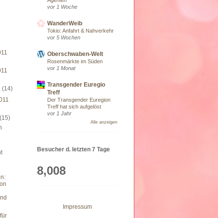
vor 1 Woche
WanderWeib
Tokio: Anfahrt & Nahverkehr
vor 5 Wochen
011
Oberschwaben-Welt
Rosenmärkte im Süden
vor 1 Monat
011
Transgender Euregio
1
(14)
Treff
011
Der Transgender Euregion
Treff hat sich aufgelöst
vor 1 Jahr
(15)
Alle anzeigen
n
Besucher d. letzten 7 Tage
t
8,008
n:
on
und
Impressum
für