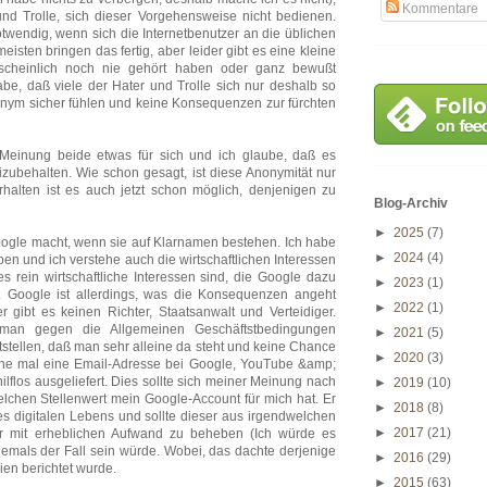
Kommentare
nd Trolle, sich dieser Vorgehensweise nicht bedienen.
otwendig, wenn sich die Internetbenutzer an die üblichen
eisten bringen das fertig, aber leider gibt es eine kleine
cheinlich noch nie gehört haben oder ganz bewußt
be, daß viele der Hater und Trolle sich nur deshalb so
donym sicher fühlen und keine Konsequenzen zur fürchten
Meinung beide etwas für sich und ich glaube, daß es
beizubehalten. Wie schon gesagt, ist diese Anonymität nur
rhalten ist es auch jetzt schon möglich, denjenigen zu
Blog-Archiv
►
2025
(7)
Google macht, wenn sie auf Klarnamen bestehen. Ich habe
►
2024
(4)
n und ich verstehe auch die wirtschaftlichen Interessen
s rein wirtschaftliche Interessen sind, die Google dazu
►
2023
(1)
n. Google ist allerdings, was die Konsequenzen angeht
►
2022
(1)
 gibt es keinen Richter, Staatsanwalt und Verteidiger.
man gegen die Allgemeinen Geschäftstbedingungen
►
2021
(5)
tstellen, daß man sehr alleine da steht und keine Chance
►
2020
(3)
che mal eine Email-Adresse bei Google, YouTube &amp;
hilflos ausgeliefert. Dies sollte sich meiner Meinung nach
►
2019
(10)
welchen Stellenwert mein Google-Account für mich hat. Er
►
2018
(8)
es digitalen Lebens und sollte dieser aus irgendwelchen
►
2017
(21)
r mit erheblichen Aufwand zu beheben (Ich würde es
 jemals der Fall sein würde. Wobei, das dachte derjenige
►
2016
(29)
ien berichtet wurde.
►
2015
(63)