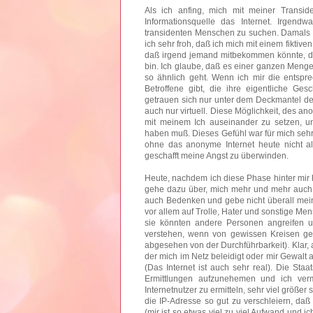
Als ich anfing, mich mit meiner Transid
Informationsquelle das Internet. Irgen
transidenten Menschen zu suchen. Damals n
ich sehr froh, daß ich mich mit einem fiktiv
daß irgend jemand mitbekommen könnte, de
bin. Ich glaube, daß es einer ganzen Meng
so ähnlich geht. Wenn ich mir die entspr
Betroffene gibt, die ihre eigentliche Ges
getrauen sich nur unter dem Deckmantel der
auch nur virtuell. Diese Möglichkeit, des a
mit meinem Ich auseinander zu setzen, un
haben muß. Dieses Gefühl war für mich sehr 
ohne das anonyme Internet heute nicht al
geschafft meine Angst zu überwinden.
Heute, nachdem ich diese Phase hinter mir 
gehe dazu über, mich mehr und mehr auch
auch Bedenken und gebe nicht überall mein
vor allem auf Trolle, Hater und sonstige Me
sie könnten andere Personen angreifen u
verstehen, wenn von gewissen Kreisen ge
abgesehen von der Durchführbarkeit). Klar, 
der mich im Netz beleidigt oder mir Gewalt
(Das Internet ist auch sehr real). Die Staat
Ermittlungen aufzunehemen und ich ver
Internetnutzer zu ermitteln, sehr viel größer
die IP-Adresse so gut zu verschleiern, daß
(mir ist so etwas viel zu viel Aufwand und i