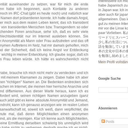
interessiere ich m
entiät auseinander zu setzen, war für mich die erste
habe Japanisch zu
dwann habe ich begonnen, auch Kontakte zu anderen
in Japan war. Ich i
och im IRC-Chat (gibt es heute noch) und natürlich war
aber auch für japa
en Namen dort präsentieren konnte. Ich hatte damals Angst,
allgemeinen. Das ic
r mich aus dem realen Leben kennt, das ich transident
gut zu meinen Inter
e von transidenten Menschen bzw. Transgendern so oder
mir vor die Linse k
echenden Foren anschaue, sehe ich, daß es sehr viele
paar Vorlie
chlechtsidentität nur im Internet ausleben können. Sie
リードリヒスハー
 Anonymität als Mann oder Frau aufzutreten und das oft
少し私の生活につ
nonymen Auftretens im Netz, hat mir damals geholfen, mich
語を勉強していま
d der Sicherheit, daß ich keine Angst vor Entdeckung
本の文化や日本の
wichtig in meiner Entwicklung. Ich glaube sogar, daß ich
を勉強し始めまし
s Frau leben würde. Ich hätte es wahrscheinlich nicht
Mein Profil vollstä
habe, brauche ich mich nicht mehr zu verstecken und ich
 mit meinem Klarnamen zu zeigen. Dabei habe ich aber
Google Suche
en "richtigen" Namen an. Die Bedenken erstrecken sich
nschen im Internet, die meinen hier herrsche Anarchie und
nd diffamieren. Aus dieser Warte heraus, kann ich es
fordert wird, seinen richtigen Namen anzugeben (ganz
auch jetzt gibt es keine absolute Anonymität und Jemand,
 androht, kann ich genauso anzeigen wie im realen Leben
Abonnieren
sanwaltschaft ist, soweit ich weiß, dann verpflichtet, die
mute mal, daß deren Möglichkeiten einen anonymen
 sind, als die meinigen. Klar ich kenne auch Möglichkeiten,
Posts
 eine Ermittlung derselben schwierig bis unmöglich wird
ch habe nichts zu verbergen, deshalb mache ich es nicht),