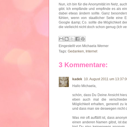
Nun, ich bin für die Anonymität im Netz, a
gibt. Ich empfände und empfinde es als ei
dabei etwas ändern sollte. Ganz besonders
fühlen, wenn von staatlicher Seite eine E
Google &amp; Co. sollte die Möglichkeit de
die vielleicht nicht doch schon genug (Ich 
Eingestellt von
Michaela Werner
Tags:
Gedanken
,
Internet
3 Kommentare:
kadek
10. August 2011 um 13:37:
Hallo Michaela,
schön, dass Du Deine Ansicht hierz
eben auch mal die verschiede
Möglichkeit erhalten, generell zu
und dass man sie deswegen nicht d
Was mir oft auffällt ist, dass an
einen anderen Namen gibst, ist da
bist Du also keineswegs anonym. 