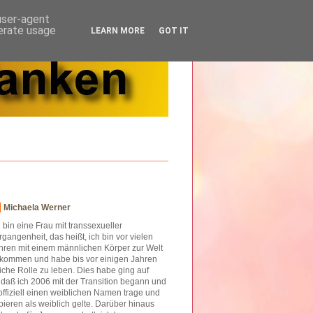
 user-agent
nerate usage
LEARN MORE
GOT IT
Michaela Werner
h bin eine Frau mit transsexueller
rgangenheit, das heißt, ich bin vor vielen
hren mit einem männlichen Körper zur Welt
kommen und habe bis vor einigen Jahren
iche Rolle zu leben. Dies habe ging auf
o daß ich 2006 mit der Transition begann und
offiziell einen weiblichen Namen trage und
ieren als weiblich gelte. Darüber hinaus