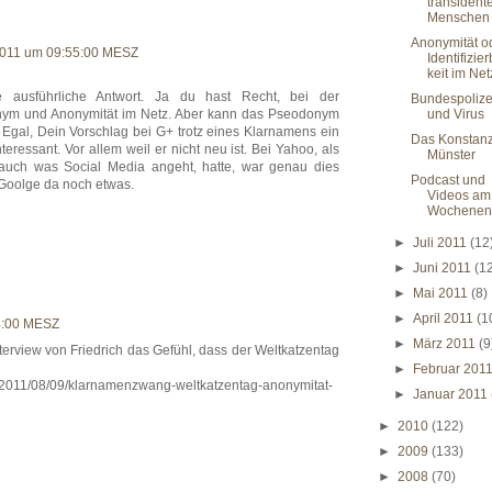
transident
Menschen
Anonymität o
2011 um 09:55:00 MESZ
Identifizie
keit im Ne
e ausführliche Antwort. Ja du hast Recht, bei der
Bundespolize
ym und Anonymität im Netz. Aber kann das Pseodonym
und Virus
 Egal, Dein Vorschlag bei G+ trotz eines Klarnamens ein
Das Konstan
eressant. Vor allem weil er nicht neu ist. Bei Yahoo, als
Münster
 auch was Social Media angeht, hatte, war genau dies
Podcast und
i Goolge da noch etwas.
Videos am
Wochenen
►
Juli 2011
(12
►
Juni 2011
(1
►
Mai 2011
(8)
►
April 2011
(1
4:00 MESZ
►
März 2011
(9
terview von Friedrich das Gefühl, dass der Weltkatzentag
►
Februar 201
/2011/08/09/klarnamenzwang-weltkatzentag-anonymitat-
►
Januar 2011
►
2010
(122)
►
2009
(133)
►
2008
(70)