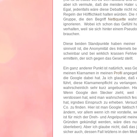
aber ich vermute, daß die meisten Hater u
Egal, jedenfalls wäre diese Debatte nicht n
Regeln der Höfflichkeit halten würden. Die m
Gruppe, die den Begriff
Nettiquette
wahrs
ignorieren. Wobei ich schon das Gefühl ha
verhalten, weil sie sich hinter einem Pseu
brauchen.
Diese beiden Standpunkte haben meiner 
sinnvoll ist, die Anonymität des Internets 
scheinbar und bei wirklich krassen Fehlve
ermitteln, der sich gegen das Gesetz stellt.
Ein ganz anderer Punkt ist natürlich, was 
meinen Klarnamen in meinen
Profil
angegebe
die Google dabei hat. Ja ich glaube, daß e
führt, diese Klarnamenpflicht zu verlange
wahrscheinlich sehr kurz angebunden. Hier
Wenn Google den Stecker zieht, weil 
verstossen hat, wird man wahrscheinlich fes
hat, irgndwo Einspruch zu erheben. Versu
Co. zu finden. Hier ist man Google faktisch 
ändern, vor allem wenn ich mir vorstelle, 
ist für mich der Dreh- und Angelpunkt mein
Gründen gekündigt werden, wäre dies nu
überleben). Aber ich glaube nicht, daß das
sicher auch, dessen Fall letztens in den Med