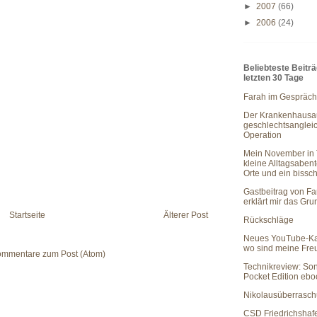
►
2007
(66)
►
2006
(24)
Beliebteste Beitr
letzten 30 Tage
Farah im Gespräch
Der Krankenhausau
geschlechtsanglei
Operation
Mein November in 
kleine Alltagsaben
Orte und ein bissc
Gastbeitrag von Fa
erklärt mir das Gr
Startseite
Älterer Post
Rückschläge
Neues YouTube-Ka
wo sind meine Fr
mmentare zum Post (Atom)
Technikreview: So
Pocket Edition eb
Nikolausüberrasc
CSD Friedrichshaf