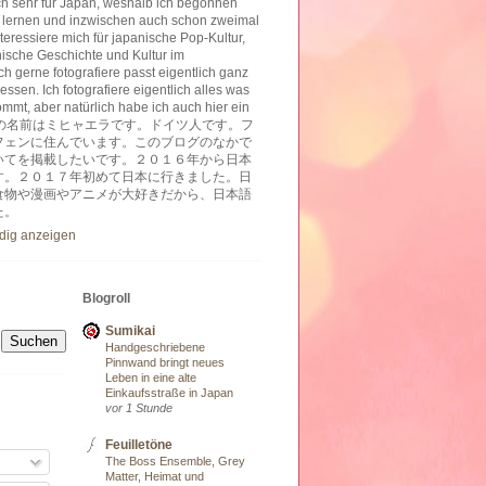
ich sehr für Japan, weshalb ich begonnen
 lernen und inzwischen auch schon zweimal
nteressiere mich für japanische Pop-Kultur,
nische Geschichte und Kultur im
h gerne fotografiere passt eigentlich ganz
essen. Ich fotografiere eigentlich alles was
ommt, aber natürlich habe ich auch hier ein
ben. 私の名前はミヒャエラです。ドイツ人です。フ
フェンに住んでいます。このブログのなかで
いてを掲載したいです。２０１６年から日本
す。２０１７年初めて日本に行きました。日
食物や漫画やアニメが大好きだから、日本語
た。
ndig anzeigen
Blogroll
Sumikai
Handgeschriebene
Pinnwand bringt neues
Leben in eine alte
Einkaufsstraße in Japan
vor 1 Stunde
Feuilletöne
The Boss Ensemble, Grey
Matter, Heimat und