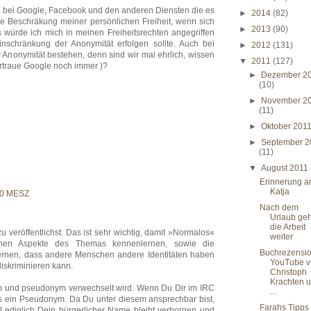
uch bei Google, Facebook und den anderen Diensten die es
►
2014
(82)
ne Beschräkung meiner persönlichen Freiheit, wenn sich
►
2013
(90)
 würde ich mich in meinen Freiheitsrechten angegriffen
inschränkung der Anonymität erfolgen sollte. Auch bei
►
2012
(131)
r Anonymität bestehen, denn sind wir mal ehrlich, wissen
▼
2011
(127)
vertraue Google noch immer )?
►
Dezember 2
(10)
►
November 2
(11)
►
Oktober 201
►
September 2
(11)
▼
August 2011
Erinnerung a
Katja
00 MESZ
Nach dem
Urlaub geh
die Arbeit
u veröffentlichst. Das ist sehr wichtig, damit »Normalos«
weiter
nen Aspekte des Themas kennenlernen, sowie die
Buchrezensio
 lernen, dass andere Menschen andere Identitäten haben
YouTube v
iskriminieren kann.
Christoph
Krachten 
onym und pseudonym verwechselt wird. Wenn Du Dir im IRC
...
s ein Pseudonym. Da Du unter diesem ansprechbar bist,
Farahs Tipps 
Lediglich Dein bürgerlicher Name bleibt verborgen und