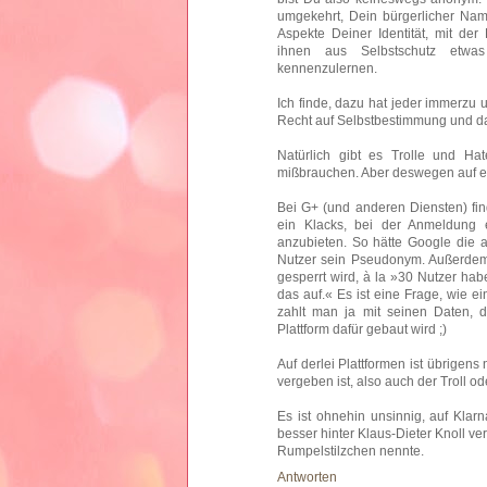
umgekehrt, Dein bürgerlicher Na
Aspekte Deiner Identität, mit de
ihnen aus Selbstschutz etwa
kennenzulernen.
Ich finde, dazu hat jeder immerzu u
Recht auf Selbstbestimmung und da
Natürlich gibt es Trolle und Ha
mißbrauchen. Aber deswegen auf ei
Bei G+ (und anderen Diensten) find
ein Klacks, bei der Anmeldung e
anzubieten. So hätte Google die a
Nutzer sein Pseudonym. Außerdem
gesperrt wird, à la »30 Nutzer hab
das auf.« Es ist eine Frage, wie e
zahlt man ja mit seinen Daten, d
Plattform dafür gebaut wird ;)
Auf derlei Plattformen ist übrigen
vergeben ist, also auch der Troll o
Es ist ohnehin unsinnig, auf Klar
besser hinter Klaus-Dieter Knoll ve
Rumpelstilzchen nennte.
Antworten