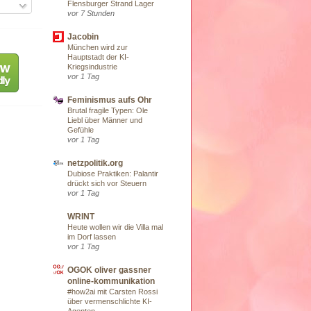
Flensburger Strand Lager
vor 7 Stunden
Jacobin
München wird zur
Hauptstadt der KI-
Kriegsindustrie
vor 1 Tag
Feminismus aufs Ohr
Brutal fragile Typen: Ole
Liebl über Männer und
Gefühle
vor 1 Tag
netzpolitik.org
Dubiose Praktiken: Palantir
drückt sich vor Steuern
vor 1 Tag
WRINT
Heute wollen wir die Villa mal
im Dorf lassen
vor 1 Tag
OGOK oliver gassner
online-kommunikation
#how2ai mit Carsten Rossi
über vermenschlichte KI-
Agenten