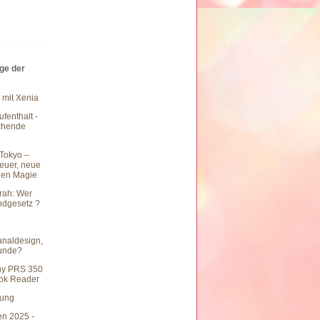
äge der
 mit Xenia
fenthalt -
chende
Tokyo –
teuer, neue
hen Magie
rah: Wer
undgesetz ?
naldesign,
eunde?
ny PRS 350
ook Reader
hung
en 2025 -