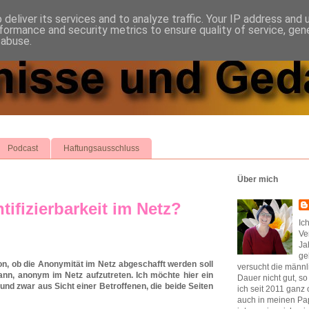
deliver its services and to analyze traffic. Your IP address and
formance and security metrics to ensure quality of service, ge
 abuse.
Podcast
Haftungsausschluss
Über mich
ifizierbarkeit im Netz?
Ic
Ve
Ja
ge
ion, ob die Anonymität im Netz abgeschafft werden soll
versucht die männl
kann, anonym im Netz aufzutreten. Ich möchte hier ein
Dauer nicht gut, s
d zwar aus Sicht einer Betroffenen, die beide Seiten
ich seit 2011 ganz 
auch in meinen Pap