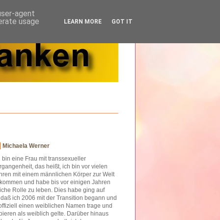
 user-agent
nerate usage
LEARN MORE
GOT IT
Michaela Werner
h bin eine Frau mit transsexueller
rgangenheit, das heißt, ich bin vor vielen
hren mit einem männlichen Körper zur Welt
kommen und habe bis vor einigen Jahren
iche Rolle zu leben. Dies habe ging auf
o daß ich 2006 mit der Transition begann und
offiziell einen weiblichen Namen trage und
ieren als weiblich gelte. Darüber hinaus