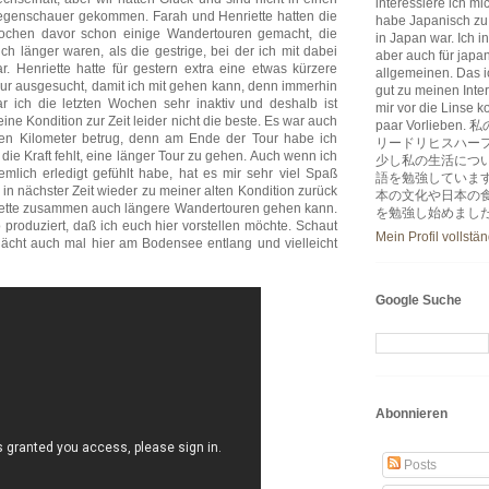
interessiere ich m
genschauer gekommen. Farah und Henriette hatten die
habe Japanisch zu
chen davor schon einige Wandertouren gemacht, die
in Japan war. Ich i
ch länger waren, als die gestrige, bei der ich mit dabei
aber auch für japa
r. Henriette hatte für gestern extra eine etwas kürzere
allgemeinen. Das ic
ur ausgesucht, damit ich mit gehen kann, denn immerhin
gut zu meinen Inter
r ich die letzten Wochen sehr inaktiv und deshalb ist
mir vor die Linse k
ine Kondition zur Zeit leider nicht die beste. Es war auch
paar Vorlie
ben Kilometer betrug, denn am Ende der Tour habe ich
リードリヒスハー
die Kraft fehlt, eine länger Tour zu gehen. Auch wenn ich
少し私の生活につ
ich erledigt gefühlt habe, hat es mir sehr viel Spaß
語を勉強していま
h in nächster Zeit wieder zu meiner alten Kondition zurück
本の文化や日本の
iette zusammen auch längere Wandertouren gehen kann.
を勉強し始めまし
roduziert, daß ich euch hier vorstellen möchte. Schaut
Mein Profil vollstä
nächt auch mal hier am Bodensee entlang und vielleicht
Google Suche
Abonnieren
Posts