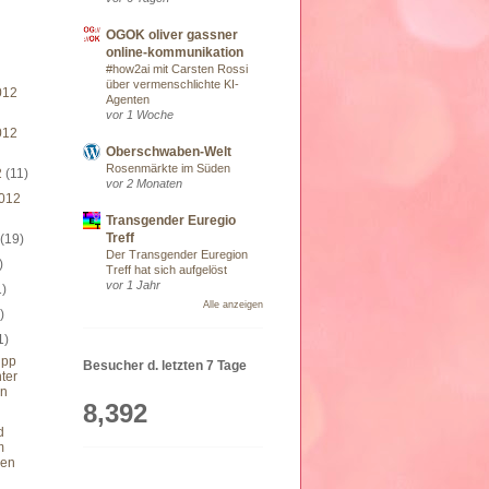
OGOK oliver gassner
online-kommunikation
#how2ai mit Carsten Rossi
über vermenschlichte KI-
012
Agenten
vor 1 Woche
012
Oberschwaben-Welt
Rosenmärkte im Süden
2
(11)
vor 2 Monaten
012
Transgender Euregio
Treff
2
(19)
Der Transgender Euregion
)
Treff hat sich aufgelöst
vor 1 Jahr
1)
Alle anzeigen
)
1)
upp
Besucher d. letzten 7 Tage
ter
in
8,392
d
m
ren