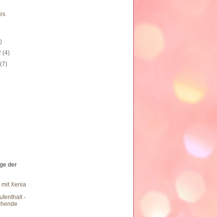
es
)
2
(4)
2
(7)
äge der
 mit Xenia
fenthalt -
chende