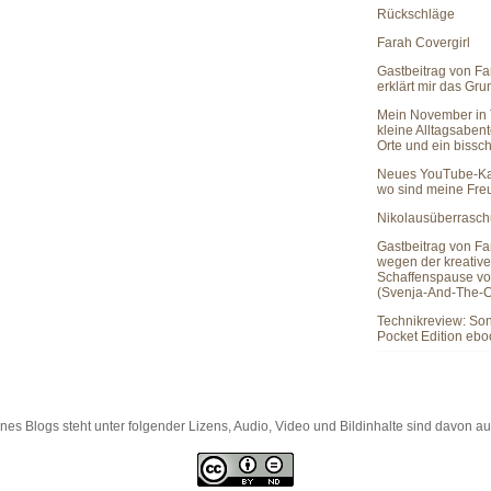
Rückschläge
Farah Covergirl
Gastbeitrag von Fa
erklärt mir das Gr
Mein November in 
kleine Alltagsaben
Orte und ein bissc
Neues YouTube-Ka
wo sind meine Fr
Nikolausüberrasc
Gastbeitrag von Fa
wegen der kreativ
Schaffenspause vo
(Svenja-And-The-C
Technikreview: So
Pocket Edition eb
es Blogs steht unter folgender Lizens, Audio, Video und Bildinhalte sind davon