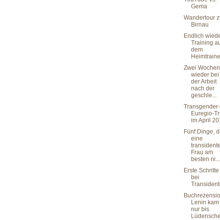
Gema
Wandertour z
Birnau
Endlich wied
Training a
dem
Heimtraine
Zwei Wochen
wieder bei
der Arbeit
nach der
geschle...
Transgender-
Euregio-Tr
im April 2
Fünf Dinge, d
eine
transident
Frau am
besten ni...
Erste Schritte
bei
Transidenti
Buchrezensio
Lenin kam
nur bis
Lüdensche