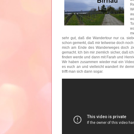
Re
Wo
au
wa
To
wa
me
sehr gut, daß die Wandertour nur ca. sie
schon gemerkt, daß mir teilweise doch noch 
mich am Ende des Wanderweges doch zieml
gemacht. Ich bin mir ziemlich sicher, daß ic
finden werde und dann mit Farah und Henr
Wir haben zusammen wieder mal ein Video p
es euch an und vielleicht wandert ihr dem
trifft man sich dann sogar.