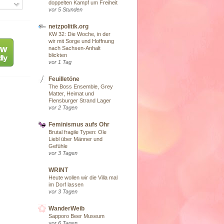
doppelten Kampf um Freiheit
vor 5 Stunden
netzpolitik.org
KW 32: Die Woche, in der
wir mit Sorge und Hoffnung
nach Sachsen-Anhalt
blickten
vor 1 Tag
Feuilletöne
The Boss Ensemble, Grey
Matter, Heimat und
Flensburger Strand Lager
vor 2 Tagen
Feminismus aufs Ohr
Brutal fragile Typen: Ole
Liebl über Männer und
Gefühle
vor 3 Tagen
WRINT
Heute wollen wir die Villa mal
im Dorf lassen
vor 3 Tagen
WanderWeib
Sapporo Beer Museum
vor 6 Tagen