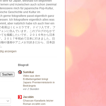
ich sehr für Japan, weshalb ich begonnen
 lernen und inzwischen auch schon zweimal
nteressiere mich für japanische Pop-Kultur,
nische Geschichte und Kultur im
h gerne fotografiere passt eigentlich ganz
essen. Ich fotografiere eigentlich alles was
ommt, aber natürlich habe ich auch hier ein
ben. 私の名前はミヒャエラです。ドイツ人です。フ
フェンに住んでいます。このブログのなかで
いてを掲載したいです。２０１６年から日本
す。２０１７年初めて日本に行きました。日
食物や漫画やアニメが大好きだから、日本語
た。
ndig anzeigen
Blogroll
Sumikai
Video aus dem
Erdbebengebiet bringt
Japans Premierministerin in
Bedrängnis
vor 2 Stunden
Jacobin
Ghassan Kanafanis letzter
Roman erzählt vom