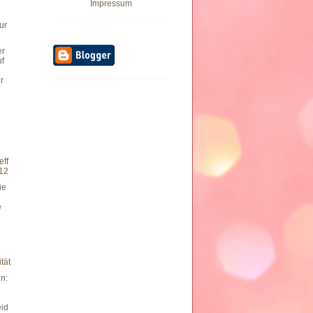
Impressum
ur
er
uf
r
eff
012
ie
e
tät
n:
id