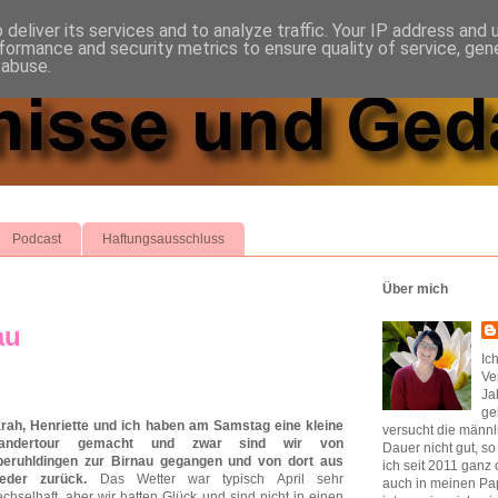
deliver its services and to analyze traffic. Your IP address and
formance and security metrics to ensure quality of service, ge
 abuse.
Podcast
Haftungsausschluss
Über mich
au
Ic
Ve
Ja
ge
rah, Henriette und ich haben am Samstag eine kleine
versucht die männl
andertour gemacht und zwar sind wir von
Dauer nicht gut, s
eruhldingen zur Birnau gegangen und von dort aus
ich seit 2011 ganz 
ieder zurück.
Das Wetter war typisch April sehr
auch in meinen Pap
chselhaft, aber wir hatten Glück und sind nicht in einen