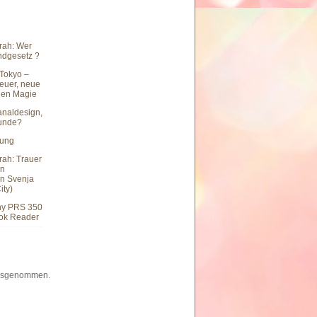
rah: Wer
undgesetz ?
Tokyo –
teuer, neue
hen Magie
naldesign,
eunde?
hung
rah: Trauer
en
n Svenja
ity)
ny PRS 350
ook Reader
 ausgenommen.