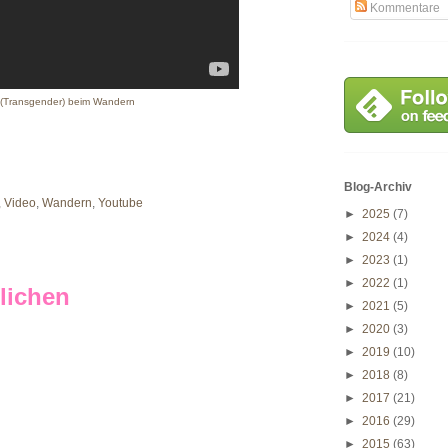
Kommentare
e (Transgender) beim Wandern
Blog-Archiv
,
Video
,
Wandern
,
Youtube
►
2025
(7)
►
2024
(4)
►
2023
(1)
►
2022
(1)
lichen
►
2021
(5)
►
2020
(3)
►
2019
(10)
►
2018
(8)
►
2017
(21)
►
2016
(29)
►
2015
(63)