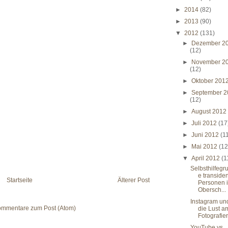
►
2014
(82)
►
2013
(90)
▼
2012
(131)
►
Dezember 2
(12)
►
November 2
(12)
►
Oktober 201
►
September 2
(12)
►
August 201
►
Juli 2012
(17
►
Juni 2012
(1
►
Mai 2012
(12
▼
April 2012
(1
Selbsthilfegr
e transiden
Startseite
Älterer Post
Personen 
Obersch...
Instagram un
mmentare zum Post (Atom)
die Lust a
Fotografie
YouTube vs.