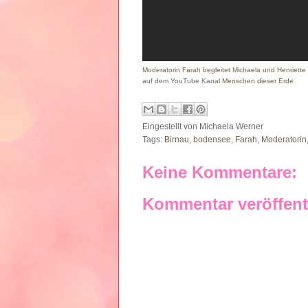
Moderatorin Farah begleitet Michaela und Henriett
auf dem YouTube Kanal
Menschen dieser Erde
Eingestellt von
Michaela Werner
Tags:
Birnau
,
bodensee
,
Farah
,
Moderatorin
Keine Kommentare:
Kommentar veröffent