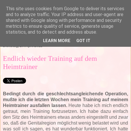
This site uses cookies from Google to deliver its services
and to analyze traffic. Your IP address and user-agent are
shared with Google along with performance and security
metrics to ensure quality of service, generate usage
statistics, and to detect and address abuse.
▼
LEARN MORE
GOT IT
Dienstag, 17. April 2012
Endlich wieder Training auf dem
Heimtrainer
Bedingt durch die geschlechtsangleichende Operation,
mußte ich die letzten Wochen mein Training auf meinem
Heimtrainer ausfallen lassen.
Heute habe ich mich endlich
getraut, mein Training fortzusetzen. Ich habe dazu einfach
den Sitz des Heimtrainers etwas anders eingestellt und zwar
so, daß die Genitalregion möglichst wenig belastet wird und
was soll ich sagen, es hat wunderbar funktioniert. Ich hatte