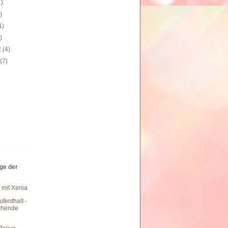
1)
)
1)
)
2
(4)
2
(7)
äge der
 mit Xenia
fenthalt -
chende