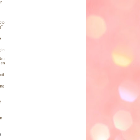
en
oto
g"
b
gin
äru
len
mit
ung
f
nn
)