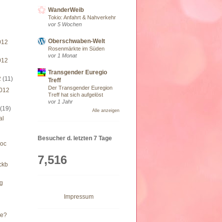
WanderWeib
Tokio: Anfahrt & Nahverkehr
vor 5 Wochen
Oberschwaben-Welt
012
Rosenmärkte im Süden
vor 1 Monat
012
Transgender Euregio
2
(11)
Treff
Der Transgender Euregion
012
Treff hat sich aufgelöst
vor 1 Jahr
2
(19)
Alle anzeigen
al
Besucher d. letzten 7 Tage
oc
7,516
ckb
g
Impressum
he?