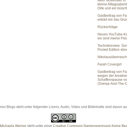
Mein November in 
kleine Alltagsaben
Orte und ein bissc
Gastbeitrag von Fa
erklärt mir das Gr
Rückschläge
Neues YouTube-Ka
wo sind meine Fr
Technikreview: So
Pocket Edition eb
Nikolausüberrasc
Farah Covergirl
Gastbeitrag von Fa
wegen der kreativ
Schaffenspause vo
(Svenja-And-The-C
es Blogs steht unter folgender Lizens, Audio, Video und Bildinhalte sind davon
Michaela Werner
steht unter einer
Creative Commons Namensnennung-Keine Bearb