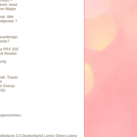
Tokyo –
teuer, neue
hen Magie
rah: Wer
undgesetz ?
naldesign,
eunde?
ny PRS 350
ook Reader
hung
rah: Trauer
en
n Svenja
ity)
 ausgenommen.
eitung 3.0 Deutschland Lizenz Diese Lizenz