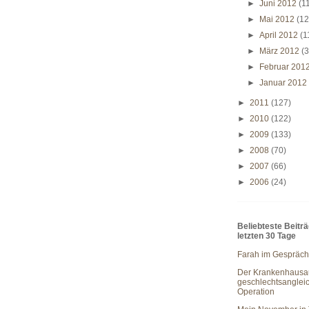
►
Juni 2012
(1
►
Mai 2012
(12
►
April 2012
(1
►
März 2012
(3
►
Februar 201
►
Januar 201
►
2011
(127)
►
2010
(122)
►
2009
(133)
►
2008
(70)
►
2007
(66)
►
2006
(24)
Beliebteste Beitr
letzten 30 Tage
Farah im Gespräch
Der Krankenhausau
geschlechtsanglei
Operation