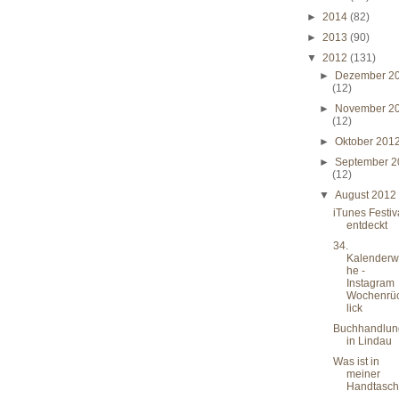
►
2014
(82)
►
2013
(90)
▼
2012
(131)
►
Dezember 2
(12)
►
November 2
(12)
►
Oktober 201
►
September 2
(12)
▼
August 201
iTunes Festiv
entdeckt
34.
Kalenderw
he -
Instagram
Wochenrü
lick
Buchhandlun
in Lindau
Was ist in
meiner
Handtasc