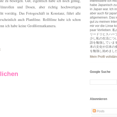
te zu besorgen. Gut, eigentlich habe ich noch genug,
interessiere ich m
habe Japanisch zu
lmrollen und Dosen, aber richtig hochwertigen
in Japan war. Ich i
cht vorrätig. Das Fotogeschäft in Konstanz, führt alle
aber auch für japa
allgemeinen. Das ic
scheinlich auch Planfilme. Rollfilme habe ich schon
gut zu meinen Inter
 denn ich habe keine Großformatkamera.
mir vor die Linse k
paar Vorlie
リードリヒスハー
少し私の生活につ
語を勉強していま
本の文化や日本の
k
を勉強し始めまし
Mein Profil vollstä
Google Suche
lichen
Abonnieren
Posts