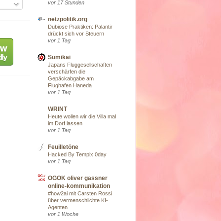
vor 17 Stunden
netzpolitik.org
Dubiose Praktiken: Palantir
drückt sich vor Steuern
vor 1 Tag
Sumikai
Japans Fluggesellschaften
verschärfen die
Gepäckabgabe am
Flughafen Haneda
vor 1 Tag
WRINT
Heute wollen wir die Villa mal
im Dorf lassen
vor 1 Tag
Feuilletöne
Hacked By Tempix 0day
vor 1 Tag
OGOK oliver gassner
online-kommunikation
#how2ai mit Carsten Rossi
über vermenschlichte KI-
Agenten
vor 1 Woche