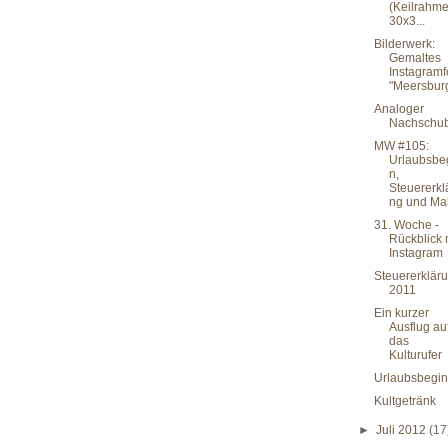
(Keilrahm
30x3...
Bilderwerk:
Gemaltes
Instagramf
"Meersbur
Analoger
Nachschu
MW #105:
Urlaubsbe
n,
Steuererkl
ng und Ma
31. Woche -
Rückblick 
Instagram
Steuererklär
2011
Ein kurzer
Ausflug au
das
Kulturufer
Urlaubsbegi
Kultgetränk
►
Juli 2012
(17