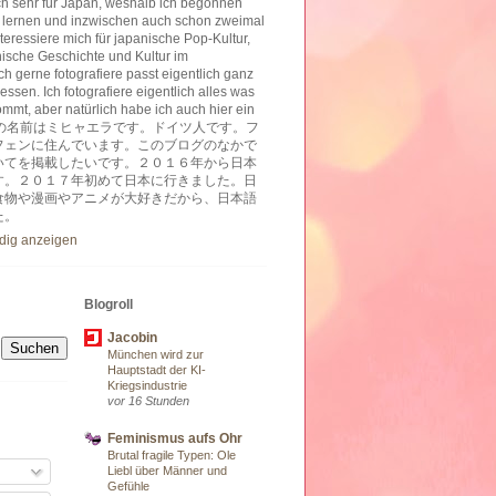
ich sehr für Japan, weshalb ich begonnen
 lernen und inzwischen auch schon zweimal
nteressiere mich für japanische Pop-Kultur,
nische Geschichte und Kultur im
h gerne fotografiere passt eigentlich ganz
essen. Ich fotografiere eigentlich alles was
ommt, aber natürlich habe ich auch hier ein
ben. 私の名前はミヒャエラです。ドイツ人です。フ
フェンに住んでいます。このブログのなかで
いてを掲載したいです。２０１６年から日本
す。２０１７年初めて日本に行きました。日
食物や漫画やアニメが大好きだから、日本語
た。
ndig anzeigen
Blogroll
Jacobin
München wird zur
Hauptstadt der KI-
Kriegsindustrie
vor 16 Stunden
Feminismus aufs Ohr
Brutal fragile Typen: Ole
Liebl über Männer und
Gefühle