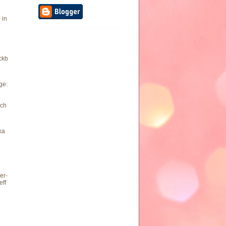
 in
ckb
ge:
ch
ka
er-
eff