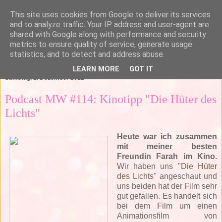
This site uses cookies from Google to deliver its services
and to analyze traffic. Your IP address and user-agent are
shared with Google along with performance and security
metrics to ensure quality of service, generate usage
statistics, and to detect and address abuse.
▼
LEARN MORE
GOT IT
Samstag, 1. Dezember 2012
Podcast MW #114: Kinotipp "Die Hüter des
Lichts"
Heute war ich zusammen
mit meiner besten
Freundin Farah im Kino.
Wir haben uns "
Die Hüter
des Lichts
" angeschaut und
uns beiden hat der Film sehr
gut gefallen. Es handelt sich
bei dem Film um einen
Animationsfilm von