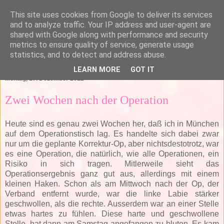
This site uses cookies from Google to deliver its services
and to analyze traffic. Your IP address and user-agent are
shared with Google along with performance and security
metrics to ensure quality of service, generate usage
statistics, and to detect and address abuse.
▼
LEARN MORE
GOT IT
Montag, 17. Dezember 2012
Zwei Wochen nach der Operation
Heute sind es genau zwei Wochen her, daß ich in München
auf dem Operationstisch lag. Es handelte sich dabei zwar
nur um die geplante Korrektur-Op, aber nichtsdestotrotz, war
es eine Operation, die natürlich, wie alle Operationen, ein
Risiko in sich tragen. Mitlerweile sieht das
Operationsergebnis ganz gut aus, allerdings mit einem
kleinen Haken. Schon als am Mittwoch nach der Op, der
Verband entfernt wurde, war die linke Labie stärker
geschwollen, als die rechte. Ausserdem war an einer Stelle
etwas hartes zu fühlen. Diese harte und geschwollene
Stelle, hat dann am Samstag angefangen zu bluten. Es kam