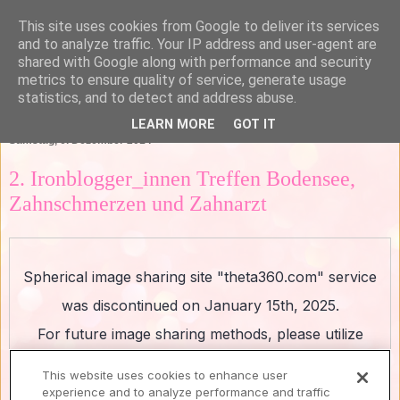
This site uses cookies from Google to deliver its services
and to analyze traffic. Your IP address and user-agent are
shared with Google along with performance and security
metrics to ensure quality of service, generate usage
statistics, and to detect and address abuse.
▼
LEARN MORE
GOT IT
Samstag, 6. Dezember 2014
2. Ironblogger_innen Treffen Bodensee,
Zahnschmerzen und Zahnarzt