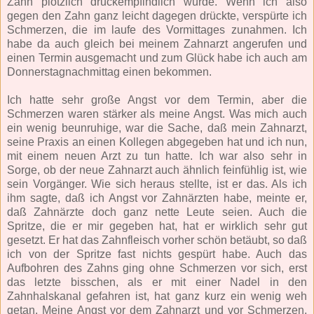
Zahn plötzlich druckempfindlich wurde. Wenn ich also
gegen den Zahn ganz leicht dagegen drückte, verspürte ich
Schmerzen, die im laufe des Vormittages zunahmen. Ich
habe da auch gleich bei meinem Zahnarzt angerufen und
einen Termin ausgemacht und zum Glück habe ich auch am
Donnerstagnachmittag einen bekommen.
Ich hatte sehr große Angst vor dem Termin, aber die
Schmerzen waren stärker als meine Angst. Was mich auch
ein wenig beunruhige, war die Sache, daß mein Zahnarzt,
seine Praxis an einen Kollegen abgegeben hat und ich nun,
mit einem neuen Arzt zu tun hatte. Ich war also sehr in
Sorge, ob der neue Zahnarzt auch ähnlich feinfühlig ist, wie
sein Vorgänger. Wie sich heraus stellte, ist er das. Als ich
ihm sagte, daß ich Angst vor Zahnärzten habe, meinte er,
daß Zahnärzte doch ganz nette Leute seien. Auch die
Spritze, die er mir gegeben hat, hat er wirklich sehr gut
gesetzt. Er hat das Zahnfleisch vorher schön betäubt, so daß
ich von der Spritze fast nichts gespürt habe. Auch das
Aufbohren des Zahns ging ohne Schmerzen vor sich, erst
das letzte bisschen, als er mit einer Nadel in den
Zahnhalskanal gefahren ist, hat ganz kurz ein wenig weh
getan. Meine Angst vor dem Zahnarzt und vor Schmerzen,