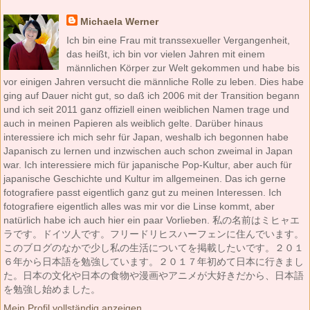
Michaela Werner
Ich bin eine Frau mit transsexueller Vergangenheit,
das heißt, ich bin vor vielen Jahren mit einem
männlichen Körper zur Welt gekommen und habe bis
vor einigen Jahren versucht die männliche Rolle zu leben. Dies habe
ging auf Dauer nicht gut, so daß ich 2006 mit der Transition begann
und ich seit 2011 ganz offiziell einen weiblichen Namen trage und
auch in meinen Papieren als weiblich gelte. Darüber hinaus
interessiere ich mich sehr für Japan, weshalb ich begonnen habe
Japanisch zu lernen und inzwischen auch schon zweimal in Japan
war. Ich interessiere mich für japanische Pop-Kultur, aber auch für
japanische Geschichte und Kultur im allgemeinen. Das ich gerne
fotografiere passt eigentlich ganz gut zu meinen Interessen. Ich
fotografiere eigentlich alles was mir vor die Linse kommt, aber
natürlich habe ich auch hier ein paar Vorlieben. 私の名前はミヒャエ
ラです。ドイツ人です。フリードリヒスハーフェンに住んでいます。
このブログのなかで少し私の生活についてを掲載したいです。２０１
６年から日本語を勉強しています。２０１７年初めて日本に行きまし
た。日本の文化や日本の食物や漫画やアニメが大好きだから、日本語
を勉強し始めました。
Mein Profil vollständig anzeigen