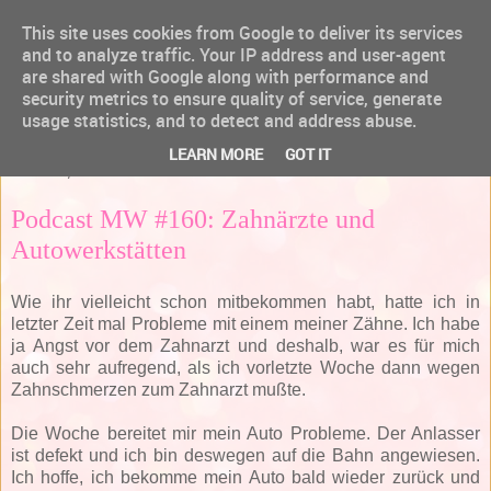
This site uses cookies from Google to deliver its services
and to analyze traffic. Your IP address and user-agent
are shared with Google along with performance and
security metrics to ensure quality of service, generate
usage statistics, and to detect and address abuse.
▼
LEARN MORE
GOT IT
Mittwoch, 10. Dezember 2014
Podcast MW #160: Zahnärzte und
Autowerkstätten
Wie ihr vielleicht schon mitbekommen habt, hatte ich in
letzter Zeit mal Probleme mit einem meiner Zähne. Ich habe
ja Angst vor dem Zahnarzt und deshalb, war es für mich
auch sehr aufregend, als ich vorletzte Woche dann wegen
Zahnschmerzen zum Zahnarzt mußte.
Die Woche bereitet mir mein Auto Probleme. Der Anlasser
ist defekt und ich bin deswegen auf die Bahn angewiesen.
Ich hoffe, ich bekomme mein Auto bald wieder zurück und