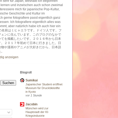
ich sehr für Japan, weshalb ich begonnen
 lernen und inzwischen auch schon zweimal
nteressiere mich für japanische Pop-Kultur,
nische Geschichte und Kultur im
h gerne fotografiere passt eigentlich ganz
essen. Ich fotografiere eigentlich alles was
ommt, aber natürlich habe ich auch hier ein
ben. 私の名前はミヒャエラです。ドイツ人です。フ
フェンに住んでいます。このブログのなかで
いてを掲載したいです。２０１６年から日本
す。２０１７年初めて日本に行きました。日
食物や漫画やアニメが大好きだから、日本語
た。
ndig anzeigen
Blogroll
Sumikai
Japanischer Student eröffnet
Museum für Druckbleistifte
in Kyoto
vor 1 Stunde
Jacobin
München wird zur
Hauptstadt der KI-
Kriegsindustrie