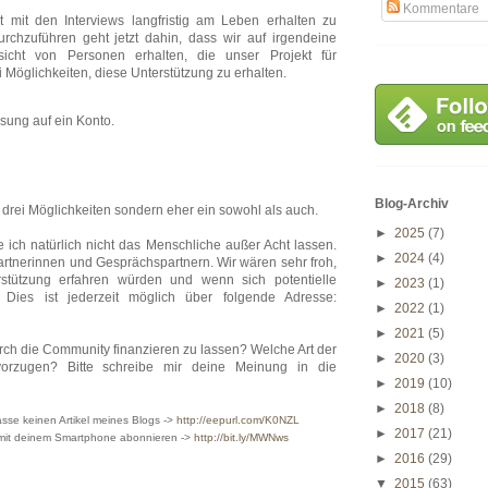
Kommentare
 mit den Interviews langfristig am Leben erhalten zu
rchzuführen geht jetzt dahin, dass wir auf irgendeine
nsicht von Personen erhalten, die unser Projekt für
i Möglichkeiten, diese Unterstützung zu erhalten.
sung auf ein Konto.
Blog-Archiv
r drei Möglichkeiten sondern eher ein sowohl als auch.
►
2025
(7)
 ich natürlich nicht das Menschliche außer Acht lassen.
►
2024
(4)
rtnerinnen und Gesprächspartnern. Wir wären sehr froh,
tützung erfahren würden und wenn sich potentielle
►
2023
(1)
Dies ist jederzeit möglich über folgende Adresse:
►
2022
(1)
►
2021
(5)
urch die Community finanzieren zu lassen? Welche Art der
►
2020
(3)
vorzugen? Bitte schreibe mir deine Meinung in die
►
2019
(10)
►
2018
(8)
sse keinen Artikel meines Blogs ->
http://eepurl.com/K0NZL
►
2017
(21)
 mit deinem Smartphone abonnieren ->
http://bit.ly/MWNws
►
2016
(29)
▼
2015
(63)