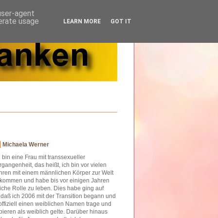
 user-agent
nerate usage
LEARN MORE
GOT IT
Michaela Werner
h bin eine Frau mit transsexueller
rgangenheit, das heißt, ich bin vor vielen
hren mit einem männlichen Körper zur Welt
kommen und habe bis vor einigen Jahren
iche Rolle zu leben. Dies habe ging auf
o daß ich 2006 mit der Transition begann und
offiziell einen weiblichen Namen trage und
ieren als weiblich gelte. Darüber hinaus