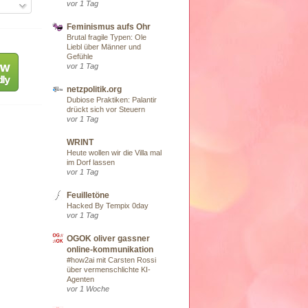
vor 1 Tag
Feminismus aufs Ohr
Brutal fragile Typen: Ole
Liebl über Männer und
Gefühle
vor 1 Tag
netzpolitik.org
Dubiose Praktiken: Palantir
drückt sich vor Steuern
vor 1 Tag
WRINT
Heute wollen wir die Villa mal
im Dorf lassen
vor 1 Tag
Feuilletöne
Hacked By Tempix 0day
vor 1 Tag
OGOK oliver gassner
online-kommunikation
#how2ai mit Carsten Rossi
über vermenschlichte KI-
Agenten
vor 1 Woche