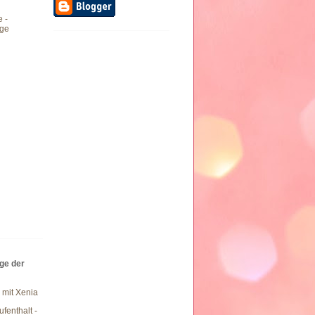
e -
ge
äge der
 mit Xenia
fenthalt -