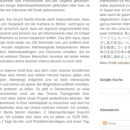
Bekannten und Freundinnen aus der Gegend gefunden.
interessiere ich m
en einige Interviewpartnerinnen gefunden oder man ist
habe Japanisch zu
ten ein Interview mit Farah aufzunehmen.
in Japan war. Ich i
aber auch für japa
nnen. Ein Grund hierfür könnte darin begründet sein, dass
allgemeinen. Das ic
s ein Gespräch vor der Kamera zu führen, nicht ganz so
gut zu meinen Inter
st sicherlich auch, dass wir regional eingeschränkt sind,
mir vor die Linse k
ngespannt und können nur am Wochenende oder im Urlaub
paar Vorlie
 Partnern zu einem Gespräch treffen. Das führ dazu, dass
リードリヒスハー
die nicht weiter als 200 Kilometer von uns entfernt sind.
少し私の生活につ
e Anzahl möglicher Interviewgäste bedauerlicher Weise
語を勉強していま
fach Interviewanfragen von Personen erhalten, die im
本の文化や日本の
land wohnen. Diesen Menschen mussten wir leider immer
を勉強し始めまし
roduktion eines solchen Videos derzeit zu hoch sind.
Mein Profil vollstä
aus eigener Kraft bzw. aus dem Lohn unserer beruflichen
r haben dies immer aus vollem Herzen heraus getan und
en. Allerdings entgehen uns so viele interessante
Google Suche
 und denen wir gerne die Möglichkeit eröffnen möchten,
t anderen zu teilen. Es gibt in Deutschland so viele
geschichten rund um das Thema Transgender bzw.
noch viele Jahre unser Projekt weiterführen könnten. Wir
rtnerInnen in ihrer Heimatstadt zu besuchen und dort hin
bedeutet, dass wir Urlaub nehmen müssen. Ich schätze,
Abonnieren
ch Berlin fahren müssten, 2 Übernachtungen braucht,
bus. Ich schätze mal, dass uns so etwas ca. EUR 500,-
2 Tage für Hin- und Rückfahrt benötigen und einen Tag,
Posts