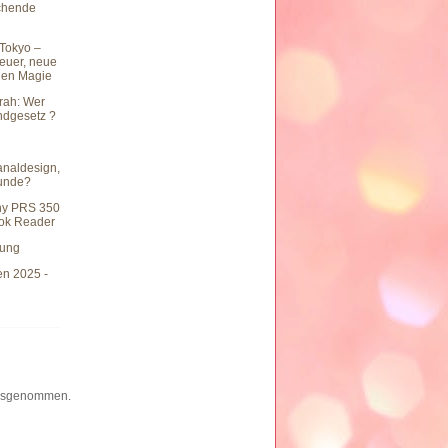
chende
Tokyo –
teuer, neue
hen Magie
rah: Wer
undgesetz ?
naldesign,
eunde?
ny PRS 350
ook Reader
hung
en 2025 -
 ausgenommen.