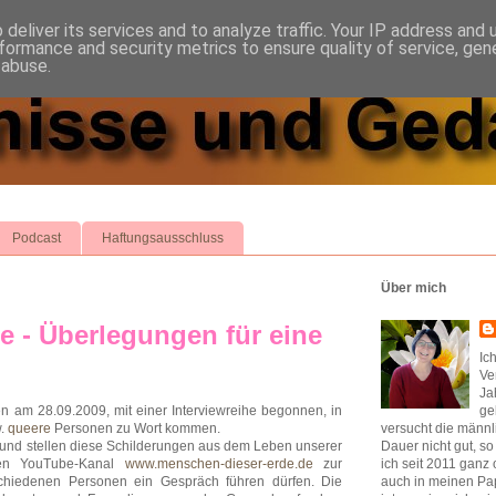
deliver its services and to analyze traffic. Your IP address and
formance and security metrics to ensure quality of service, ge
 abuse.
Podcast
Haftungsausschluss
Über mich
e - Überlegungen für eine
Ic
Ve
Ja
n am 28.09.2009, mit einer Interviewreihe begonnen, in
ge
.
queere
Personen zu Wort kommen.
versucht die männl
und stellen diese Schilderungen aus dem Leben unserer
Dauer nicht gut, s
men YouTube-Kanal
www.menschen-dieser-erde.de
zur
ich seit 2011 ganz 
schiedenen Personen ein Gespräch führen dürfen. Die
auch in meinen Pap