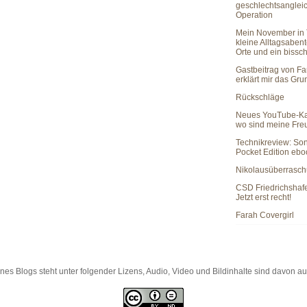
geschlechtsanglei
Operation
Mein November in 
kleine Alltagsaben
Orte und ein bissc
Gastbeitrag von Fa
erklärt mir das Gr
Rückschläge
Neues YouTube-Ka
wo sind meine Fr
Technikreview: So
Pocket Edition eb
Nikolausüberrasc
CSD Friedrichshaf
Jetzt erst recht!
Farah Covergirl
es Blogs steht unter folgender Lizens, Audio, Video und Bildinhalte sind davon