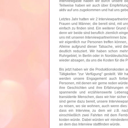
Interviewgäste haben wir durch unsere 
Teilweise haben wir auch über Empfehlung
aktiv auf uns zugekommen und hat uns gebe
Letztes Jahr hatten wir 2 Interviewpartneri
Frauen und Männer, die bereit sind, mit un
einfach zu finden sind. Ein weiterer Grund i
denn wir beide sind beruflich ziemlich ei
uns mit unseren Interviewpartnerinnen bzw.
wir eigentlich nur Personen treffen können, 
Alleine aufgrund dieser Tatsache, wird di
deutlich reduziert. Wir haben schon mehr
Ruhrgebiet, in Berlin oder in Norddeutsch
wieder absagen, da uns die Kosten für die P
Bis jetzt haben wir die Produktionskosten 
Tätigkeiten "zur Verfügung" gestellt. Wi
werden unsere Engagement auch fortsetz
Personen, mit denen wir gerne reden würden
ihre Geschichten und ihre Erfahrungen mi
spannende und erzählenswerte Lebens
transidente Menschen, dass wir hier sicher 
sind gerne dazu bereit, unsere Interviewpa
zu reisen, wo sie wohnen, auch wenn dies 
dass ein Interview, zu dem wir z.B. na
einschließlich zwei Fahrten mit dem Fern
kosten würde. Dabei würden wir mindestens 
an dem das Interview stattfinden würde.