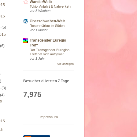
WanderWeib
015
Tokio: Anfahrt & Nahverkehr
vor 5 Wochen
015
Oberschwaben-Welt
Rosenmärkte im Süden
5
(5)
vor 1 Monat
015
Transgender Euregio
Treff
5
(6)
Der Transgender Euregion
Treff hat sich aufgelöst
vor 1 Jahr
)
Alle anzeigen
)
Besucher d. letzten 7 Tage
)
5
(3)
7,975
5
(4)
s
Impressum
015
ch