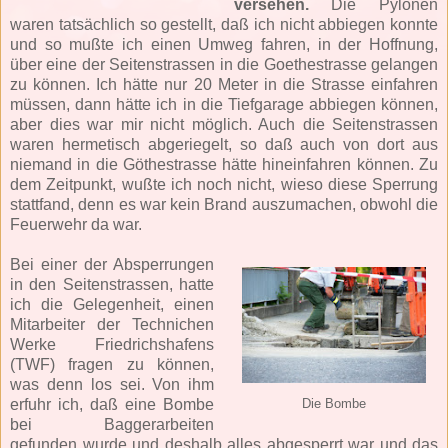
versehen.
Die Pylonen
waren tatsächlich so gestellt, daß ich nicht abbiegen konnte
und so mußte ich einen Umweg fahren, in der Hoffnung,
über eine der Seitenstrassen in die Goethestrasse gelangen
zu können. Ich hätte nur 20 Meter in die Strasse einfahren
müssen, dann hätte ich in die Tiefgarage abbiegen können,
aber dies war mir nicht möglich. Auch die Seitenstrassen
waren hermetisch abgeriegelt, so daß auch von dort aus
niemand in die Göthestrasse hätte hineinfahren können. Zu
dem Zeitpunkt, wußte ich noch nicht, wieso diese Sperrung
stattfand, denn es war kein Brand auszumachen, obwohl die
Feuerwehr da war.
Bei einer der Absperrungen
in den Seitenstrassen, hatte
ich die Gelegenheit, einen
Mitarbeiter der Technichen
Werke Friedrichshafens
(TWF) fragen zu können,
was denn los sei. Von ihm
erfuhr ich, daß eine Bombe
Die Bombe
bei Baggerarbeiten
gefunden wurde und deshalb alles abgesperrt war und das