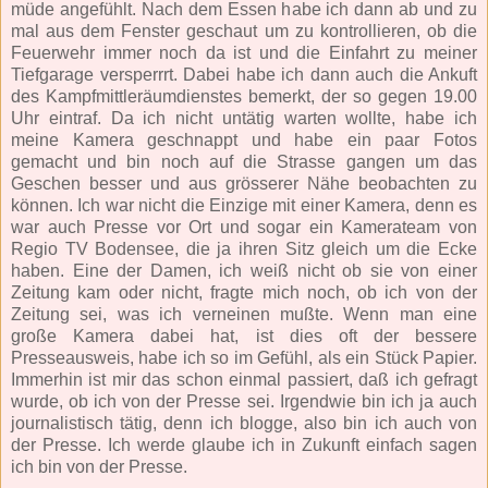
müde angefühlt. Nach dem Essen habe ich dann ab und zu
mal aus dem Fenster geschaut um zu kontrollieren, ob die
Feuerwehr immer noch da ist und die Einfahrt zu meiner
Tiefgarage versperrrt. Dabei habe ich dann auch die Ankuft
des Kampfmittleräumdienstes bemerkt, der so gegen 19.00
Uhr eintraf. Da ich nicht untätig warten wollte, habe ich
meine Kamera geschnappt und habe ein paar Fotos
gemacht und bin noch auf die Strasse gangen um das
Geschen besser und aus grösserer Nähe beobachten zu
können. Ich war nicht die Einzige mit einer Kamera, denn es
war auch Presse vor Ort und sogar ein Kamerateam von
Regio TV Bodensee, die ja ihren Sitz gleich um die Ecke
haben. Eine der Damen, ich weiß nicht ob sie von einer
Zeitung kam oder nicht, fragte mich noch, ob ich von der
Zeitung sei, was ich verneinen mußte. Wenn man eine
große Kamera dabei hat, ist dies oft der bessere
Presseausweis, habe ich so im Gefühl, als ein Stück Papier.
Immerhin ist mir das schon einmal passiert, daß ich gefragt
wurde, ob ich von der Presse sei. Irgendwie bin ich ja auch
journalistisch tätig, denn ich blogge, also bin ich auch von
der Presse. Ich werde glaube ich in Zukunft einfach sagen
ich bin von der Presse.