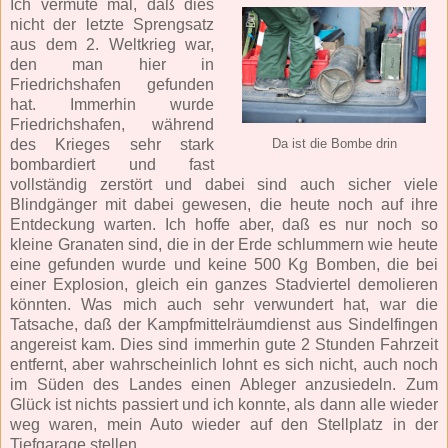
Ich vermute mal, daß dies
nicht der letzte Sprengsatz
aus dem 2. Weltkrieg war,
den man hier in
Friedrichshafen gefunden
hat. Immerhin wurde
Friedrichshafen, während
des Krieges sehr stark
Da ist die Bombe drin
bombardiert und fast
vollständig zerstört und dabei sind auch sicher viele
Blindgänger mit dabei gewesen, die heute noch auf ihre
Entdeckung warten. Ich hoffe aber, daß es nur noch so
kleine Granaten sind, die in der Erde schlummern wie heute
eine gefunden wurde und keine 500 Kg Bomben, die bei
einer Explosion, gleich ein ganzes Stadviertel demolieren
könnten. Was mich auch sehr verwundert hat, war die
Tatsache, daß der Kampfmittelräumdienst aus Sindelfingen
angereist kam. Dies sind immerhin gute 2 Stunden Fahrzeit
entfernt, aber wahrscheinlich lohnt es sich nicht, auch noch
im Süden des Landes einen Ableger anzusiedeln. Zum
Glück ist nichts passiert und ich konnte, als dann alle wieder
weg waren, mein Auto wieder auf den Stellplatz in der
Tiefgarage stellen.