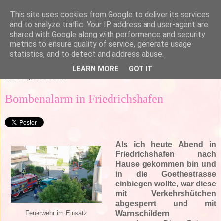
This site uses cookies from Google to deliver its services
and to analyze traffic. Your IP address and user-agent are
shared with Google along with performance and security
metrics to ensure quality of service, generate usage
statistics, and to detect and address abuse.
▼
LEARN MORE
GOT IT
Dienstag, 5. Juni 2012
Bombenalarm in Friedrichshafen
Als ich heute Abend in
Friedrichshafen nach
Hause gekommen bin und
in die Goethestrasse
einbiegen wollte, war diese
mit Verkehrshütchen
abgesperrt und mit
Warnschildern
Feuerwehr im Einsatz