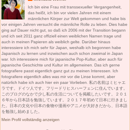
Ich bin eine Frau mit transsexueller Vergangenheit,
das heißt, ich bin vor vielen Jahren mit einem
männlichen Körper zur Welt gekommen und habe bis
vor einigen Jahren versucht die männliche Rolle zu leben. Dies habe
ging auf Dauer nicht gut, so daß ich 2006 mit der Transition begann
und ich seit 2011 ganz offiziell einen weiblichen Namen trage und
auch in meinen Papieren als weiblich gelte. Darüber hinaus
interessiere ich mich sehr für Japan, weshalb ich begonnen habe
Japanisch zu lernen und inzwischen auch schon zweimal in Japan
war. Ich interessiere mich für japanische Pop-Kultur, aber auch für
japanische Geschichte und Kultur im allgemeinen. Das ich gerne
fotografiere passt eigentlich ganz gut zu meinen Interessen. Ich
fotografiere eigentlich alles was mir vor die Linse kommt, aber
natürlich habe ich auch hier ein paar Vorlieben. 私の名前はミヒャエ
ラです。ドイツ人です。フリードリヒスハーフェンに住んでいます。
このブログのなかで少し私の生活についてを掲載したいです。２０１
６年から日本語を勉強しています。２０１７年初めて日本に行きまし
た。日本の文化や日本の食物や漫画やアニメが大好きだから、日本語
を勉強し始めました。
Mein Profil vollständig anzeigen