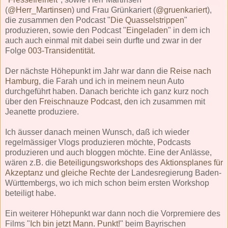
(
@Herr_Martinsen
) und Frau Grünkariert (
@gruenkariert
),
die zusammen den Podcast "
Die Quasselstrippen
"
produzieren, sowie den Podcast "
Eingeladen
" in dem ich
auch auch einmal mit dabei sein durfte und zwar in der
Folge
003-Transidentität
.
Der nächste Höhepunkt im Jahr war dann die
Reise nach
Hamburg
, die Farah und ich in meinem neun Auto
durchgeführt haben. Danach berichte ich ganz kurz noch
über den
Freischnauze Podcast,
den ich zusammen mit
Jeanette produziere.
Ich äusser danach meinen Wunsch, daß ich wieder
regelmässiger Vlogs produzieren möchte, Podcasts
produzieren und auch bloggen möchte. Eine der Anlässe,
wären z.B. die
Beteiligungsworkshops
des
Aktionsplanes für
Akzeptanz und gleiche Rechte
der Landesregierung Baden-
Württembergs, wo ich mich schon beim ersten Workshop
beteiligt habe.
Ein weiterer Höhepunkt war dann noch die Vorpremiere des
Films "
Ich bin jetzt Mann. Punkt!
" beim Bayrischen