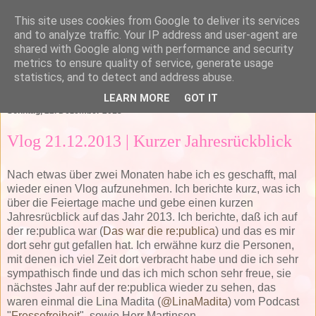
This site uses cookies from Google to deliver its services
and to analyze traffic. Your IP address and user-agent are
shared with Google along with performance and security
metrics to ensure quality of service, generate usage
statistics, and to detect and address abuse.
▼
LEARN MORE
GOT IT
Sonntag, 22. Dezember 2013
Vlog 21.12.2013 | Kurzer Jahresrückblick
Nach etwas über zwei Monaten habe ich es geschafft, mal
wieder einen Vlog aufzunehmen. Ich berichte kurz, was ich
über die Feiertage mache und gebe einen kurzen
Jahresrücblick auf das Jahr 2013. Ich berichte, daß ich auf
der re:publica war (
Das war die re:publica
) und das es mir
dort sehr gut gefallen hat. Ich erwähne kurz die Personen,
mit denen ich viel Zeit dort verbracht habe und die ich sehr
sympathisch finde und das ich mich schon sehr freue, sie
nächstes Jahr auf der re:publica wieder zu sehen, das
waren einmal die Lina Madita (
@LinaMadita
) vom Podcast
"
Fressefreiheit
", sowie Herr Martinsen