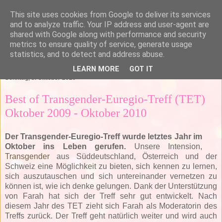
This site uses cookies from Google to deliver its services
and to analyze traffic. Your IP address and user-agent are
shared with Google along with performance and security
metrics to ensure quality of service, generate usage
statistics, and to detect and address abuse.
▼
LEARN MORE
GOT IT
Sonntag, 3. Oktober 2010
Best of Transgender-Euregio-Treff (TET)
Oktober 2009 - Oktober 2010
Der Transgender-Euregio-Treff wurde letztes Jahr im
Oktober ins Leben gerufen.
Unsere Intension,
Transgender
aus Süddeutschland, Österreich und der
Schweiz eine Möglichkeit zu bieten, sich kennen zu lernen,
sich auszutauschen und sich untereinander vernetzen zu
können ist, wie ich denke gelungen. Dank der Unterstützung
von Farah hat sich der Treff sehr gut entwickelt. Nach
diesem Jahr des TET zieht sich Farah als Moderatorin des
Treffs zurück. Der Treff geht natürlich weiter und wird auch