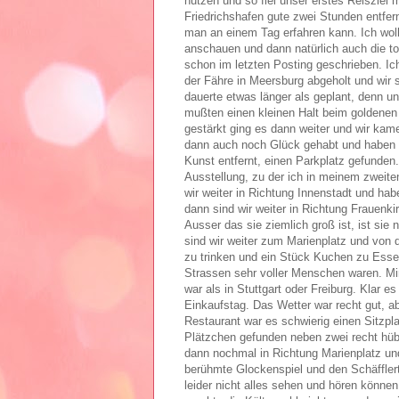
nutzen und so fiel unser erstes Reisziel
Friedrichshafen gute zwei Stunden entfe
man an einem Tag erfahren kann. Ich woll
anschauen und dann natürlich auch die to
schon im letzten Posting geschrieben. I
der Fähre in Meersburg abgeholt und wir 
dauerte etwas länger als geplant, denn un
mußten einen kleinen Halt beim goldenen
gestärkt ging es dann weiter und wir kam
dann auch noch Glück gehabt und haben i
Kunst entfernt, einen Parkplatz gefunden.
Ausstellung, zu der ich in meinem zweit
wir weiter in Richtung Innenstadt und ha
dann sind wir weiter in Richtung Frauenki
Ausser das sie ziemlich groß ist, ist sie
sind wir weiter zum Marienplatz und von 
zu trinken und ein Stück Kuchen zu Esse
Strassen sehr voller Menschen waren. Mir
war als in Stuttgart oder Freiburg. Klar 
Einkaufstag. Das Wetter war recht gut, 
Restaurant war es schwierig einen Sitzpl
Plätzchen gefunden neben zwei recht hü
dann nochmal in Richtung Marienplatz un
berühmte Glockenspiel und den Schäffle
leider nicht alles sehen und hören können