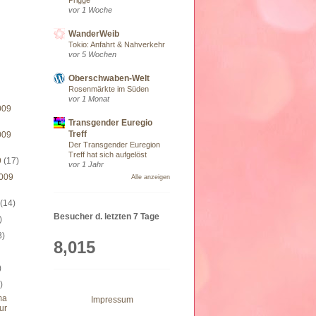
vor 1 Woche
WanderWeib
Tokio: Anfahrt & Nahverkehr
vor 5 Wochen
Oberschwaben-Welt
Rosenmärkte im Süden
vor 1 Monat
009
Transgender Euregio
Treff
009
Der Transgender Euregion
Treff hat sich aufgelöst
9
(17)
vor 1 Jahr
009
Alle anzeigen
9
(14)
Besucher d. letzten 7 Tage
)
3)
8,015
)
)
ma
Impressum
ur