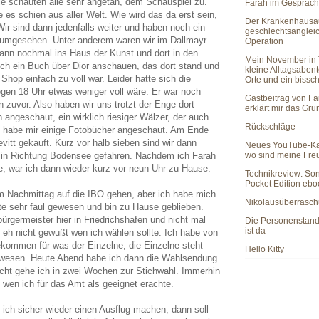
ie schauten alle sehr angetan, dem Schauspiel zu.
Farah im Gespräch
e es schien aus aller Welt. Wie wird das da erst sein,
Der Krankenhausau
ir sind dann jedenfalls weiter und haben noch ein
geschlechtsanglei
 umgesehen. Unter anderem waren wir im Dallmayr
Operation
dann nochmal ins Haus der Kunst und dort in den
Mein November in 
h ein Buch über Dior anschauen, das dort stand und
kleine Alltagsaben
Shop einfach zu voll war. Leider hatte sich die
Orte und ein bissc
egen 18 Uhr etwas weniger voll wäre. Er war noch
Gastbeitrag von Fa
 zuvor. Also haben wir uns trotzt der Enge dort
erklärt mir das Gr
angeschaut, ein wirklich riesiger Wälzer, der auch
Rückschläge
ich habe mir einige Fotobücher angeschaut. Am Ende
itt gekauft. Kurz vor halb sieben sind wir dann
Neues YouTube-Ka
wo sind meine Fr
 in Richtung Bodensee gefahren. Nachdem ich Farah
e, war ich dann wieder kurz vor neun Uhr zu Hause.
Technikreview: So
Pocket Edition eb
am Nachmittag auf die IBO gehen, aber ich habe mich
Nikolausüberrasc
ute sehr faul gewesen und bin zu Hause geblieben.
germeister hier in Friedrichshafen und nicht mal
Die Personenstan
ist da
te eh nicht gewußt wen ich wählen sollte. Ich habe von
ekommen für was der Einzelne, die Einzelne steht
Hello Kitty
ewesen. Heute Abend habe ich dann die Wahlsendung
icht gehe ich in zwei Wochen zur Stichwahl. Immerhin
 wen ich für das Amt als geeignet erachte.
ch sicher wieder einen Ausflug machen, dann soll