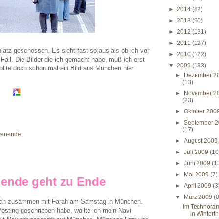
►
2014
(82)
►
2013
(90)
►
2012
(131)
►
2011
(127)
atz geschossen. Es sieht fast so aus als ob ich vor
►
2010
(122)
 Fall. Die Bilder die ich gemacht habe, muß ich erst
▼
2009
(133)
ollte doch schon mal ein Bild aus München hier
►
Dezember 2
(13)
►
November 2
(23)
►
Oktober 200
►
September 2
(17)
henende
►
August 200
►
Juli 2009
(10
►
Juni 2009
(1
►
Mai 2009
(7)
ende geht zu Ende
►
April 2009
(3
▼
März 2009
(8
r ich zusammen mit Farah am Samstag in München.
Im Technora
osting geschrieben habe, wollte ich mein Navi
in Winterth