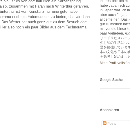
 bin, ist es von dort natürlich ein Katzensprung
interessiere ich m
habe Japanisch zu
also, zusammen mit Farah nach Winterthur gefahren,
in Japan war. Ich i
terthur ist von Konstanz nur eine gute halbe
aber auch für japa
norama noch ein Fotomuseum zu bieten, das wir dann
allgemeinen. Das ic
. Das Wetter hat auch ganz gut zu dem Besuch dort
gut zu meinen Inter
 Hier also noch ein paar Bilder aus dem Technorama:
mir vor die Linse k
paar Vorlie
リードリヒスハー
少し私の生活につ
語を勉強していま
本の文化や日本の
を勉強し始めまし
Mein Profil vollstä
Google Suche
Abonnieren
Posts