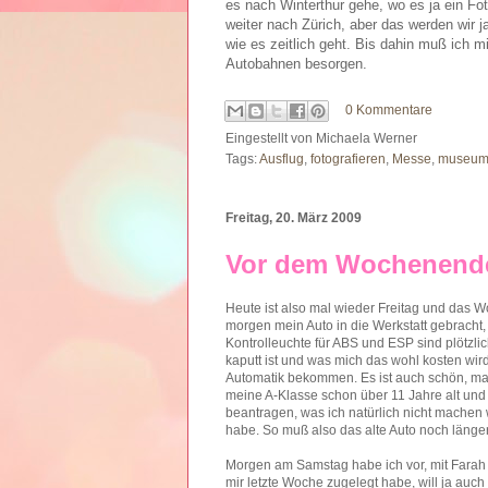
es nach Winterthur gehe, wo es ja ein Fo
weiter nach Zürich, aber das werden wir
wie es zeitlich geht. Bis dahin muß ich mi
Autobahnen besorgen.
0 Kommentare
Eingestellt von
Michaela Werner
Tags:
Ausflug
,
fotografieren
,
Messe
,
museu
Freitag, 20. März 2009
Vor dem Wochenend
Heute ist also mal wieder Freitag und das W
morgen mein Auto in die Werkstatt gebracht
Kontrolleuchte für ABS und ESP sind plötz
kaputt ist und was mich das wohl kosten wird
Automatik bekommen. Es ist auch schön, mal
meine A-Klasse schon über 11 Jahre alt und 
beantragen, was ich natürlich nicht machen 
habe. So muß also das alte Auto noch länge
Morgen am Samstag habe ich vor, mit Fara
mir letzte Woche zugelegt habe, will ja au