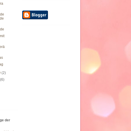
ra
de
nde
de
mit
erä
as
ag
9
(2)
9
(6)
äge der