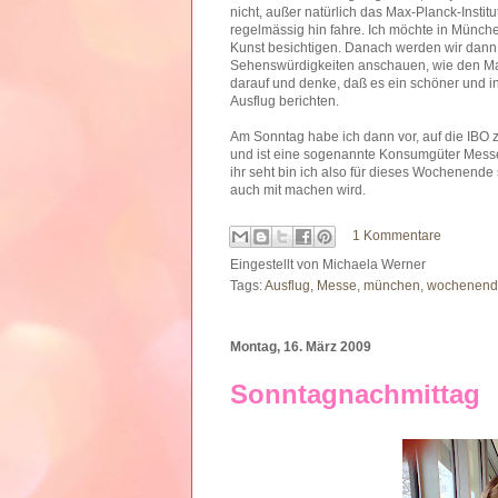
nicht, außer natürlich das Max-Planck-Institut
regelmässig hin fahre. Ich möchte in Münch
Kunst besichtigen. Danach werden wir dann 
Sehenswürdigkeiten anschauen, wie den Mari
darauf und denke, daß es ein schöner und i
Ausflug berichten.
Am Sonntag habe ich dann vor, auf die IBO 
und ist eine sogenannte Konsumgüter Messe, 
ihr seht bin ich also für dieses Wochenende
auch mit machen wird.
1 Kommentare
Eingestellt von
Michaela Werner
Tags:
Ausflug
,
Messe
,
münchen
,
wochenend
Montag, 16. März 2009
Sonntagnachmittag