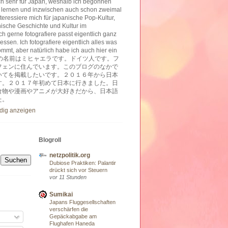
ich sehr für Japan, weshalb ich begonnen
 lernen und inzwischen auch schon zweimal
nteressiere mich für japanische Pop-Kultur,
nische Geschichte und Kultur im
h gerne fotografiere passt eigentlich ganz
essen. Ich fotografiere eigentlich alles was
ommt, aber natürlich habe ich auch hier ein
ben. 私の名前はミヒャエラです。ドイツ人です。フ
フェンに住んでいます。このブログのなかで
いてを掲載したいです。２０１６年から日本
す。２０１７年初めて日本に行きました。日
食物や漫画やアニメが大好きだから、日本語
た。
ndig anzeigen
Blogroll
netzpolitik.org
Dubiose Praktiken: Palantir
drückt sich vor Steuern
vor 11 Stunden
Sumikai
Japans Fluggesellschaften
verschärfen die
Gepäckabgabe am
Flughafen Haneda