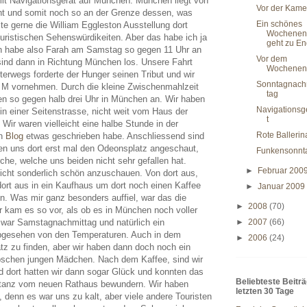
 mit Navigationsgerät auf München. München liegt von
Vor der Kame
rnt und somit noch so an der Grenze dessen, was
Ein schönes
te gerne die William Eggleston Ausstellung dort
Wochenen
uristischen Sehenswürdikeiten. Aber das habe ich ja
geht zu E
ch habe also Farah am Samstag so gegen 11 Uhr an
Vor dem
sind dann in Richtung München los. Unsere Fahrt
Wochenen
terwegs forderte der Hunger seinen Tribut und wir
Sonntagnach
 M vornehmen. Durch die kleine Zwischenmahlzeit
tag
en so gegen halb drei Uhr in München an. Wir haben
Navigationsg
n einer Seitenstrasse, nicht weit vom Haus der
t
 Wir waren vielleicht eine halbe Stunde in der
Rote Ballerin
en
Blog
etwas geschrieben habe. Anschliessend sind
ben uns dort erst mal den Odeonsplatz angeschaut,
Funkensonnt
rche, welche uns beiden nicht sehr gefallen hat.
►
Februar 200
 nicht sonderlich schön anzuschauen. Von dort aus,
dort aus in ein Kaufhaus um dort noch einen Kaffee
►
Januar 200
n. Was mir ganz besonders auffiel, war das die
►
2008
(70)
 kam es so vor, als ob es in München noch voller
es war Samstagnachmittag und natürlich ein
►
2007
(66)
abgesehen von den Temperaturen. Auch in dem
►
2006
(24)
atz zu finden, aber wir haben dann doch noch ein
bschen jungen Mädchen. Nach dem Kaffee, sind wir
d dort hatten wir dann sogar Glück und konnten das
Beliebteste Beitr
rtanz vom neuen Rathaus bewundern. Wir haben
letzten 30 Tage
, denn es war uns zu kalt, aber viele andere Touristen