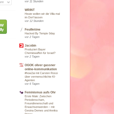
vor 11 Stunden
are
WRINT
Heute wollen wir die Villa mal
im Dorf lassen
vor 12 Stunden
Feuilletöne
Hacked By Tempix 0day
vor 2 Tagen
Jacobin
Produziert Bayer
Chemiewaffen für Israel?
vor 2 Tagen
OGOK oliver gassner
online-kommunikation
#how2ai mit Carsten Rossi
über vermenschlichte KI-
Agenten
vor 6 Tagen
Feminismus aufs Ohr
Erste Male: Zwischen
Periodenscham,
Freundinnenschaft und
Erwachsenwerden – mit
Gesina Demes und Annika
Prigge