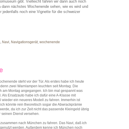
tomuseum gibt. Vielleicht fahren wir dann auch noch
 ja dann nächstes Wochenende sehen, wie es wird und
r jedenfalls noch eine Vignette für die schweizer
m
,
Navi
,
Navigationsgerät
,
wochenende
e
ochenende steht vor der Tür. Als erstes habe ich heute
, denn zwei Warnlampen leuchten seit Montag. Die
lich am Montag angegangen. Ich bin mal gespannt was
. Als Ersatzauto habe ich dafür eine A-Klasse mit
 wieder ein neueres Modell zu fahren. Immerhin ist
ich könnte rein theoretisch sogar die Abwrackprämie
werde, da ich zur Zeit nicht das passende Kleingeld übrig
r seinen Dienst versehen.
h zusammen nach München zu fahren. Das Navi, daß ich
ch genutzt werden. Außerdem kenne ich München noch