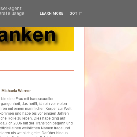
 user-agent
nerate usage
LEARN MORE
GOT IT
Michaela Werner
h bin eine Frau mit transsexueller
rgangenheit, das heißt, ich bin vor vielen
hren mit einem männlichen Körper zur Welt
kommen und habe bis vor einigen Jahren
iche Rolle zu leben. Dies habe ging auf
o daß ich 2006 mit der Transition begann und
offiziell einen weiblichen Namen trage und
ieren als weiblich gelte. Darüber hinaus