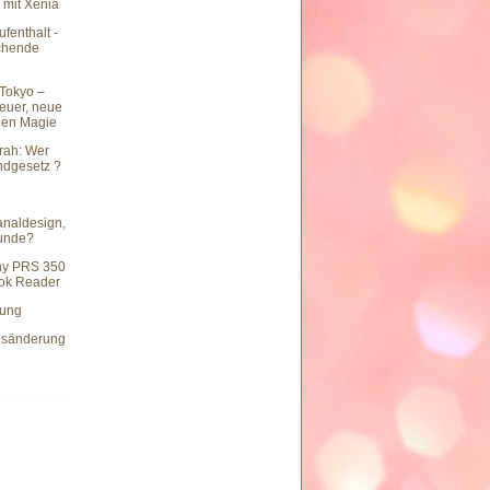
 mit Xenia
fenthalt -
chende
Tokyo –
teuer, neue
hen Magie
rah: Wer
undgesetz ?
naldesign,
eunde?
ny PRS 350
ook Reader
hung
dsänderung