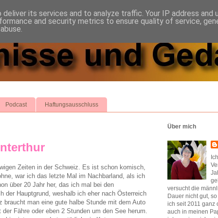
deliver its services and to analyze traffic. Your IP address and
formance and security metrics to ensure quality of service, ge
 abuse.
Podcast
Haftungsausschluss
Über mich
nterthur
Ic
Ve
wigen Zeiten in der Schweiz. Es ist schon komisch,
Ja
hne, war ich das letzte Mal im Nachbarland, als ich
ge
hon über 20 Jahr her, das ich mal bei den
versucht die männl
ich der Hauptgrund, weshalb ich eher nach Österreich
Dauer nicht gut, s
z braucht man eine gute halbe Stunde mit dem Auto
ich seit 2011 ganz 
t der Fähre oder eben 2 Stunden um den See herum.
auch in meinen Pap