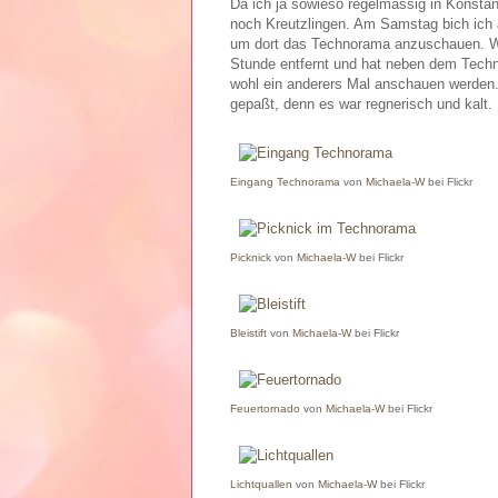
Da ich ja sowieso regelmässig in Konstanz
noch Kreutzlingen. Am Samstag bich ich 
um dort das Technorama anzuschauen. Win
Stunde entfernt und hat neben dem Tech
wohl ein anderers Mal anschauen werden
gepaßt, denn es war regnerisch und kalt.
Eingang Technorama
von
Michaela-W
bei Flickr
Picknick
von
Michaela-W
bei Flickr
Bleistift
von
Michaela-W
bei Flickr
Feuertornado
von
Michaela-W
bei Flickr
Lichtquallen
von
Michaela-W
bei Flickr