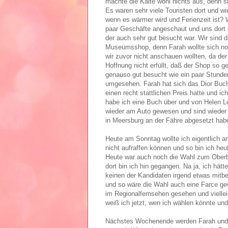
machte die Kälte wohl nichts aus, denn s
Es waren sehr viele Touristen dort und wi
wenn es wärmer wird und Ferienzeit ist? W
paar Geschäfte angeschaut und uns dort
der auch sehr gut besucht war. Wir sind 
Museumsshop, denn Farah wollte sich noc
wir zuvor nicht anschauen wollten, da der 
Hoffnung nicht erfüllt, daß der Shop so g
genauso gut besucht wie ein paar Stunden
umgesehen. Farah hat sich das Dior Buch 
einen recht stattlichen Preis hatte und 
habe ich eine Buch über und von Helen Lev
wieder am Auto gewesen und sind wieder
in Meersburg an der Fähre abgesetzt hab
Heute am Sonntag wollte ich eigentlich 
nicht aufraffen können und so bin ich he
Heute war auch noch die Wahl zum Oberbür
dort bin ich hin gegangen. Na ja, ich hät
keinen der Kandidaten irgend etwas mitb
und so wäre die Wahl auch eine Farce g
im Regionalfernsehen gesehen und vielle
weiß ich jetzt, wen ich wählen könnte und
Nächstes Wochenende werden Farah und i