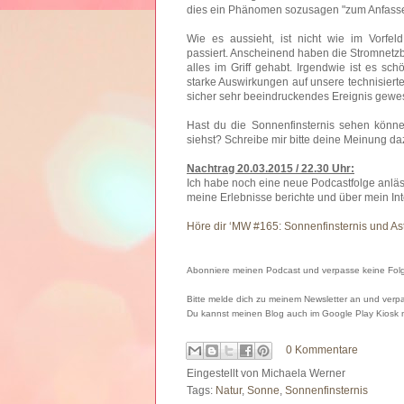
dies ein Phänomen sozusagen "zum Anfasse
Wie es aussieht, ist nicht wie im Vorfeld
passiert. Anscheinend haben die Stromnetzbe
alles im Griff gehabt. Irgendwie ist es 
starke Auswirkungen auf unsere technisierte 
sicher sehr beeindruckendes Ereignis gew
Hast du die Sonnenfinsternis sehen könn
siehst? Schreibe mir bitte deine Meinung da
Nachtrag 20.03.2015 / 22.30 Uhr:
Ich habe noch eine neue Podcastfolge anläs
meine Erlebnisse berichte und über mein Int
Höre dir ‘MW #165: Sonnenfinsternis und A
Abonniere meinen Podcast und verpasse keine Folge
Bitte melde dich zu meinem Newsletter an und verpa
Du kannst meinen Blog auch im Google Play Kiosk
0 Kommentare
Eingestellt von
Michaela Werner
Tags:
Natur
,
Sonne
,
Sonnenfinsternis