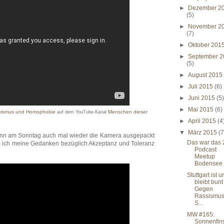
►
Dezember 2
(5)
►
November 2
(7)
►
Oktober 201
►
September 2
(5)
►
August 201
►
Juli 2015
(6)
►
Juni 2015
(5
►
Mai 2015
(6)
Sexismus und Homophobie
Menschen dieser
auf dem YouTube-Kanal
►
April 2015
(4
▼
März 2015
(7
dann am Sonntag auch mal wieder die Kamera ausgepackt
Das war das 
 ich meine Gedanken bezüglich Akzeptanz und Toleranz
Podcast
Meetup
Bodensee
Stuttgart ist 
bleibt bunt
Gegen
Rassismus
S...
MW #165:
Sonnenfin