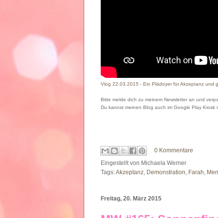
Vlog 22.03.2015 - Ein Plädoyer für Akzeptanz und 
Bitte melde dich zu meinem Newsletter an und verpa
Du kannst meinen Blog auch im Google Play Kiosk
0 Kommentare
Eingestellt von
Michaela Werner
Tags:
Akzeptanz
,
Demonstration
,
Farah
,
Men
Freitag, 20. März 2015