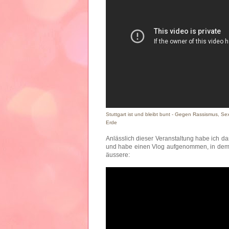
Stuttgart ist und bleibt bunt - Gegen Rassismus, 
Erde
Anlässlich dieser Veranstaltung habe ich 
und habe einen Vlog aufgenommen, in dem
äussere: