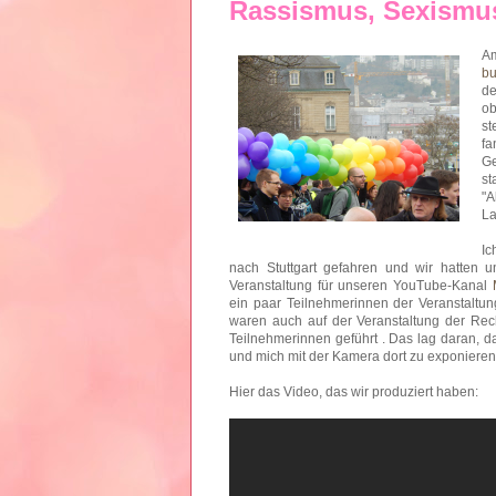
Rassismus, Sexism
Am
bu
de
ob
st
f
Ge
st
"A
La
Ic
nach Stuttgart gefahren und wir hatten
Veranstaltung für unseren YouTube-Kanal
ein paar Teilnehmerinnen der Veranstaltu
waren auch auf der Veranstaltung der Recht
Teilnehmerinnen geführt . Das lag daran, d
und mich mit der Kamera dort zu exponieren
Hier das Video, das wir produziert haben: