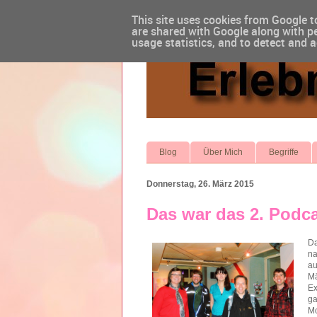
This site uses cookies from Google to
are shared with Google along with pe
usage statistics, and to detect and 
Blog
Über Mich
Begriffe
Donnerstag, 26. März 2015
Das war das 2. Podc
Da
na
au
Mä
Ex
ga
Mo