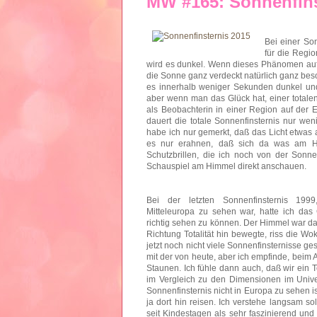
MW #165: Sonnenfins
Bei einer So
für die Regio
wird es dunkel. Wenn dieses Phänomen auftrit
die Sonne ganz verdeckt natürlich ganz beso
es innerhalb weniger Sekunden dunkel und
aber wenn man das Glück hat, einer totale
als Beobachterin in einer Region auf der E
dauert die totale Sonnenfinsternis nur wen
habe ich nur gemerkt, daß das Licht etwas 
es nur erahnen, daß sich da was am Himm
Schutzbrillen, die ich noch von der Sonn
Schauspiel am Himmel direkt anschauen.
Bei der letzten Sonnenfinsternis 1999
Mitteleuropa zu sehen war, hatte ich das 
richtig sehen zu können. Der Himmel war dam
Richtung Totalität hin bewegte, riss die W
jetzt noch nicht viele Sonnenfinsternisse ge
mit der von heute, aber ich empfinde, beim 
Staunen. Ich fühle dann auch, daß wir ein 
im Vergleich zu den Dimensionen im Univer
Sonnenfinsternis nicht in Europa zu sehen is
ja dort hin reisen. Ich verstehe langsam s
seit Kindestagen als sehr faszinierend und