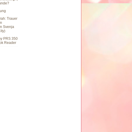
eunde?
hung
rah: Trauer
en
n Svenja
ity)
ny PRS 350
ook Reader