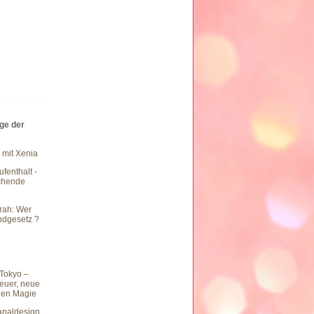
äge der
 mit Xenia
fenthalt -
chende
rah: Wer
undgesetz ?
Tokyo –
teuer, neue
hen Magie
naldesign,