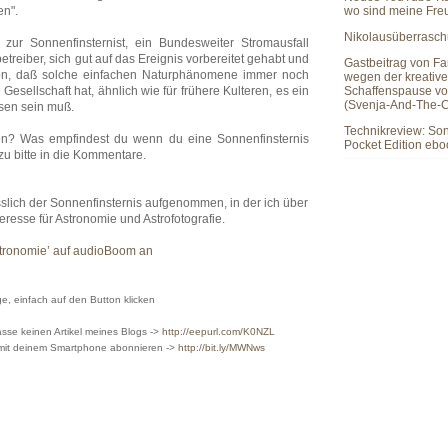
wo sind meine Fr
n".
Nikolausüberrasc
 zur Sonnenfinsternist, ein Bundesweiter Stromausfall
treiber, sich gut auf das Ereignis vorbereitet gehabt und
Gastbeitrag von Fa
schön, daß solche einfachen Naturphänomene immer noch
wegen der kreativ
Schaffenspause vo
Gesellschaft hat, ähnlich wie für frühere Kulteren, es ein
(Svenja-And-The-C
esen sein muß.
Technikreview: So
en? Was empfindest du wenn du eine Sonnenfinsternis
Pocket Edition eb
zu bitte in die Kommentare.
slich der Sonnenfinsternis aufgenommen, in der ich über
eresse für Astronomie und Astrofotografie.
stronomie’ auf audioBoom an
, einfach auf den Button klicken
sse keinen Artikel meines Blogs ->
http://eepurl.com/K0NZL
 mit deinem Smartphone abonnieren ->
http://bit.ly/MWNws