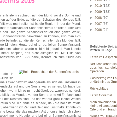
ternis 2015
►
2010
(122)
►
2009
(133)
nnenfinsternis schiebt sich der Mond vor die Sonne und
►
2008
(70)
nen auf der Erde, auf die der Schatten des Mondes fällt,
t, was recht selten ist, ist die Region, in der der Mond,
►
2007
(66)
nders stark von der Sonnenfinsternis betroffen. Hier wird
►
2006
(24)
 hell. Das ganze Schauspiel dauert eine ganze Weile,
n Sonnenfinsternis beiwohnen zu können, also man sich
rde befinde, auf die der Kernschatten des Mondes fällt,
ige Minuten. Heute bei einer partiellen Sonnenfinsterni,
Beliebteste Beitr
abnimmt, aber es wurde nicht richtig dunkel. Man konnte
letzten 30 Tage
el abspielt, das nicht alltäglich ist. Mit Hilfe von
Farah im Gespräch
enfinsternis von 1999 habe, Konnte ich zum Glück das
Der Krankenhausau
geschlechtsanglei
Operation
, die in
Gastbeitrag von Fa
Glück sie
erklärt mir das Gr
als zwar bewölkt, aber gerade als sich die Finsternis in
okendecke auf und die Sonne war zu sehen. Ich habe bis
Rückschläge
sehen, wenn ich es mir recht überlege, waren es nur drei,
Anblick des Mondes vor der Sonne, eine Art Ehrfurcht und
Farah Covergirl
Teil des Kosmos sind und das wir nur ganz kleine Wesen
Mein November in 
sum sind. Ich finde es schade, daß die nächste totale
kleine Alltagsaben
t, aber wenn ich Zeit und Geld und Lust hätte, könnte ich
Orte und ein bissc
olche Leute, die das machen. Astronomie finde ich schon
 weckt meine Neugier und bei einer Sonnenfinsternis ist
Neues YouTube-Ka