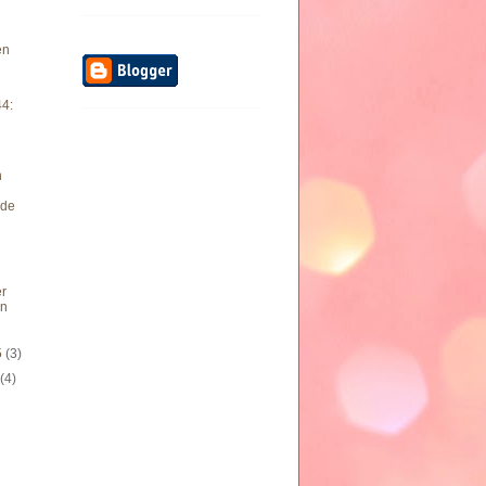
en
44:
n
de
er
in
5
(3)
5
(4)