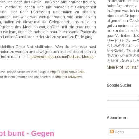
interessiere ich m
tan. Ich hatte das Gefühl, daß sich alle darüber freuten,
habe Japanisch zu
ch wieder zu sehen und mal wieder die Gelegenheit
in Japan war. Ich i
tten, sich über Podcasting unterhalten zu können.
aber auch für japa
durch, das wir etwas weniger waren, wie beim letzten
allgemeinen. Das ic
, hatten wir diesesmal die Gelegenheit, uns mit allen
gut zu meinen Inter
rgebnis des Meetups war, daß ich mit ein paar neuen
mir vor die Linse k
use kam, denn ich habe ein paar interessante Podcasts
paar Vorlie
 netter Abend, der leider viel zu schnell zu Ende ging.
リードリヒスハー
少し私の生活につ
ichtlich Ende Mai stattfinden. Wen du Interesse hast
語を勉強していま
ormiert zu werden und erwägst auch mal mit dabei sein zu
本の文化や日本の
 beizutreten ->
http://www.meetup.com/Podcast-Meetup-
を勉強し始めまし
Mein Profil vollstä
sse keinen Artikel meines Blogs ->
http://eepurl.com/K0NZL
 mit deinem Smartphone abonnieren ->
http://bit.ly/MWNws
Google Suche
Abonnieren
ibt bunt - Gegen
Posts