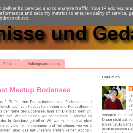
 deliver its services and to analyze traffic. Your IP address an
rformance and security metrics to ensure quality of service, g
address abuse.
Podcast
Haftungsausschluss
Über mich
ast Meetup Bodensee
Ic
Ve
s 2. Treffen von Podcasterinnen und Podcastern und
Ja
türlich auch von Podcasthörerinnen und Podcasthörern
ge
s der Nähe des Bodensee, fand am Dienstag dem 24.
versucht die männl
rz statt. Wir haben uns, wie schon beim 1. Meetup im
Dauer nicht gut, s
xtra in Konstanz getroffen. Wir waren diesesmal nicht
ich seit 2011 ganz 
nz so viele Teilnehmerinnen und Teilnehmer, wie vor 2
auch in meinen Pap
naten, aber das hat unserem Treffen keinen Abbruch