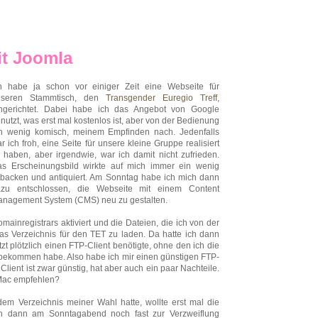
it Joomla
h habe ja schon vor einiger Zeit eine Webseite für
nseren Stammtisch, den
Transgender Euregio Treff
,
ngerichtet. Dabei habe ich das Angebot von Google
nutzt, was erst mal kostenlos ist, aber von der Bedienung
n wenig komisch, meinem Empfinden nach. Jedenfalls
r ich froh, eine Seite für unsere kleine Gruppe realisiert
 haben, aber irgendwie, war ich damit nicht zufrieden.
s Erscheinungsbild wirkte auf mich immer ein wenig
tbacken und antiquiert. Am Sonntag habe ich mich dann
azu entschlossen, die Webseite mit einem Content
nagement System (CMS) neu zu gestalten.
inregistrars aktiviert und die Dateien, die ich von der
as Verzeichnis für den TET zu laden. Da hatte ich dann
tzt plötzlich einen FTP-Client benötigte, ohne den ich die
 bekommen habe. Also habe ich mir einen günstigen FTP-
lient ist zwar günstig, hat aber auch ein paar Nachteile.
 Mac empfehlen?
em Verzeichnis meiner Wahl hatte, wollte erst mal die
mich dann am Sonntagabend noch fast zur Verzweiflung