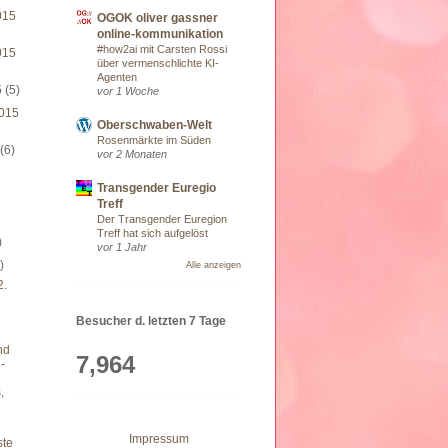
015
OGOK oliver gassner
online-kommunikation
#how2ai mit Carsten Rossi
015
über vermenschlichte KI-
Agenten
5
(5)
vor 1 Woche
015
Oberschwaben-Welt
Rosenmärkte im Süden
5
(6)
vor 2 Monaten
Transgender Euregio
)
Treff
Der Transgender Euregion
Treff hat sich aufgelöst
)
vor 1 Jahr
)
Alle anzeigen
2.
Besucher d. letzten 7 Tage
und
7,964
 -
,
Impressum
ste