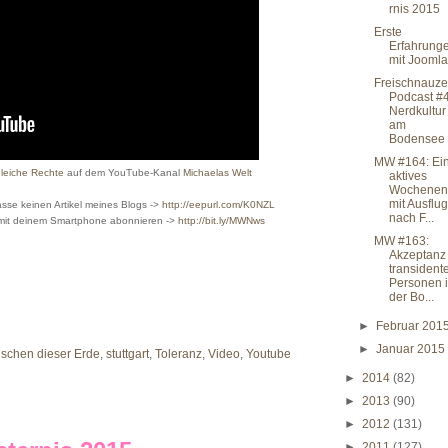
rnis 2015
Erste
Erfahrung
mit Joomla
Freischnauze
Podcast #
Nerdkultur
am
Bodensee
MW #164: Ei
gleiche Rechte
auf dem YouTube-Kanal
Michaelas Welt
aktives
Wochenen
mit Ausflug
sse keinen Artikel meines Blogs ->
http://eepurl.com/K0NZL
nach F...
 mit deinem Smartphone abonnieren ->
http://bit.ly/MWNws
MW #163:
Akzeptanz
transident
Personen 
der Bo...
►
Februar 201
►
Januar 201
schen dieser Erde
,
stuttgart
,
Toleranz
,
Video
,
Youtube
►
2014
(82)
►
2013
(90)
►
2012
(131)
►
2011
(127)