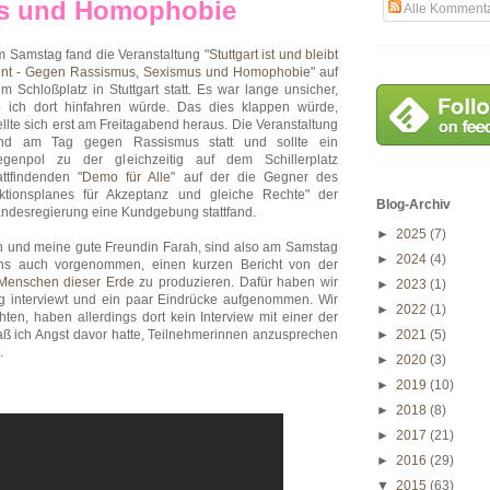
us und Homophobie
Alle Komment
 Samstag fand die Veranstaltung "
Stuttgart ist und bleibt
nt - Gegen Rassismus, Sexismus und Homophobie
" auf
m Schloßplatz in Stuttgart statt. Es war lange unsicher,
 ich dort hinfahren würde. Das dies klappen würde,
ellte sich erst am Freitagabend heraus. Die Veranstaltung
and am Tag gegen Rassismus statt und sollte ein
genpol zu der gleichzeitig auf dem Schillerplatz
attfindenden "
Demo für Alle
" auf der die Gegner des
ktionsplanes für Akzeptanz und gleiche Rechte" der
Blog-Archiv
ndesregierung eine Kundgebung stattfand.
►
2025
(7)
h und meine gute Freundin Farah, sind also am Samstag
►
2024
(4)
 uns auch vorgenommen, einen kurzen Bericht von der
Menschen dieser Erde
zu produzieren. Dafür haben wir
►
2023
(1)
ng interviewt und ein paar Eindrücke aufgenommen. Wir
►
2022
(1)
en, haben allerdings dort kein Interview mit einer der
aß ich Angst davor hatte, Teilnehmerinnen anzusprechen
►
2021
(5)
.
►
2020
(3)
►
2019
(10)
►
2018
(8)
►
2017
(21)
►
2016
(29)
▼
2015
(63)