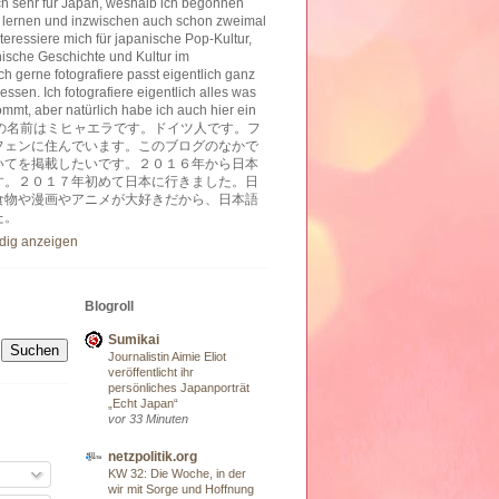
ich sehr für Japan, weshalb ich begonnen
 lernen und inzwischen auch schon zweimal
nteressiere mich für japanische Pop-Kultur,
nische Geschichte und Kultur im
h gerne fotografiere passt eigentlich ganz
essen. Ich fotografiere eigentlich alles was
ommt, aber natürlich habe ich auch hier ein
ben. 私の名前はミヒャエラです。ドイツ人です。フ
フェンに住んでいます。このブログのなかで
いてを掲載したいです。２０１６年から日本
す。２０１７年初めて日本に行きました。日
食物や漫画やアニメが大好きだから、日本語
た。
ndig anzeigen
Blogroll
Sumikai
Journalistin Aimie Eliot
veröffentlicht ihr
persönliches Japanporträt
„Echt Japan“
vor 33 Minuten
netzpolitik.org
KW 32: Die Woche, in der
wir mit Sorge und Hoffnung