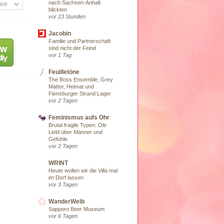
nach Sachsen-Anhalt
are
blickten
vor 23 Stunden
Jacobin
Familie und Partnerschaft
sind nicht der Feind
vor 1 Tag
Feuilletöne
The Boss Ensemble, Grey
Matter, Heimat und
Flensburger Strand Lager
vor 2 Tagen
Feminismus aufs Ohr
Brutal fragile Typen: Ole
Liebl über Männer und
Gefühle
vor 2 Tagen
WRINT
Heute wollen wir die Villa mal
im Dorf lassen
vor 3 Tagen
WanderWeib
Sapporo Beer Museum
vor 6 Tagen