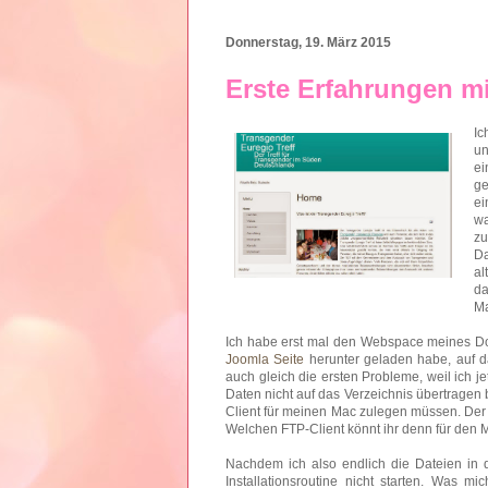
Donnerstag, 19. März 2015
Erste Erfahrungen m
Ic
u
ei
ge
ei
wa
zu
Da
al
d
Ma
Ich habe erst mal den Webspace meines Doma
Joomla Seite
herunter geladen habe, auf d
auch gleich die ersten Probleme, weil ich je
Daten nicht auf das Verzeichnis übertragen
Client für meinen Mac zulegen müssen. Der C
Welchen FTP-Client könnt ihr denn für den
Nachdem ich also endlich die Dateien in d
Installationsroutine nicht starten. Was 