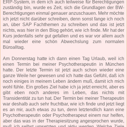
ERP-System, in dem ich auch teilweise für Berechtigungen
zuständig bin, wurde es Zeit, sich die Grundlagen der BW-
Berechtigungen einmal genauer anzuschauen. Mehr möchte
ich jetzt nicht darüber schreiben, denn sonst fange ich noch
an, über SAP Fachthemen zu schreiben und das ist jetzt
nichts, was hier in den Blog gehört, wie ich finde. Mir hat der
Kurs jedenfalls sehr gut gefallen und es war vor allem auch
mal wieder eine schön Abwechslung zum normalen
Büroalltag.
Am Donnerstag hatte ich dann einen Tag Urlaub, weil ich
einen Termin bei meiner Psychotherapeutin in München
hatte. Der letzte Termin ist jetzt auch schon wieder eine
ganze Weile her gewesen und ich hatte das Gefühl, daß ich
noch einiges in meinem Leben ändern muß, damit ich mich
wohl fühle. Ein großes Ziel habe ich ja jetzt erreicht, aber es
gibt eben noch anderes im Leben, das nichts mit
Transidentität zu tun hat. Der Termin bei meiner Therapeutin
war deshalb auch sehr fruchtbar, wie ich finde und jetzt liegt
es an mir, auch etwas zu tun, denn letztendlich kann eine
Psychotherapeutin oder Psychotherapeut einem nur helfen,
aber das was in der Therapiesitzung angesprochen wurde,
muß ich selbst umsetzten und aktiv werden. Welche Ziele