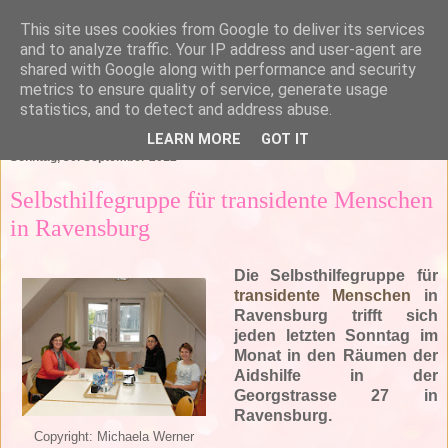
This site uses cookies from Google to deliver its services
and to analyze traffic. Your IP address and user-agent are
shared with Google along with performance and security
metrics to ensure quality of service, generate usage
statistics, and to detect and address abuse.
▼
LEARN MORE
GOT IT
Sonntag, 30. September 2012
Selbsthilfegruppe für transidente Menschen
in Ravensburg
Die Selbsthilfegruppe für
transidente Menschen
in
Ravensburg trifft sich
jeden letzten Sonntag im
Monat in den Räumen der
Aidshilfe in der
Georgstrasse 27 in
Ravensburg.
Copyright: Michaela Werner