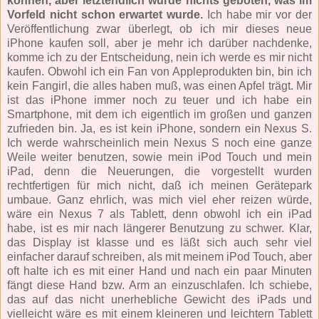
können, aber letztendlich wurde nichts geboten, was im
Vorfeld nicht schon erwartet wurde.
Ich habe mir vor der
Veröffentlichung zwar überlegt, ob ich mir dieses neue
iPhone kaufen soll, aber je mehr ich darüber nachdenke,
komme ich zu der Entscheidung, nein ich werde es mir nicht
kaufen. Obwohl ich ein Fan von Appleprodukten bin, bin ich
kein Fangirl, die alles haben muß, was einen Apfel trägt. Mir
ist das iPhone immer noch zu teuer und ich habe ein
Smartphone, mit dem ich eigentlich im großen und ganzen
zufrieden bin. Ja, es ist kein iPhone, sondern ein Nexus S.
Ich werde wahrscheinlich mein Nexus S noch eine ganze
Weile weiter benutzen, sowie mein iPod Touch und mein
iPad, denn die Neuerungen, die vorgestellt wurden
rechtfertigen für mich nicht, daß ich meinen Gerätepark
umbaue. Ganz ehrlich, was mich viel eher reizen würde,
wäre ein Nexus 7 als Tablett, denn obwohl ich ein iPad
habe, ist es mir nach längerer Benutzung zu schwer. Klar,
das Display ist klasse und es läßt sich auch sehr viel
einfacher darauf schreiben, als mit meinem iPod Touch, aber
oft halte ich es mit einer Hand und nach ein paar Minuten
fängt diese Hand bzw. Arm an einzuschlafen. Ich schiebe,
das auf das nicht unerhebliche Gewicht des iPads und
vielleicht wäre es mit einem kleineren und leichtern Tablett