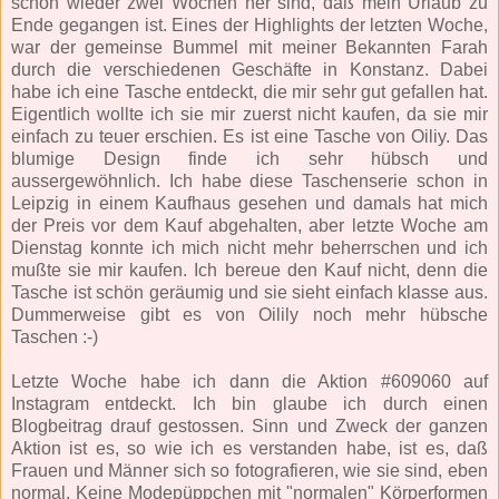
schon wieder zwei Wochen her sind, daß mein Urlaub zu
Ende gegangen ist. Eines der Highlights der letzten Woche,
war der gemeinse Bummel mit meiner Bekannten Farah
durch die verschiedenen Geschäfte in Konstanz. Dabei
habe ich eine Tasche entdeckt, die mir sehr gut gefallen hat.
Eigentlich wollte ich sie mir zuerst nicht kaufen, da sie mir
einfach zu teuer erschien. Es ist eine Tasche von Oiliy. Das
blumige Design finde ich sehr hübsch und
aussergewöhnlich. Ich habe diese Taschenserie schon in
Leipzig in einem Kaufhaus gesehen und damals hat mich
der Preis vor dem Kauf abgehalten, aber letzte Woche am
Dienstag konnte ich mich nicht mehr beherrschen und ich
mußte sie mir kaufen. Ich bereue den Kauf nicht, denn die
Tasche ist schön geräumig und sie sieht einfach klasse aus.
Dummerweise gibt es von Oilily noch mehr hübsche
Taschen :-)
Letzte Woche habe ich dann die Aktion #609060 auf
Instagram entdeckt. Ich bin glaube ich durch einen
Blogbeitrag drauf gestossen. Sinn und Zweck der ganzen
Aktion ist es, so wie ich es verstanden habe, ist es, daß
Frauen und Männer sich so fotografieren, wie sie sind, eben
normal. Keine Modepüppchen mit "normalen" Körperformen