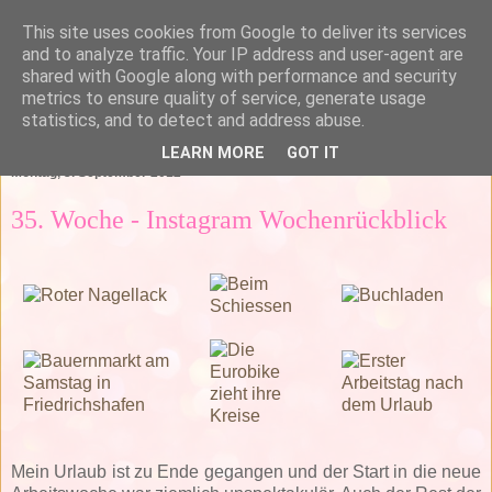
This site uses cookies from Google to deliver its services
and to analyze traffic. Your IP address and user-agent are
shared with Google along with performance and security
metrics to ensure quality of service, generate usage
statistics, and to detect and address abuse.
▼
LEARN MORE
GOT IT
Montag, 3. September 2012
35. Woche - Instagram Wochenrückblick
Mein Urlaub ist zu Ende gegangen und der Start in die neue