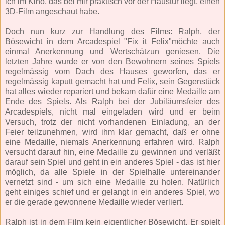
ich im Kino, das bei mir praktisch vor der Haustür liegt, einen
3D-Film angeschaut habe.
Doch nun kurz zur Handlung des Films: Ralph, der
Bösewicht in dem Arcadespiel "Fix it Felix"möchte auch
einmal Anerkennung und Wertschätzun geniesen. Die
letzten Jahre wurde er von den Bewohnern seines Spiels
regelmässig vom Dach des Hauses geworfen, das er
regelmässig kaputt gemacht hat und Felix, sein Gegenstück
hat alles wieder repariert und bekam dafür eine Medaille am
Ende des Spiels. Als Ralph bei der Jubiläumsfeier des
Arcadespiels, nicht mal eingeladen wird und er beim
Versuch, trotz der nicht vorhandenen Einladung, an der
Feier teilzunehmen, wird ihm klar gemacht, daß er ohne
eine Medaille, niemals Anerkennung erfahren wird. Ralph
versucht darauf hin, eine Medaille zu gewinnen und verläßt
darauf sein Spiel und geht in ein anderes Spiel - das ist hier
möglich, da alle Spiele in der Spielhalle untereinander
vernetzt sind - um sich eine Medaille zu holen. Natürlich
geht einiges schief und er gelangt in ein anderes Spiel, wo
er die gerade gewonnene Medaille wieder verliert.
Ralph ist in dem Film kein eigentlicher Bösewicht. Er spielt