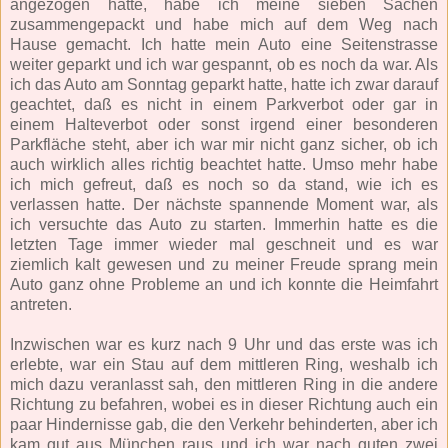
angezogen hatte, habe ich meine sieben Sachen
zusammengepackt und habe mich auf dem Weg nach
Hause gemacht. Ich hatte mein Auto eine Seitenstrasse
weiter geparkt und ich war gespannt, ob es noch da war. Als
ich das Auto am Sonntag geparkt hatte, hatte ich zwar darauf
geachtet, daß es nicht in einem Parkverbot oder gar in
einem Halteverbot oder sonst irgend einer besonderen
Parkfläche steht, aber ich war mir nicht ganz sicher, ob ich
auch wirklich alles richtig beachtet hatte. Umso mehr habe
ich mich gefreut, daß es noch so da stand, wie ich es
verlassen hatte. Der nächste spannende Moment war, als
ich versuchte das Auto zu starten. Immerhin hatte es die
letzten Tage immer wieder mal geschneit und es war
ziemlich kalt gewesen und zu meiner Freude sprang mein
Auto ganz ohne Probleme an und ich konnte die Heimfahrt
antreten.
Inzwischen war es kurz nach 9 Uhr und das erste was ich
erlebte, war ein Stau auf dem mittleren Ring, weshalb ich
mich dazu veranlasst sah, den mittleren Ring in die andere
Richtung zu befahren, wobei es in dieser Richtung auch ein
paar Hindernisse gab, die den Verkehr behinderten, aber ich
kam gut aus München raus und ich war nach guten zwei