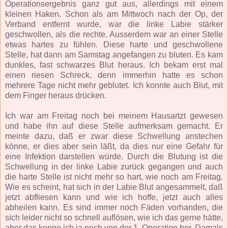
Operationsergebnis ganz gut aus, allerdings mit einem
kleinen Haken. Schon als am Mittwoch nach der Op, der
Verband entfernt wurde, war die linke Labie stärker
geschwollen, als die rechte. Ausserdem war an einer Stelle
etwas hartes zu fühlen. Diese harte und geschwollene
Stelle, hat dann am Samstag angefangen zu bluten. Es kam
dunkles, fast schwarzes Blut heraus. Ich bekam erst mal
einen riesen Schreck, denn immerhin hatte es schon
mehrere Tage nicht mehr geblutet. Ich konnte auch Blut, mit
dem Finger heraus drücken.
Ich war am Freitag noch bei meinem Hausartzt gewesen
und habe ihn auf diese Stelle aufmerksam gemacht. Er
meinte dazu, daß er zwar diese Schwellung anstechen
könne, er dies aber sein läßt, da dies nur eine Gefahr für
eine Infektion darstellen würde. Durch die Blutung ist die
Schwellung in der linke Labie zurück gegangen und auch
die harte Stelle ist nicht mehr so hart, wie noch am Freitag.
Wie es scheint, hat sich in der Labie Blut angesammelt, daß
jetzt abfliesen kann und wie ich hoffe, jetzt auch alles
abheilen kann. Es sind immer noch Fäden vorhanden, die
sich leider nicht so schnell auflösen, wie ich das gerne hätte,
aber das kenne ich ja noch von der 1. Operation her. Damals