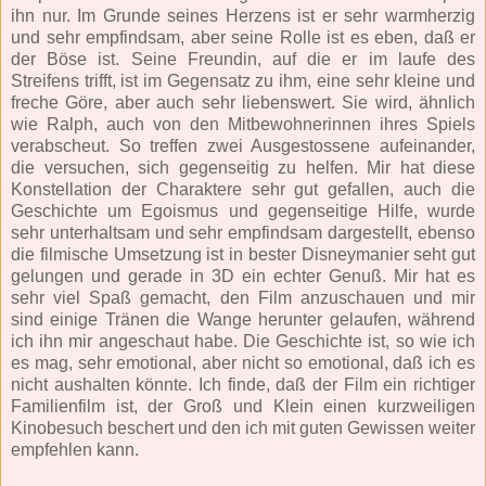
ihn nur. Im Grunde seines Herzens ist er sehr warmherzig
und sehr empfindsam, aber seine Rolle ist es eben, daß er
der Böse ist. Seine Freundin, auf die er im laufe des
Streifens trifft, ist im Gegensatz zu ihm, eine sehr kleine und
freche Göre, aber auch sehr liebenswert. Sie wird, ähnlich
wie Ralph, auch von den Mitbewohnerinnen ihres Spiels
verabscheut. So treffen zwei Ausgestossene aufeinander,
die versuchen, sich gegenseitig zu helfen. Mir hat diese
Konstellation der Charaktere sehr gut gefallen, auch die
Geschichte um Egoismus und gegenseitige Hilfe, wurde
sehr unterhaltsam und sehr empfindsam dargestellt, ebenso
die filmische Umsetzung ist in bester Disneymanier seht gut
gelungen und gerade in 3D ein echter Genuß. Mir hat es
sehr viel Spaß gemacht, den Film anzuschauen und mir
sind einige Tränen die Wange herunter gelaufen, während
ich ihn mir angeschaut habe. Die Geschichte ist, so wie ich
es mag, sehr emotional, aber nicht so emotional, daß ich es
nicht aushalten könnte. Ich finde, daß der Film ein richtiger
Familienfilm ist, der Groß und Klein einen kurzweiligen
Kinobesuch beschert und den ich mit guten Gewissen weiter
empfehlen kann.