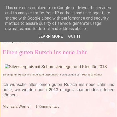
This site uses cookies from Google to deliver its services
and to analyze traffic. Your IP address and user-agent are
shared with Google along with performance and security
metrics to ensure quality of service, generate usage
statistics, and to detect and address abuse.
▼
LEARN MORE
GOT IT
Montag, 31. Dezember 2012
Einen guten Rutsch ins neue Jahr
Einen guten Rutsch ins neue Jahr ursprünglich
hochgeladen von
Michaela Werner
Ich wünsche allen einen guten Rutsch ins neue Jahr und
hoffe, wir werden auch 2013 einiges spannendes erleben
können.
Michaela Werner
1 Kommentar: